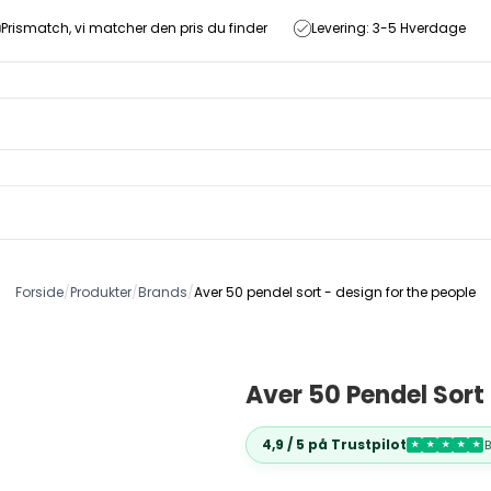
Prismatch, vi matcher den pris du finder
Levering: 3-5 Hverdage
Forside
/
Produkter
/
Brands
/
Aver 50 pendel sort - design for the people
Aver 50 Pendel Sort
4,9 / 5 på Trustpilot
★
★
★
★
★