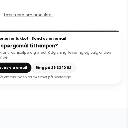
Læs mere om produktet
onen er lukket · Send os en email
 spørgsmål til lampen?
 klar til at hjælpe dig med rådgivning, levering og valg af den
ampe.
t os via email
Ring på 29 33 10 82
 på emails inden for 24 timer på hverdage.