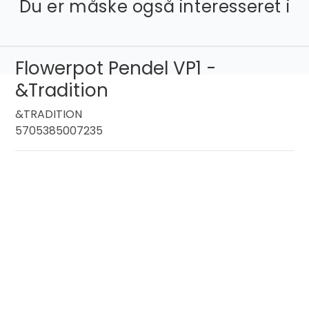
Du er måske også interesseret i
Flowerpot Pendel VP1 -
&Tradition
&TRADITION
5705385007235