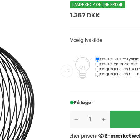
LAMPESHOP ONLINE PRIS
1.367 DKK
Vælg lyskilde
Ønsker ikke en Lyskil
Ønsker en anbefalet l
Opgrader til en (Dæm
Opgrader til en (3-Tri
På lager
r
Prismatch
- Vi matcher prisen
E-mærket websho