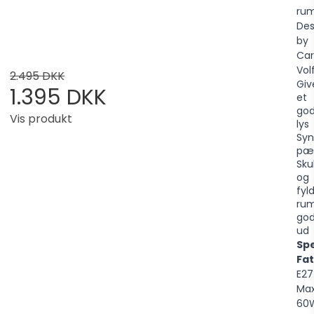
ru
Des
by
Car
Volf
2.495 DKK
Giv
1.395 DKK
et
god
Vis produkt
lys
Syn
pæ
Sku
og
fyl
rum
god
ud
Spe
Fat
E27
Ma
60