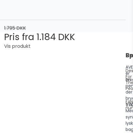
1.795 DKK
Pris fra
1.184 DKK
Vis produkt
Be
Sp
AVE
Des
er
For
en
Pro
Th
pen
Peo
der
bry
EAN
tra
570
nu
Me
syn
lysk
ba