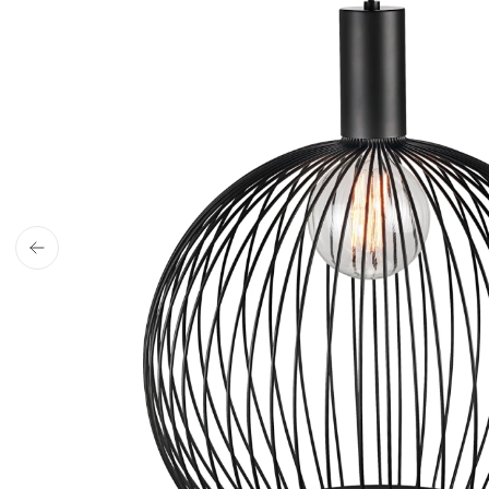
4,9 stjerner på Trustpilot
ud af 1900+ anmeldelse