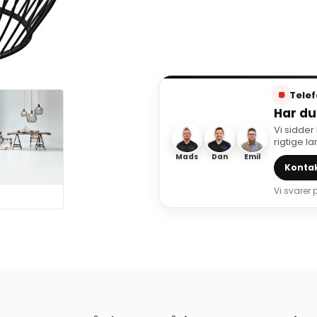
Telef
Har du
Vi sidder
rigtige l
Mads
Dan
Emil
Kontak
Vi svarer