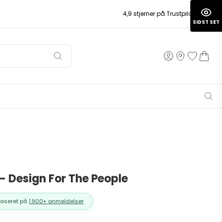
4,9 stjerner på Trustpilot
SIDST SET
 - Design For The People
Baseret på
1.900+ anmeldelser