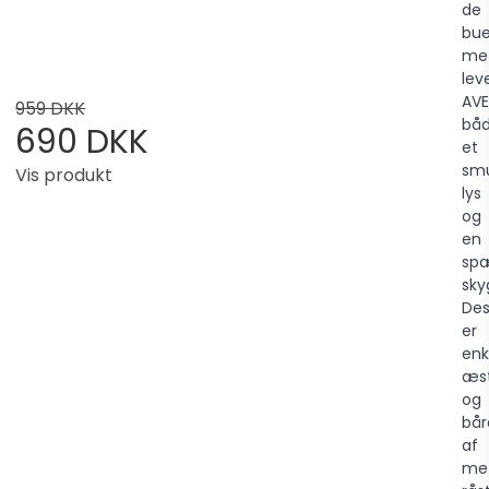
de
bu
met
lev
AVE
959 DKK
bå
690 DKK
et
sm
Vis produkt
lys
og
en
sp
sky
Des
er
enk
æst
og
bår
af
met