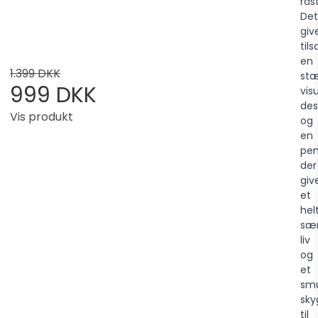
rås
Det
giv
ti
en
1.399 DKK
stæ
999 DKK
vis
des
Vis produkt
og
en
pen
der
giv
et
hel
sær
liv
og
et
sm
sky
til