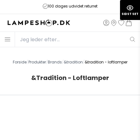
100 dages udvidet returret
SIDST SET
Forside
/
Produkter
/
Brands
/
&tradition
/
&tradition - loftlamper
&Tradition - Loftlamper