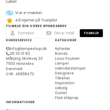
Lukket
Vi er e-mærket
4,9 stjerner på Trustpilot
TILMELD DIG VORES NYHEDSBREV
TILMELD
KUNDESERVICE
KATEGORIER
info@lampeshop.dk
Nyheder
29 33 10 82
Brands
Måbjerg Skolevej 23
Louis Poulsen
Lamper
7500 Holstebro
Udendørslamper
Danmark
Designere
CVR. 45858472
Tilbehør
Inspiration
Udsalg
Outlet
Flad stikprop
INFORMATIONER