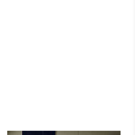
Passepartout JH10 Væg/Loft Gold -
&Tradition
&TRADITION
2.495 DKK
Vis produkt