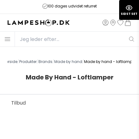
100 dages udvidet returret
SIDST SET
Forside
/
Produkter
/
Brands
/
Made by hand
/
Made by hand - loftlamper
Made By Hand - Loftlamper
Tilbud