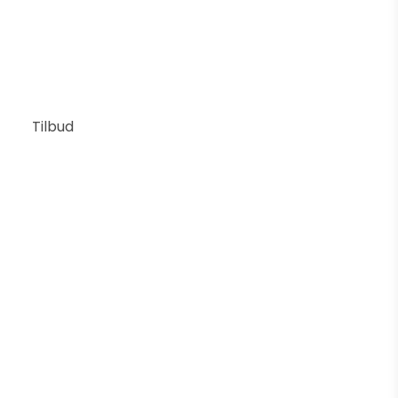
4.755 DKK
Vis produkt
Tilbud