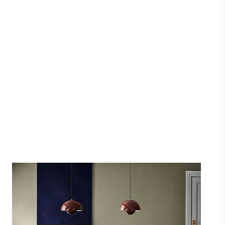
Workshop Pendel W3 - Made By Hand
Made By Hand
5710780300102
1.995 DKK
Pris fra
1.197 DKK
Vis produkt