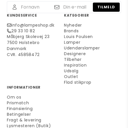
TILMELD
KUNDESERVICE
KATEGORIER
info@lampeshop.dk
Nyheder
29 33 10 82
Brands
Måbjerg Skolevej 23
Louis Poulsen
Lamper
7500 Holstebro
Udendørslamper
Danmark
Designere
CVR. 45858472
Tilbehør
Inspiration
Udsalg
Outlet
Flad stikprop
INFORMATIONER
Om os
Prismatch
Finansiering
Betingelser
Fragt & levering
Lysmesteren (Butik)