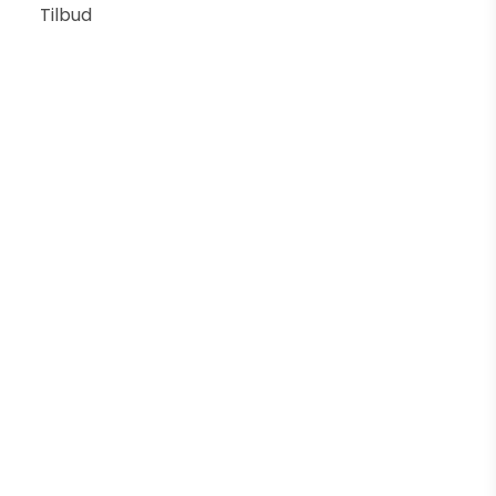
Tilbud
Pleat box 47 pendel
LAMPEFEBER