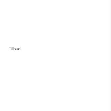
8.715 DKK
Pris fra
6.972 DKK
Vis produkt
Tilbud