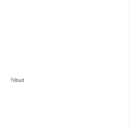
Pleat box 13 pendel
LAMPEFEBER
3.937 DKK
Pris fra
3.150 DKK
Vis produkt
Tilbud