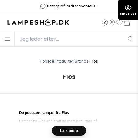
Fri fragt på ordrer over 499,-
SIDST SET
Forside
/
Produkter
/
Brands
/
Flos
Flos
De populære lamper fra Flos
Lamper fra Flos er blandt de mest populære på
Lampeshop.dk
. Det afspejles i vores store udvalg, der
Læs mere
inkluderer modeller som 2097, Glo-Ball og Tatou. Firmaet
Flos stammer tilbage fra 1960’ernes Italien. Flos udmærker