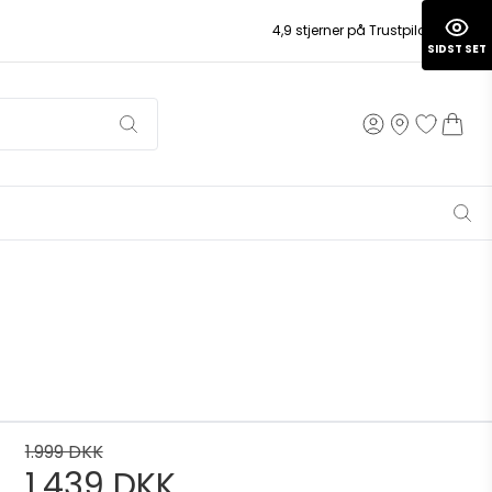
4,9 stjerner på Trustpilot
SIDST SET
1.999 DKK
1.439 DKK