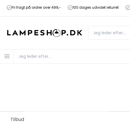
Fri fragt på ordrer over 499,-
100 dages udvidet returret
Tilbud