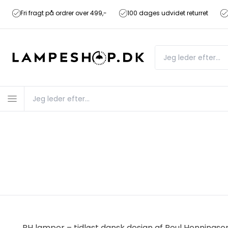
Fri fragt på ordrer over 499,-
100 dages udvidet returret
PH lamper – tidløst dansk design af Poul Henningse