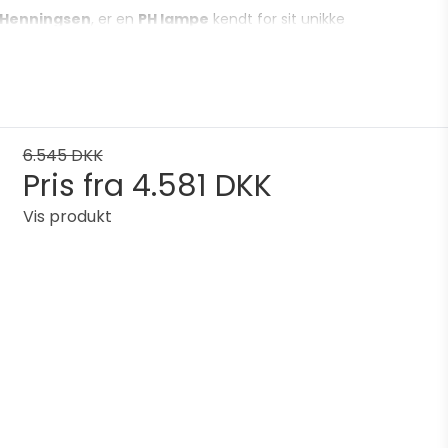
 Henningsen
, er en
PH lampe
kendt for sit unikke
H væglamper
og stemningsfulde
PH bordlamper
.
er. Det gør en
PH lampe
til et eftertragtet samleobjekt for
snart 100 år.
6.545 DKK
Pris fra
4.581 DKK
Vis produkt