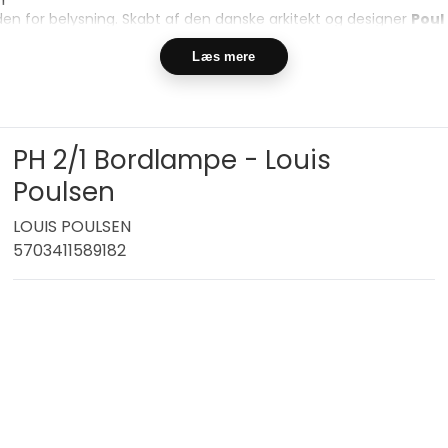
den for belysning. Skabt af den danske arkitekt og designer
Poul
s.
Læs mere
per
– fra elegante
PH pendler
over spisebordet til funktionelle
P
binerer funktionalitet, æstetik og håndværk i særklasse.
ted Edition modeller, som hvert år lanceres i nye eksklusive farv
PH 2/1 Bordlampe - Louis
en et stykke dansk designhistorie, der har bevaret sin aktualitet i 
Poulsen
LOUIS POULSEN
5703411589182