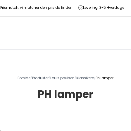
Prismatch, vi matcher den pris du finder
Levering: 3-5 Hverdage
Forside
/
Produkter
/
Louis poulsen
/
Klassikere
/
Ph lamper
PH lamper
n