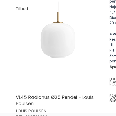
pen
Høj
Tilbud
4,7
Dia
20
Ov
Res
til
PH
3½-
pen
Sp
LOU
Pro
PO
EAN
VL45 Radiohus Ø25 Pendel - Louis
570
nu
Poulsen
LOUIS POULSEN