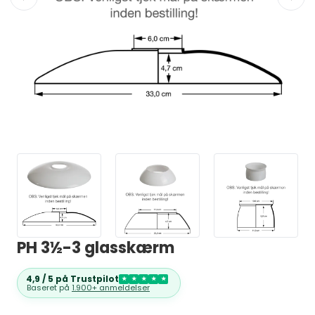
PH 3½-3 glasskærm
4,9 / 5 på Trustpilot
★
★
★
★
★
Baseret på
1.900+ anmeldelser