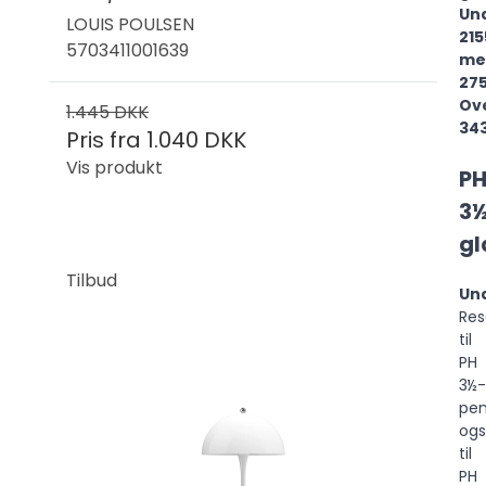
Un
LOUIS POULSEN
215
5703411001639
me
275
Ov
1.445 DKK
343
Pris fra
1.040 DKK
Vis produkt
P
3
g
Tilbud
Un
Res
til
PH
3½-
pen
og
til
PH