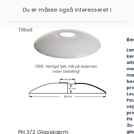
Du er måske også interesseret i
Tilbud
Be
La
kø
alt
me
ma
be
pri
Lou
Po
ve
pri
PH
3½
PH 3/2 Glasskærm
gl