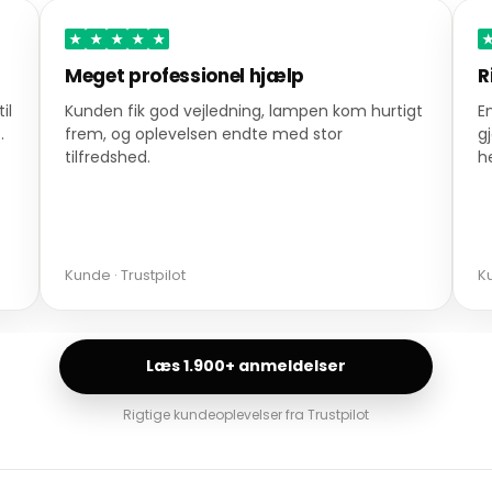
★
★
★
★
★
Meget professionel hjælp
R
il
Kunden fik god vejledning, lampen kom hurtigt
E
.
frem, og oplevelsen endte med stor
g
tilfredshed.
h
Kunde · Trustpilot
Ku
Læs 1.900+ anmeldelser
Rigtige kundeoplevelser fra Trustpilot