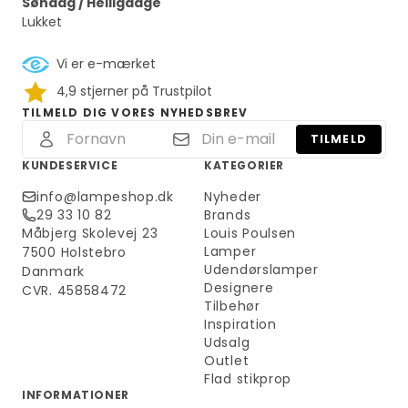
Søndag / Helligdage
Lukket
Vi er e-mærket
4,9 stjerner på Trustpilot
TILMELD DIG VORES NYHEDSBREV
TILMELD
KUNDESERVICE
KATEGORIER
info@lampeshop.dk
Nyheder
29 33 10 82
Brands
Måbjerg Skolevej 23
Louis Poulsen
Lamper
7500 Holstebro
Udendørslamper
Danmark
Designere
CVR. 45858472
Tilbehør
Inspiration
Udsalg
Outlet
Flad stikprop
INFORMATIONER