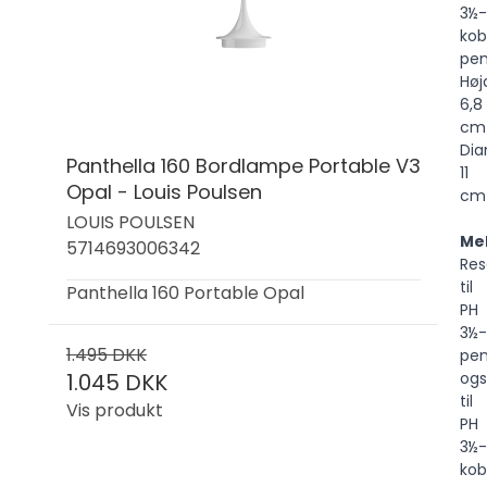
3½-
kob
pen
Høj
6,8
cm
Dia
Panthella 160 Bordlampe Portable V3
11
Opal - Louis Poulsen
cm
LOUIS POULSEN
Me
5714693006342
Res
til
Panthella 160 Portable Opal
PH
3½-
1.495 DKK
pen
1.045 DKK
og
til
Vis produkt
PH
3½-
kob