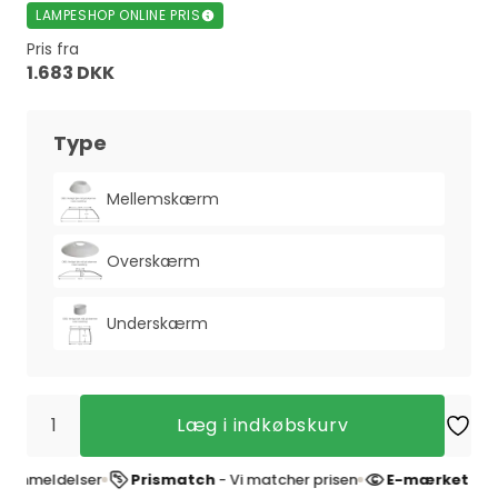
LAMPESHOP ONLINE PRIS
Pris fra
1.683 DKK
Type
Mellemskærm
Overskærm
Underskærm
Læg i indkøbskurv
eldelser
Prismatch
- Vi matcher prisen
E-mærket websho