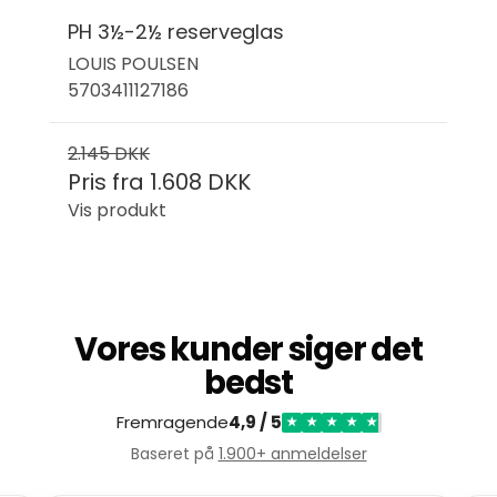
PH 3½-2½ reserveglas
LOUIS POULSEN
5703411127186
2.145 DKK
Pris fra
1.608 DKK
Vis produkt
Vores kunder siger det
bedst
Fremragende
4,9 / 5
★
★
★
★
★
Baseret på
1.900+ anmeldelser