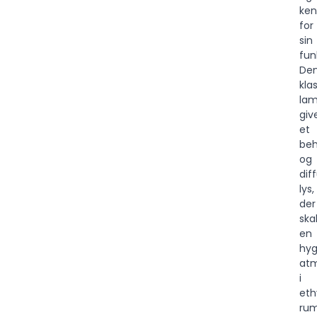
ken
for
sin
fun
De
kla
la
giv
et
beh
og
dif
lys,
der
ska
en
hyg
at
i
eth
rum