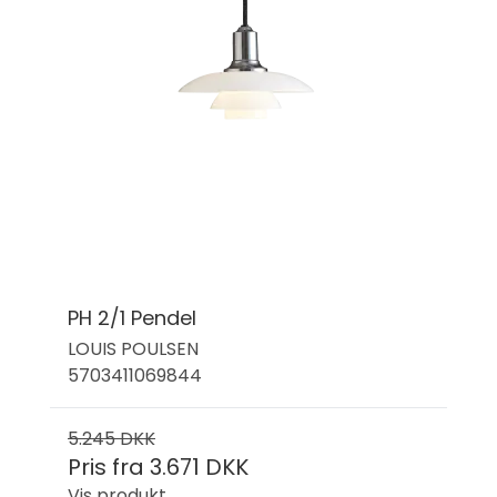
PH 2/1 Pendel
LOUIS POULSEN
5703411069844
5.245 DKK
Pris fra
3.671 DKK
Vis produkt