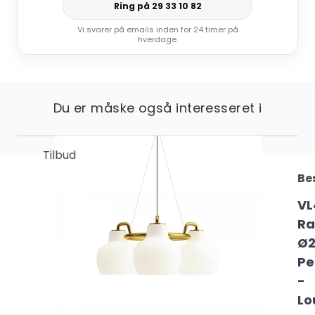
Ring på 29 33 10 82
Vi svarer på emails inden for 24 timer på
hverdage.
Du er måske også interesseret i
Tilbud
Be
VL
Ra
Ø
Pe
-
Lo