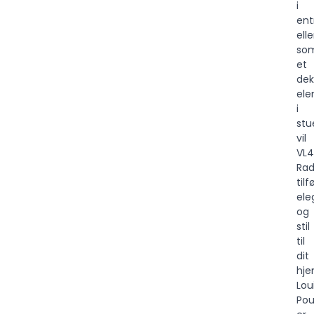
i
ent
elle
so
et
dek
el
i
stu
vil
VL4
Rad
tilf
ele
og
stil
til
dit
hje
Lou
Pou