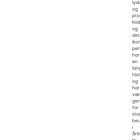
lys
og
pro
Rad
og
det
iko
pen
har
en
lan
his
og
har
væ
ge
for
sto
beu
i
årti