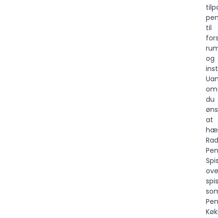
til
pen
til
for
ru
og
ins
Uan
om
du
øns
at
hæ
Rad
Pen
Spi
ove
spi
so
Pen
Køk