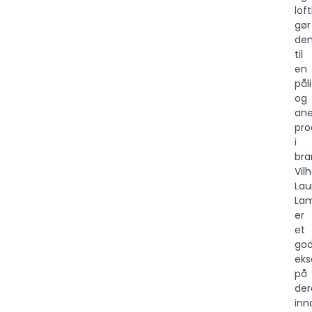
lof
gør
de
til
en
pål
og
ane
pro
i
bra
Vil
Lau
La
er
et
god
ek
på
der
inn