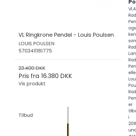
Po
VL4
Rad
Pen
og
VL Ringkrone Pendel - Louis Poulsen
ken
so
LOUIS POULSEN
Rad
5703411181775
La
Rad
Pen
23.400 DKK
elle
Pris fra
16.380 DKK
Lou
Vis produkt
Pou
Rad
Pen
er
til
Tilbud
i
201
und