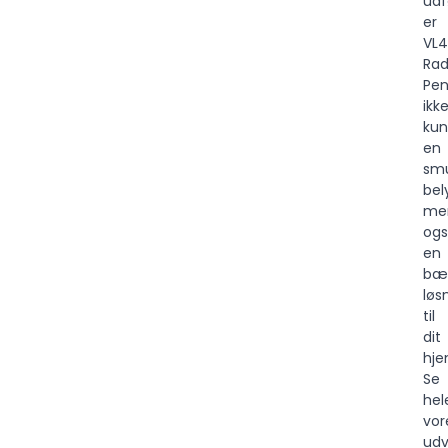
udf
er
VL4
Rad
Pen
ikk
kun
en
sm
bel
me
og
en
bær
løs
til
dit
hje
Se
hel
vor
udv