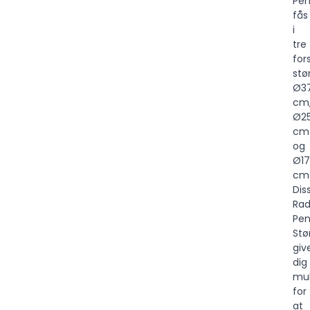
Pen
fås
i
tre
for
stør
Ø3
cm
Ø2
cm
og
Ø17
cm
Dis
Rad
Pen
Stø
giv
dig
mul
for
at