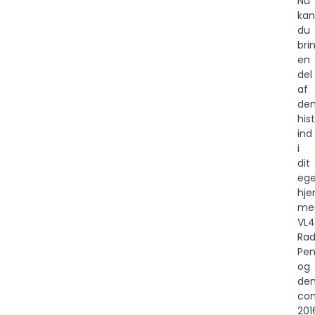
Nu
kan
du
bri
en
del
af
de
his
ind
i
dit
ege
hj
me
VL4
Rad
Pen
og
de
co
201