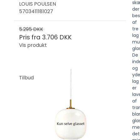
sk
LOUIS POULSEN
der
5703411181027
bes
af
5.295 DKK
tre
lag
Pris fra
3.706 DKK
mu
Vis produkt
glas
De
ind
og
yde
Tilbud
lag
er
lav
af
tra
bla
glas
me
det