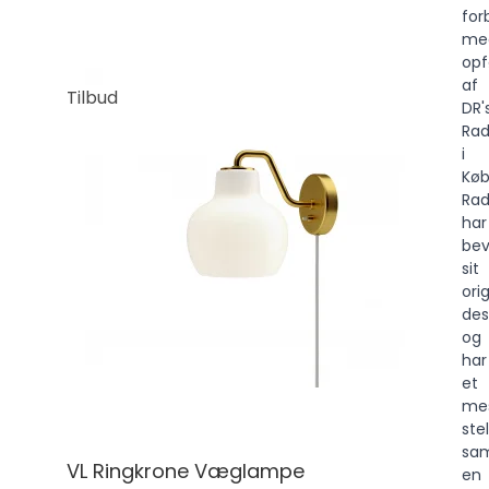
for
me
opf
af
Tilbud
DR'
Rad
i
Køb
Rad
har
bev
sit
ori
des
og
har
et
me
stel
sa
VL Ringkrone Væglampe
en