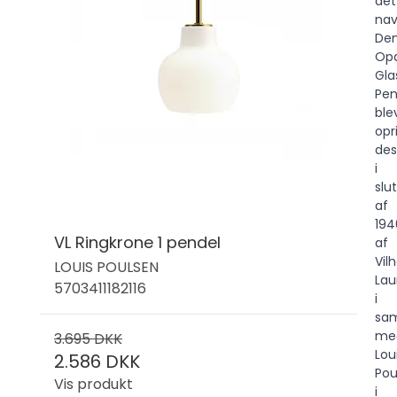
det
nav
De
Opa
Gla
Pen
ble
opr
des
i
slu
af
194
VL Ringkrone 1 pendel
af
Vil
LOUIS POULSEN
Lau
5703411182116
i
sa
me
3.695 DKK
Lou
2.586 DKK
Pou
Vis produkt
i