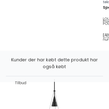
tek
Sp
LOU
Pro
PO
EAN
57
nu
Kunder der har købt dette produkt har
også købt
Tilbud