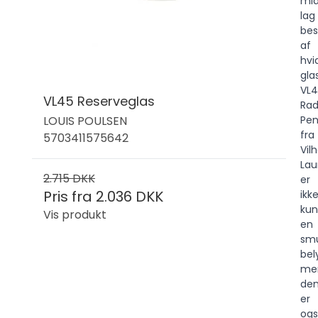
mid
lag
bes
af
hvi
glas
VL4
VL45 Reserveglas
Rad
LOUIS POULSEN
Pen
fra
5703411575642
Vil
Lau
2.715 DKK
er
Pris fra
2.036 DKK
ikk
kun
Vis produkt
en
sm
bel
me
de
er
og