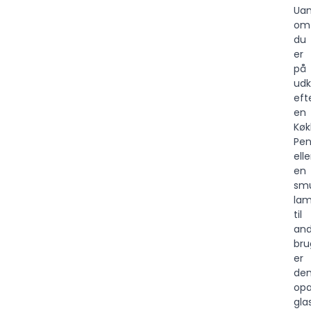
Uan
om
du
er
på
udk
eft
en
Køk
Pen
elle
en
sm
la
til
and
bru
er
de
opa
gla