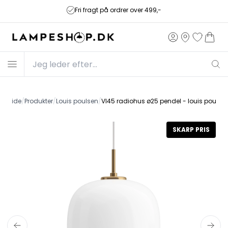
Fri fragt på ordrer over 499,-
Forside
/
Produkter
/
Louis poulsen
/
Vl45 radiohus ø25 pendel - louis poulse
SKARP PRIS