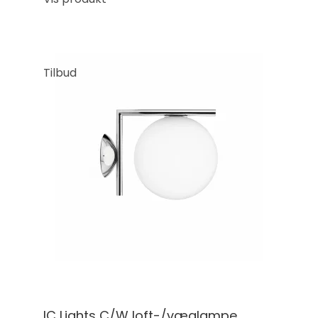
Tilbud
IC Lights C/W loft-/væglampe