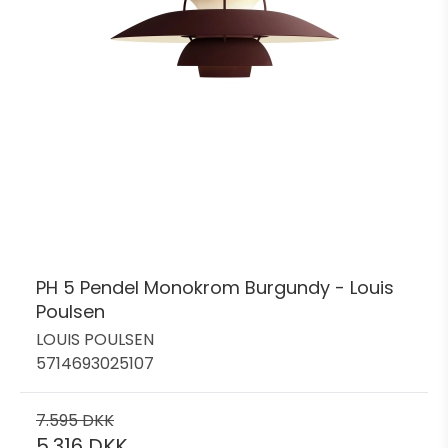
PH 5 Pendel Monokrom Burgundy - Louis
Poulsen
LOUIS POULSEN
5714693025107
7.595 DKK
5.316 DKK