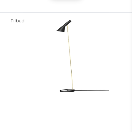
og den kan du finde lige her. For selvom
virksomheden måske nok er allermest kendt for deres
samarbejde med Poul Henningsen, har den formået
løbende at forny sig. Resultatet ser du lige her under.
Tilbud