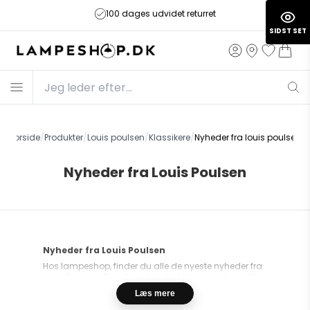
100 dages udvidet returret
SIDST SET
Forside
/
Produkter
/
Louis poulsen
/
Klassikere
/
Nyheder fra louis poulsen
Nyheder fra Louis Poulsen
Nyheder fra Louis Poulsen
Hos lampeshop, finder du alle de nyeste nyheder fra
Louis Poulsen. Den store danske lampeproducent har
løbende samarbejde med nye og talentfulde
Læs mere
designere. Sammen skaber de fremtidens Belysning