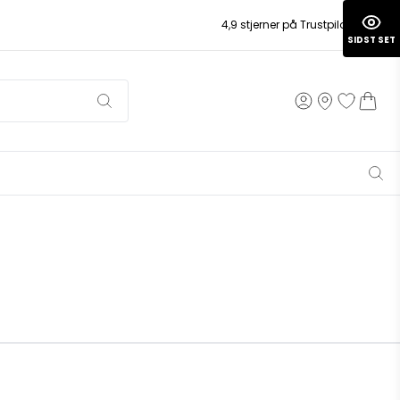
4,9 stjerner på Trustpilot
SIDST SET
1.795 DKK
Pris fra
1.346 DKK