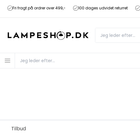
Fri fragt på ordrer over 499,-
100 dages udvidet returret
Tilbud