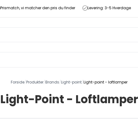
Prismatch, vi matcher den pris du finder
Levering: 3-5 Hverdage
Forside
/
Produkter
/
Brands
/
Light-point
/
Light-point - loftlamper
Light-Point - Loftlamper
Angle spot