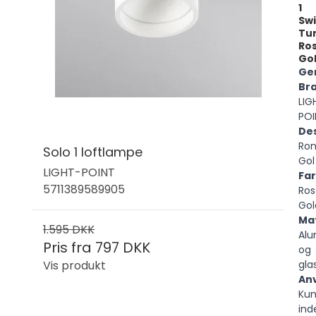
1
Sw
Tu
Ro
Go
Ge
Br
LIG
POI
De
Ron
Solo 1 loftlampe
Gol
LIGHT-POINT
Fa
5711389589905
Ros
Gol
Mat
1.595 DKK
Alu
Pris fra
797 DKK
og
Vis produkt
gla
An
Ku
ind