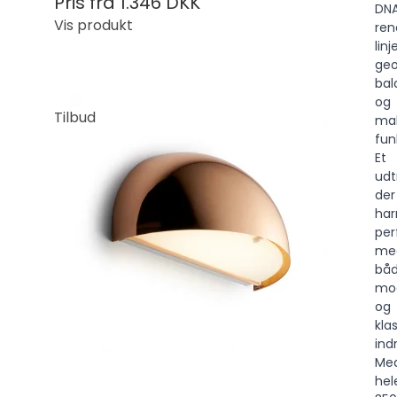
Pris fra
1.346 DKK
DNA
Vis produkt
ren
linje
geo
bal
og
Tilbud
ma
fun
Et
udt
der
ha
per
me
bå
mo
og
kla
ind
Me
hel