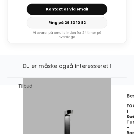
Kontakt os via email
Ring på 29 33 10 82
Vi svarer på emails inden for 24 timer på
hverdage.
Du er måske også interesseret i
Tilbud
Be
FO
1
Sw
Tu
–
Ro