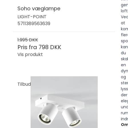
gen
Soho væglampe
lof
LIGHT-POINT
Ve
at
5711389563639
kom
fle
1.995 DKK
spo
Pris fra
798 DKK
kan
du
Vis produkt
ska
en
dy
og
ste
Tilbud
lys
der
ele
und
ru
ind
O