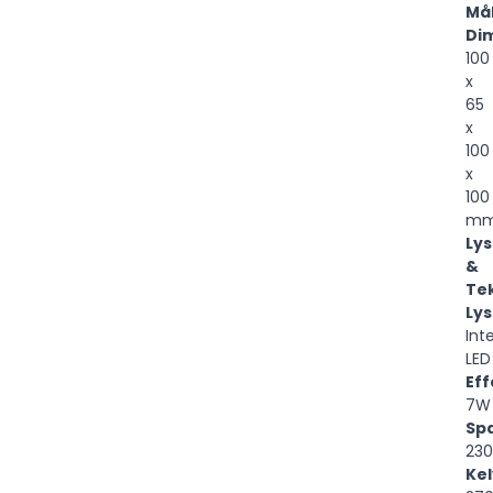
Må
Di
100
x
65
x
100
x
100
m
Lys
&
Te
Lys
Int
LED
Eff
7W
Sp
23
Kel