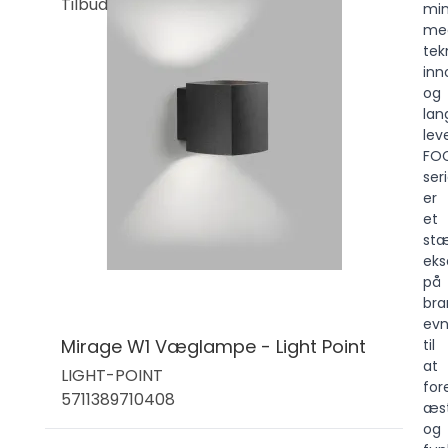
Tilbud
min
me
tek
inn
og
lan
leve
FO
ser
er
et
stæ
ek
på
bra
ev
Mirage W1 Væglampe - Light Point
til
at
LIGHT-POINT
for
5711389710408
æst
og