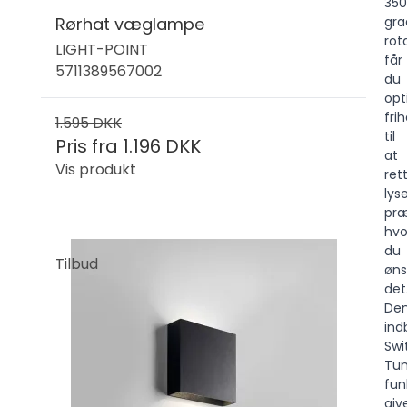
350
Rørhat væglampe
gra
rot
LIGHT-POINT
får
5711389567002
du
opt
fri
1.595 DKK
til
Pris fra
1.196 DKK
at
Vis produkt
ret
lys
præ
hvo
du
Tilbud
øns
det
De
ind
Swi
Tu
fun
giv