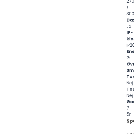
27
/
30
Dæ
Ja
IP
-
kla
IP2
Ene
G
Øvr
Sm
Tu
Nej
To
Nej
Ga
7
år
Sp