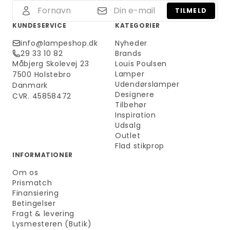
TILMELD
KUNDESERVICE
KATEGORIER
info@lampeshop.dk
Nyheder
29 33 10 82
Brands
Måbjerg Skolevej 23
Louis Poulsen
Lamper
7500 Holstebro
Udendørslamper
Danmark
Designere
CVR. 45858472
Tilbehør
Inspiration
Udsalg
Outlet
Flad stikprop
INFORMATIONER
Om os
Prismatch
Finansiering
Betingelser
Fragt & levering
Lysmesteren (Butik)