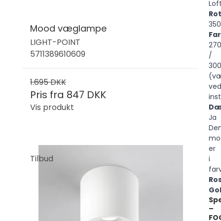
Lof
Ro
350
Mood væglampe
Fa
LIGHT-POINT
27
5711389610609
/
30
(v
1.695 DKK
ve
Pris fra
847 DKK
ins
Vis produkt
Dæ
Ja
De
mo
er
Tilbud
i
far
Ro
Go
Spe
–
FO