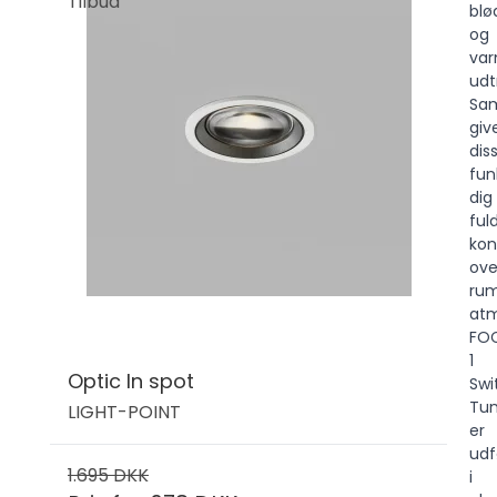
Tilbud
blø
og
va
udt
Sa
giv
dis
fun
dig
ful
kon
ove
ru
at
FO
1
Optic In spot
Swi
Tu
LIGHT-POINT
er
udf
1.695 DKK
i