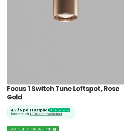
Focus 1 Switch Tune Loftspot, Rose
Gold
4,9 / 5 på Trustpilot
★
★
★
★
★
Baseret på
1.900+ anmeldelser
LAMPESHOP ONLINE PRIS