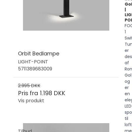
Go
|
LI
PO
FO
1
Swi
Tu
er
Orbit Bedlampe
des
LIGHT-POINT
af
5711389683009
Ron
Gol
og
2.995 DKK
er
Pris fra
1.198 DKK
en
ele
Vis produkt
LED
spo
til
lof
me
Tilbud