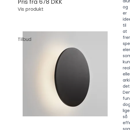
Pris fra
678 DKK
alu
og
Vis produkt
er
ide
til
at
fr
Tilbud
spe
ele
so
kun
reo
elle
ark
deta
De
fun
do
lige
så
eff
so