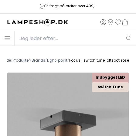
Fri fragt på ordrer over 499,-
orside
/
Produkter
/
Brands
/
Light-point
/
Focus 1 switch tune loftspot, rose go
Indbygget LED
Switch Tune