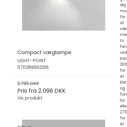
dig
mul
for
at
væ
me
to
far
Compact væglampe
ve
inst
LIGHT-POINT
30
5711389563318
for
et
klar
2.795 DKK
og
Pris fra
2.096 DKK
fun
Vis produkt
lys
elle
27
for
et