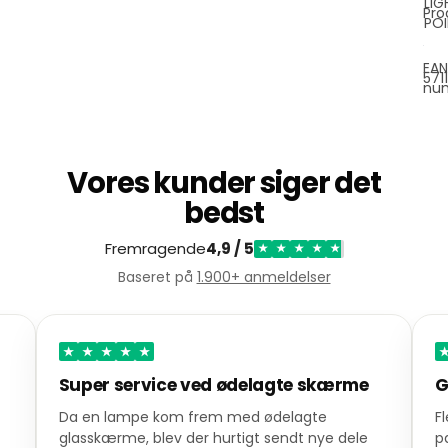
LIG
Pro
PO
EAN
571
nu
Vores kunder siger det
bedst
Fremragende
4,9 / 5
★
★
★
★
★
Baseret på
1.900+ anmeldelser
★
★
★
★
★
Super service ved ødelagte skærme
G
Da en lampe kom frem med ødelagte
F
glasskærme, blev der hurtigt sendt nye dele
p