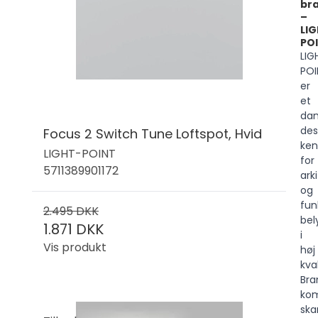
br
–
LI
PO
LIG
POI
er
et
dan
des
Focus 2 Switch Tune Loftspot, Hvid
ken
LIGHT-POINT
for
5711389901172
ark
og
fun
2.495 DKK
bel
1.871 DKK
i
Vis produkt
høj
kval
Bra
kom
ska