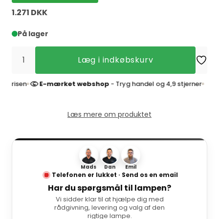
1.271 DKK
På lager
Læg i indkøbskurv
sen
E-mærket webshop
- Tryg handel og 4,9 stjerner
4,9
Læs mere om produktet
Mads
Dan
Emil
Telefonen er lukket · Send os en email
Har du spørgsmål til lampen?
Vi sidder klar til at hjælpe dig med
rådgivning, levering og valg af den
rigtige lampe.