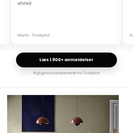
afsted.
Martin · Trustpilot
Sv
Læs 1.900+ anmeldelser
Rigtige kundeoplevelser fra Trustpilot