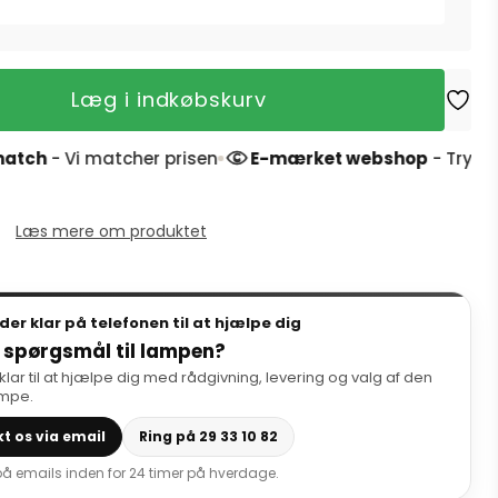
Læg i indkøbskurv
atcher prisen
E-mærket webshop
- Tryg handel og 4,
Læs mere om produktet
dder klar på telefonen til at hjælpe dig
 spørgsmål til lampen?
 klar til at hjælpe dig med rådgivning, levering og valg af den
ampe.
t os via email
Ring på 29 33 10 82
 på emails inden for 24 timer på hverdage.