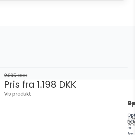
2.995 DKK
Pris fra
1.198 DKK
Vis produkt
Be
Sp
Opt
LIG
lof
Pro
PO
er
fra