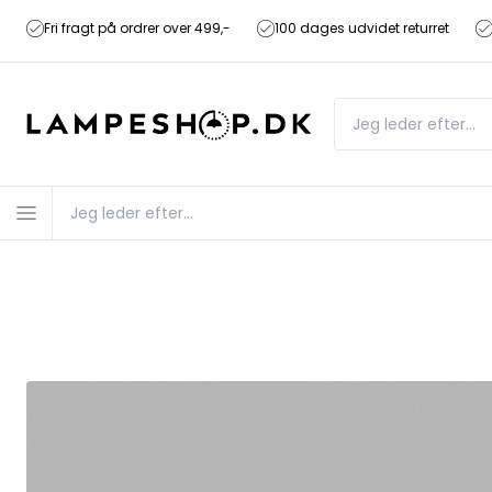
Fri fragt på ordrer over 499,-
100 dages udvidet returret