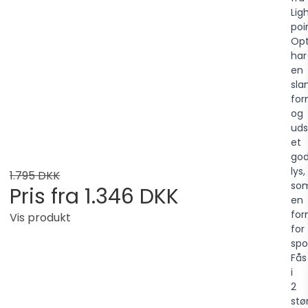
Lig
poi
Opt
har
en
sla
fo
og
uds
et
god
lys,
1.795 DKK
so
Pris fra
1.346 DKK
en
fo
Vis produkt
for
spo
Fås
i
2
stør