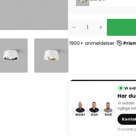
å Trustpilot
ud af 1900+ anmeldelser
Prismatch
- Vi m
Vi si
Har du
Vi sidder
rigtige l
Mads
Dan
Emil
Kontak
Vi svarer