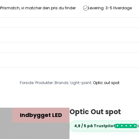
Prismatch, vi matcher den pris du finder
Levering: 3-5 Hverdage
Forside
/
Produkter
/
Brands
/
Light-point
/
Optic out spot
Optic Out spot
Indbygget LED
4,9 / 5 på Trustpilot
★
★
★
★
★