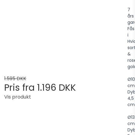
7
års
gar
Fås
i
Hvi
sor
&
ros
gol
1.595 DKK
Ø10
Pris fra
1.196 DKK
cm
Dy
Vis produkt
4,5
cm
Ø13
cm
Dy