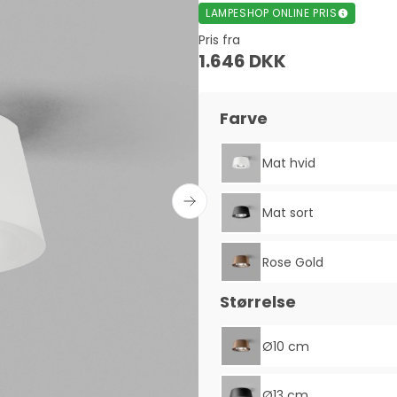
LAMPESHOP ONLINE PRIS
Pris fra
1.646 DKK
Farve
Mat hvid
Mat sort
Rose Gold
Størrelse
Ø10 cm
Ø13 cm