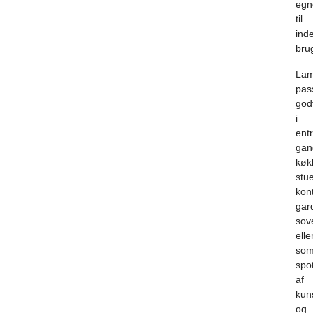
egn
til
ind
bru
La
pas
god
i
entr
gan
køk
stue
kont
gar
sov
elle
so
spo
af
kun
og