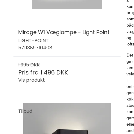
2
kan
bru
so
båd
Mirage W1 Væglampe - Light Point
væg
og
LIGHT-POINT
lof
5711389710408
Det
gør
1.995 DKK
lam
Pris fra
1.496 DKK
vel
Vis produkt
i
entr
gan
køk
stue
Tilbud
kont
gar
elle
and