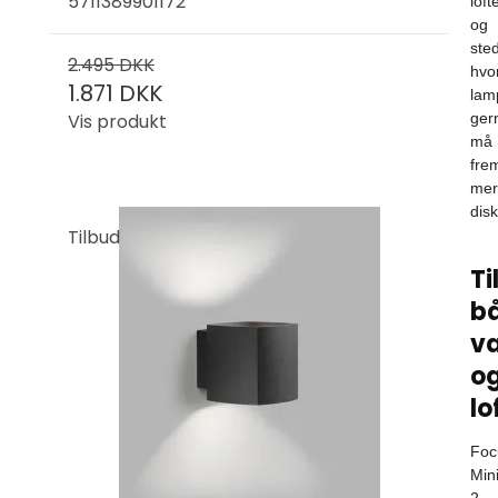
5711389901172
loft
og
sted
2.495 DKK
hvo
1.871 DKK
lam
Vis produkt
ger
må
fre
mer
disk
Tilbud
Ti
b
v
o
lo
Foc
Min