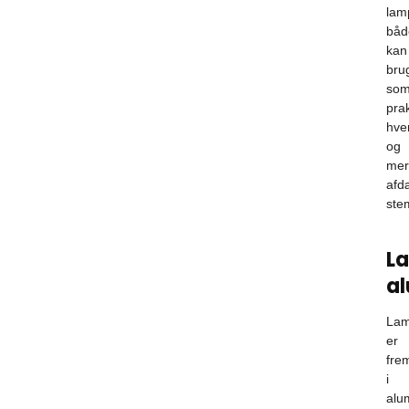
lam
båd
kan
bru
so
prak
hve
og
mer
afd
ste
La
a
La
er
frem
i
alu