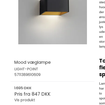
sted
hvo
der
øns
just
lys
ude
en
stor
lam
T
Mood væglampe
fl
LIGHT-POINT
s
5711389610609
La
1.695 DKK
har
Pris fra
847 DKK
to
spo
Vis produkt
so