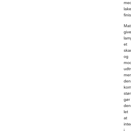
me
lake
fini
Mat
give
lam
et
ska
og
mod
udtr
me
den
kom
stør
gør
den
let
at
int
i