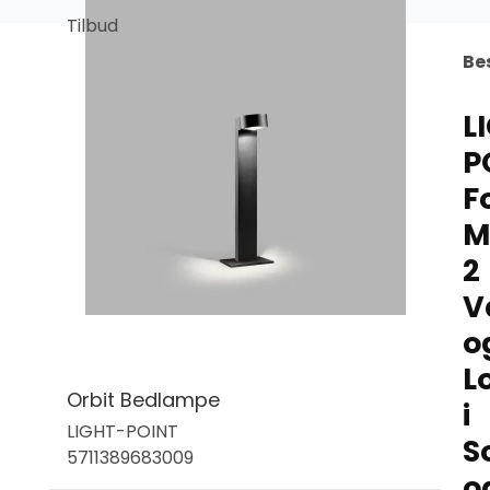
Tilbud
Be
L
P
F
M
2
V
o
L
Orbit Bedlampe
i
LIGHT-POINT
S
5711389683009
o