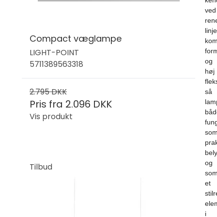
ken
ved
ren
linje
Compact væglampe
kom
LIGHT-POINT
for
og
5711389563318
høj
fleks
2.795 DKK
så
Pris fra
2.096 DKK
lam
båd
Vis produkt
fun
so
prak
bel
og
Tilbud
so
et
stil
ele
i