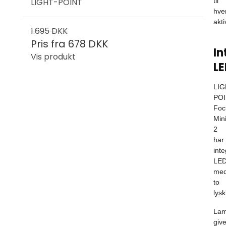
LIGHT-POINT
til
hve
akti
1.695 DKK
Pris fra
678 DKK
In
Vis produkt
L
LIG
PO
Foc
Min
2
har
inte
LE
me
to
lysk
La
give