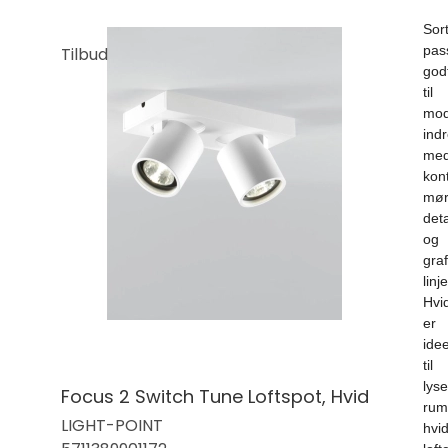
Sor
pas
Tilbud
god
til
mod
ind
me
kont
mør
deta
og
graf
linje
Hvi
er
idee
til
lyse
Focus 2 Switch Tune Loftspot, Hvid
rum
LIGHT-POINT
hvi