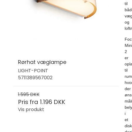
til
båd
væg
og
loft
Foc
Min
2
er
Rørhat væglampe
opl
LIGHT-POINT
til
rum
5711389567002
hvo
der
1.595 DKK
øns
Pris fra
1.196 DKK
målr
bel
Vis produkt
i
et
disk