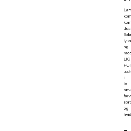
La
kom
kom
des
flek
lysr
og
mod
LIG
PO
æst
i
to
anv
farv
sort
og
hvid