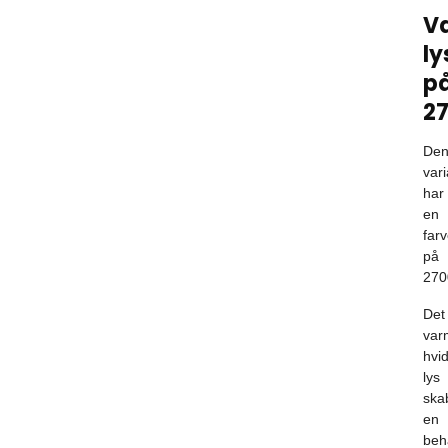
V
ly
p
2
De
vari
har
en
far
på
270
Det
var
hvi
lys
ska
en
beh