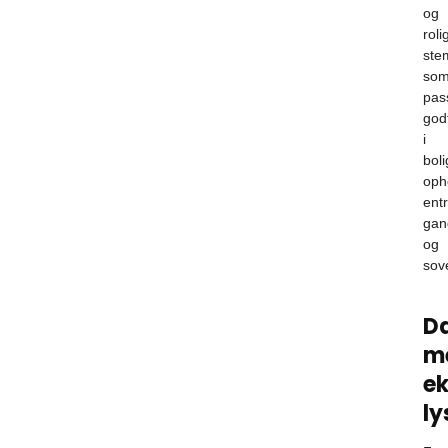
og
roli
ste
so
pas
god
i
bol
oph
entr
gan
og
sov
D
m
ek
l