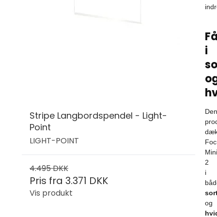
ind
F
i
so
o
hv
De
Stripe Langbordspendel - Light-
pro
Point
dæk
LIGHT-POINT
Foc
Min
2
4.495 DKK
i
Pris fra
3.371 DKK
båd
Vis produkt
sor
og
hvi