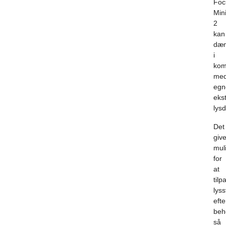
Foc
Min
2
kan
dæ
i
kom
me
egn
eks
lys
Det
give
mul
for
at
tilp
lys
efte
beh
så