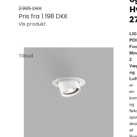
H
2.995 DKK
Pris fra
1.198 DKK
2
Vis produkt
LIG
PO
Fo
Min
Tilbud
2
Væ
og
Lof
er
en
kom
og
flek
spo
des
af
Ron