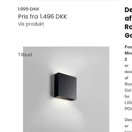
De
1.995 DKK
Pris fra
1.496 DKK
af
Vis produkt
Ro
Go
Fo
Min
Tilbud
2
er
des
af
Ron
Gol
for
LIG
POI
Des
er