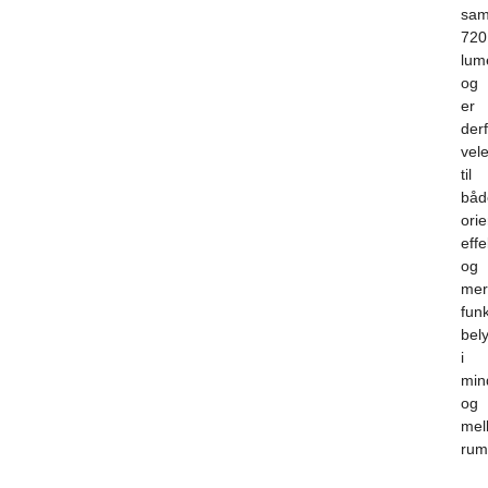
sam
720
lum
og
er
der
vel
til
båd
orie
eff
og
mer
funk
bel
i
min
og
mel
rum