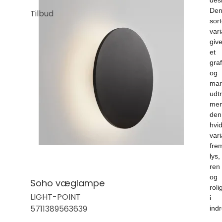
des
De
Tilbud
sor
vari
give
et
graf
og
mar
udtr
me
den
hvi
vari
fre
lys,
ren
og
Soho væglampe
roli
LIGHT-POINT
i
5711389563639
ind