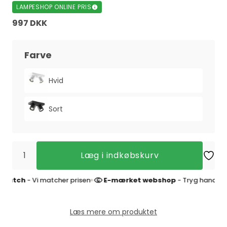
LAMPESHOP ONLINE PRIS
997 DKK
Farve
Hvid
Sort
Læg i indkøbskurv
ch
- Vi matcher prisen
E-mærket webshop
- Tryg handel og 4,9
Læs mere om produktet