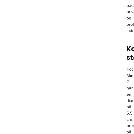
båd
priv
og
pro
indr
K
st
Foc
Min
2
har
en
dia
på
5,5
cm,
bre
på