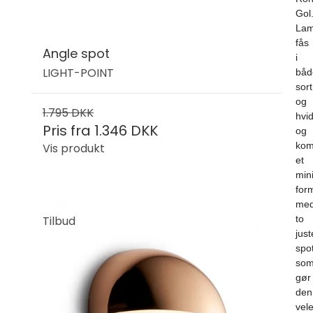
Gol
La
fås
Angle spot
i
LIGHT-POINT
båd
sort
og
1.795 DKK
hvi
Pris fra
1.346 DKK
og
kom
Vis produkt
et
mini
for
me
Tilbud
to
jus
spo
so
gør
den
vel