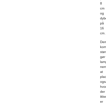
8
cm
og
dyb
på
16
cm.
De
kom
stør
gør
lam
ne
at
pla
ogs
hvo
der
ikke
er