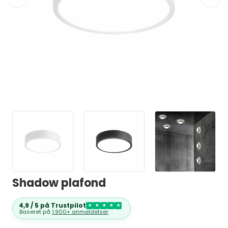
Shadow plafond
4,9 / 5 på Trustpilot
★
★
★
★
★
Baseret på
1.900+ anmeldelser