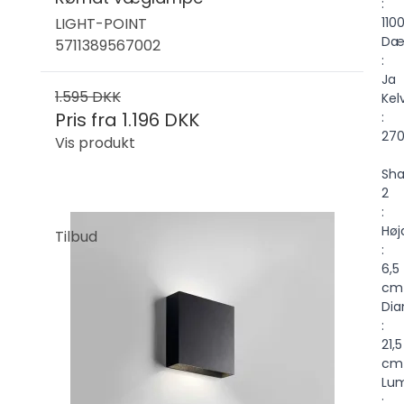
:
LIGHT-POINT
110
Dæ
5711389567002
:
Ja
1.595 DKK
Kel
Pris fra
1.196 DKK
:
27
Vis produkt
Sh
2
:
Høj
Tilbud
:
6,5
cm
Dia
:
21,5
cm
Lu
: