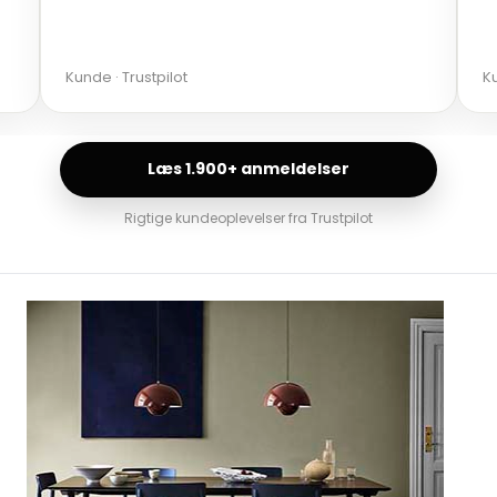
Kunde · Trustpilot
Ma
Læs 1.900+ anmeldelser
Rigtige kundeoplevelser fra Trustpilot