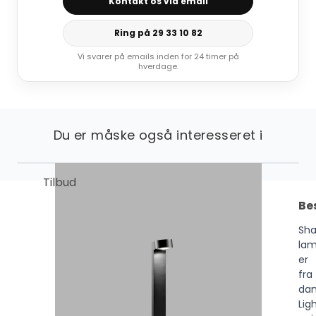
Kontakt os via email
Ring på 29 33 10 82
Vi svarer på emails inden for 24 timer på
hverdage.
Du er måske også interesseret i
Tilbud
Be
Sh
la
er
fra
dan
Lig