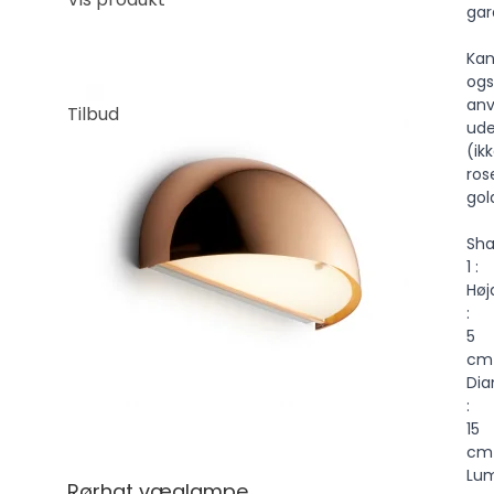
gar
Ka
og
an
Tilbud
ude
(ik
ros
gol
Sh
1 :
Høj
:
5
cm
Dia
:
15
cm
Lu
Rørhat væglampe