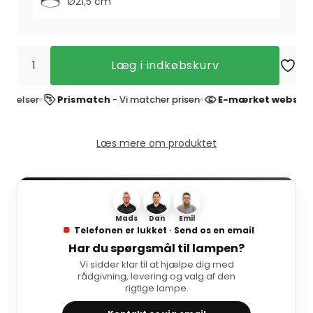
Ø21,5 cm
Læg i indkøbskurv
ser
Prismatch
- Vi matcher prisen
E-mærket webshop
- Try
Læs mere om produktet
Mads
Dan
Emil
Telefonen er lukket · Send os en email
Har du spørgsmål til lampen?
Vi sidder klar til at hjælpe dig med
rådgivning, levering og valg af den
rigtige lampe.