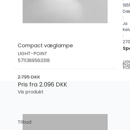
195
Dæ
:
Ja
Kel
:
27
Compact væglampe
Sp
LIGHT-POINT
5711389563318
LIG
Pro
PO
2.795 DKK
Pris fra
2.096 DKK
Vis produkt
Tilbud