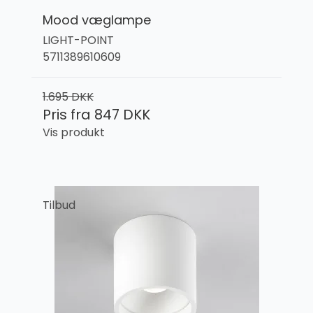
Mood væglampe
LIGHT-POINT
5711389610609
1.695 DKK
Pris fra
847 DKK
Vis produkt
Tilbud