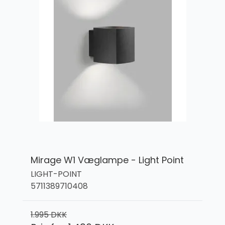
Mirage W1 Væglampe - Light Point
LIGHT-POINT
5711389710408
1.995 DKK