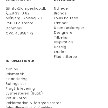
KUNDESERVICE
KATEGORIER
info@lampeshop.dk
Nyheder
29 33 10 82
Brands
Måbjerg Skolevej 23
Louis Poulsen
Lamper
7500 Holstebro
Udendørslamper
Danmark
Designere
CVR. 45858472
Tilbehør
Inspiration
Udsalg
Outlet
Flad stikprop
INFORMATIONER
Om os
Prismatch
Finansiering
Betingelser
Fragt & levering
Lysmesteren (Butik)
Retur Portal
Reklamation & fortrydelsesret
Privatlivspolitik & Cookies