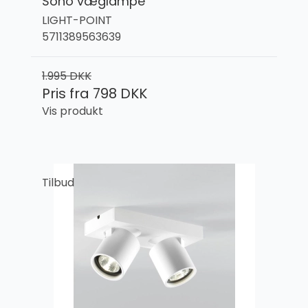
Soho væglampe
LIGHT-POINT
5711389563639
1.995 DKK
Pris fra
798 DKK
Vis produkt
Tilbud