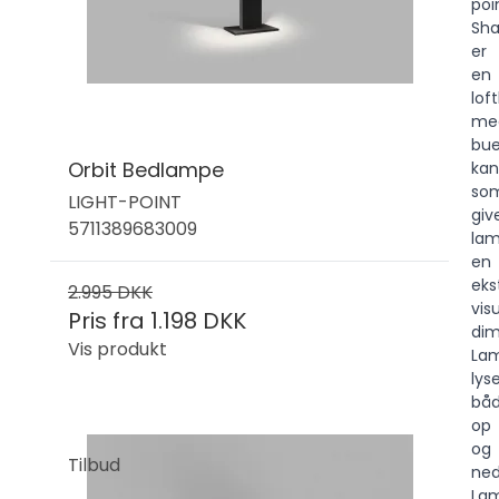
poi
Sh
er
en
lof
me
bu
Orbit Bedlampe
kan
so
LIGHT-POINT
giv
5711389683009
la
en
eks
2.995 DKK
vis
Pris fra
1.198 DKK
dim
Vis produkt
La
lys
bå
op
og
Tilbud
ned
La