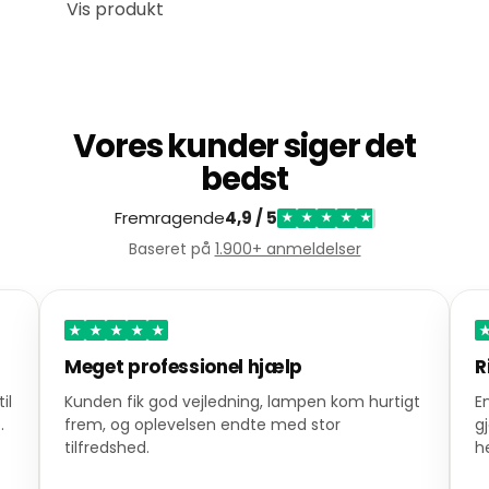
Vis produkt
Vores kunder siger det
bedst
Fremragende
4,9 / 5
★
★
★
★
★
Baseret på
1.900+ anmeldelser
★
★
★
★
★
Rigtig god service
S
gt
En ordre blev leveret lynhurtigt, og servicen
D
gjorde et stærkt indtryk. En varm anbefaling
g
herfra.
a