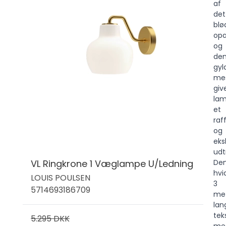
af
det
blø
opa
og
de
gyl
me
giv
la
et
raf
og
eks
udt
VL Ringkrone 1 Væglampe U/Ledning
De
hvi
LOUIS POULSEN
3
5714693186709
me
lan
tek
5.295 DKK