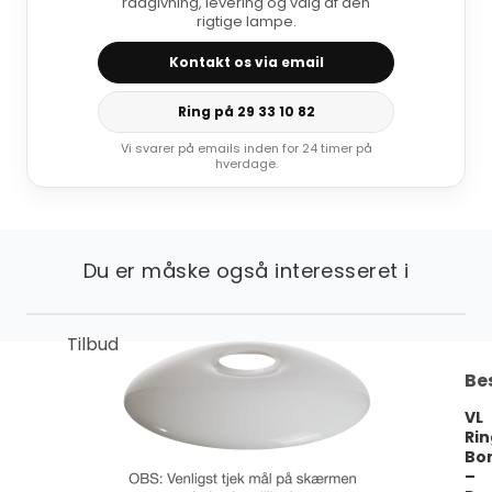
rådgivning, levering og valg af den
rigtige lampe.
Kontakt os via email
Ring på 29 33 10 82
Vi svarer på emails inden for 24 timer på
hverdage.
Du er måske også interesseret i
Tilbud
Be
VL
Ri
Bo
–