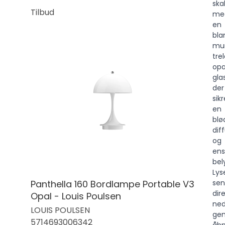
ska
Tilbud
me
en
bla
mu
tre
opa
gla
der
sikr
en
blø
dif
og
ens
bel
Lys
Panthella 160 Bordlampe Portable V3
sen
dir
Opal - Louis Poulsen
ne
LOUIS POULSEN
ge
5714693006342