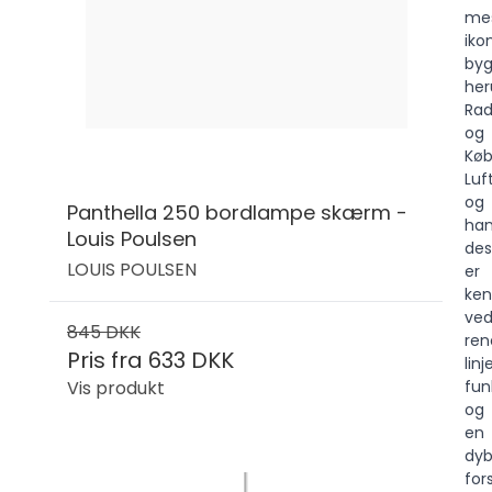
me
iko
byg
her
Rad
og
Kø
Luf
og
Panthella 250 bordlampe skærm -
ha
Louis Poulsen
des
LOUIS POULSEN
er
ken
ve
845 DKK
ren
Pris fra
633 DKK
linje
Vis produkt
fun
og
en
dy
for