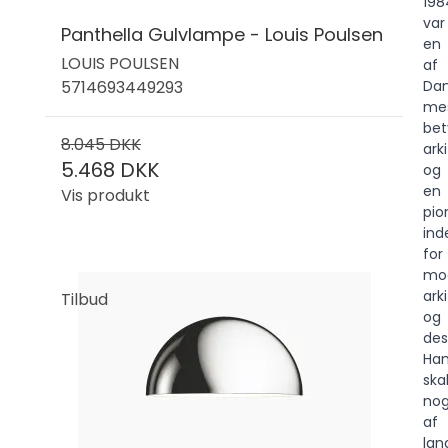
198
var
Panthella Gulvlampe - Louis Poulsen
en
LOUIS POULSEN
af
5714693449293
Da
me
bet
8.045 DKK
ark
5.468 DKK
og
en
Vis produkt
pio
ind
for
mod
ark
Tilbud
og
des
Ha
ska
nog
af
lan