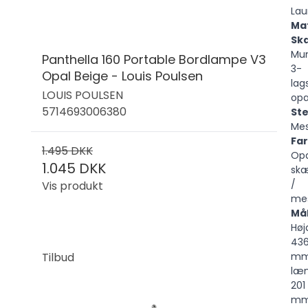
Lau
Mat
Sk
Mu
Panthella 160 Portable Bordlampe V3
3-
Opal Beige - Louis Poulsen
lag
LOUIS POULSEN
opa
5714693006380
Ste
Mes
Far
1.495 DKK
Opa
1.045 DKK
sk
/
Vis produkt
mes
Mål
Høj
43
Tilbud
mm
læ
201
mm