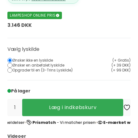
LAMPESHOP ONLINE PRIS
3.146 DKK
Vælg lyskilde
Ønsker ikke en lyskilde
(+ Gratis)
Ønsker en anbefalet lyskilde
(+ 39 DKK)
Opgrader til en (3-Trins Lyskilde)
(+ 99 DKK)
På lager
Læg i indkøbskurv
delser
Prismatch
- Vi matcher prisen
E-mærket webshop
-
Videoer