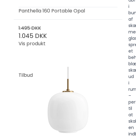
åbn
i
Panthella 160 Portable Opal
bu
af
sk
1.495 DKK
me
1.045 DKK
gla
Vis produkt
spr
et
beh
blæ
sk
Tilbud
ud
i
ru
–
per
til
at
ska
en
ind