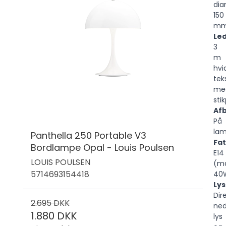
dia
150
m
Led
3
m
hvi
tek
me
sti
Afb
På
la
Panthella 250 Portable V3
Fat
Bordlampe Opal - Louis Poulsen
E14
LOUIS POULSEN
(ma
5714693154418
40
Lys
Dir
2.695 DKK
ned
1.880 DKK
lys