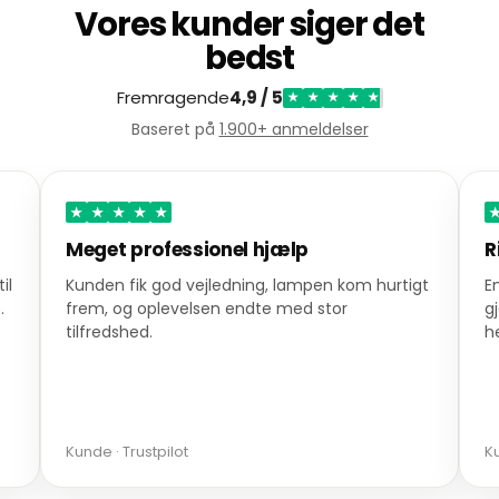
Vores kunder siger det
bedst
Fremragende
4,9 / 5
★
★
★
★
★
Baseret på
1.900+ anmeldelser
★
★
★
★
★
lp
Rigtig god service
ampen kom hurtigt
En ordre blev leveret lynhurtigt, og serv
ed stor
gjorde et stærkt indtryk. En varm anbef
herfra.
Kunde · Trustpilot