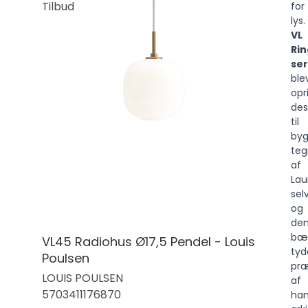
Tilbud
for
lys.
VL
Ri
ser
ble
opr
des
til
byg
teg
af
Lau
selv
og
de
bæ
VL45 Radiohus Ø17,5 Pendel - Louis
tyd
Poulsen
pr
LOUIS POULSEN
af
5703411176870
ha