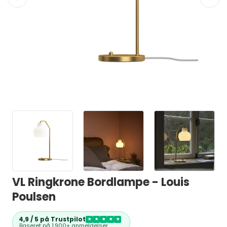
VL Ringkrone Bordlampe - Louis
Poulsen
4,9 / 5 på Trustpilot
★
★
★
★
★
Baseret på
1.900+ anmeldelser