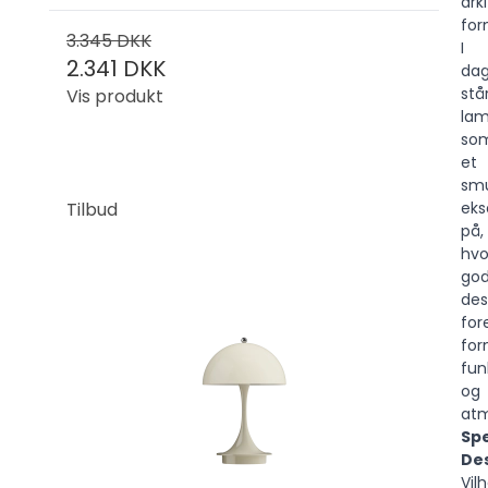
ark
for
3.345 DKK
I
2.341 DKK
da
stå
Vis produkt
la
so
et
sm
Tilbud
ek
på,
hvo
god
des
for
for
fun
og
at
Spe
Des
Vil