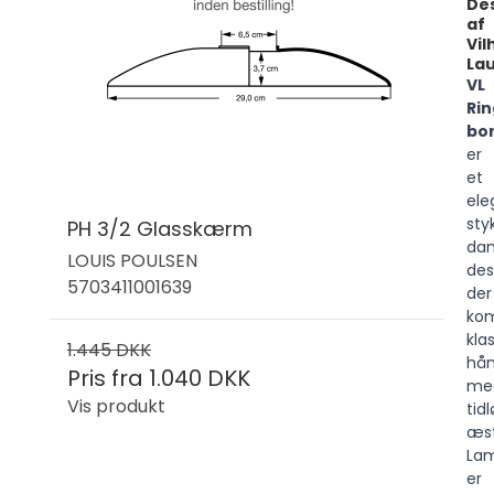
De
af
Vil
Lau
VL
Ri
bo
er
et
ele
sty
PH 3/2 Glasskærm
dan
LOUIS POULSEN
des
5703411001639
der
kom
klas
1.445 DKK
hå
Pris fra
1.040 DKK
me
Vis produkt
tidl
æst
La
er