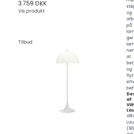
me
3.759 DKK
sti
Vis produkt
og
afb
på
la
gør
Tilbud
la
ne
at
bet
og
fly
eft
beh
De
af
Vil
Lau
Vil
Lau
(18