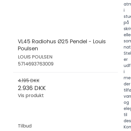
at
i
stu
på
skr
elle
VL45 Radiohus Ø25 Pendel - Louis
so
nat
Poulsen
Ste
LOUIS POULSEN
er
5714693763009
udf
i
mes
4.195 DKK
der
2.936 DKK
tilf
Vis produkt
va
og
ele
til
des
Tilbud
Kom