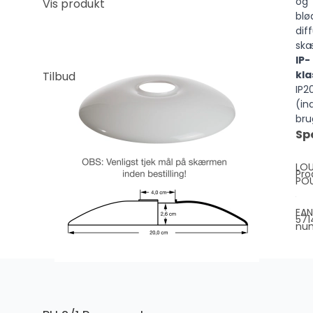
og
Vis produkt
blø
dif
sk
IP-
kla
Tilbud
IP2
(in
bru
Sp
LOU
Pro
PO
EAN
57
nu