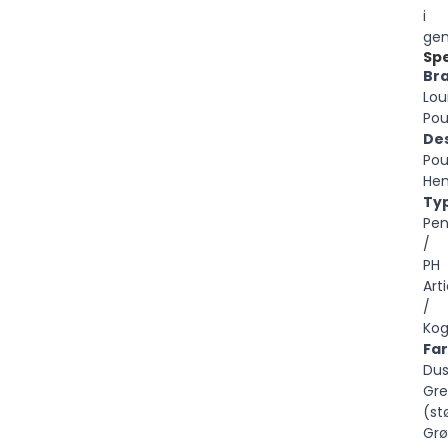
i
gen
Spe
Br
Lou
Pou
Des
Pou
Hen
Ty
Pen
/
PH
Art
/
Kog
Far
Dus
Gr
(st
Grø