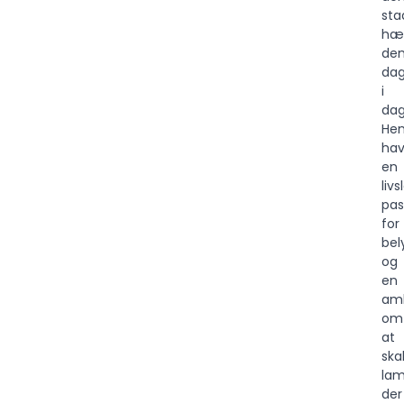
sta
hæ
de
da
i
dag
Hen
ha
en
liv
pas
for
bel
og
en
amb
om
at
ska
lam
der