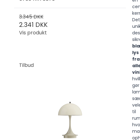
en
cen
ker
3.345 DKK
Det
2.341 DKK
uni
Vis produkt
des
sikr
blæ
lys
fra
Tilbud
all
vin
hvi
gør
la
sær
vel
til
rum
hvo
ma
oph