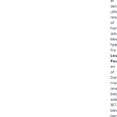
er
det
ult
res
af
ha
arb
Me
hjæ
fra
Lou
Po
en
af
Da
me
ane
bel
sid
187
ble
Hen