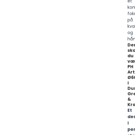
et
kom
fok
på
kva
og
hån
De
ska
du
væ
PH
Ar
Ø6
i
Du
Gr
&
Kr
Et
de
i
pe