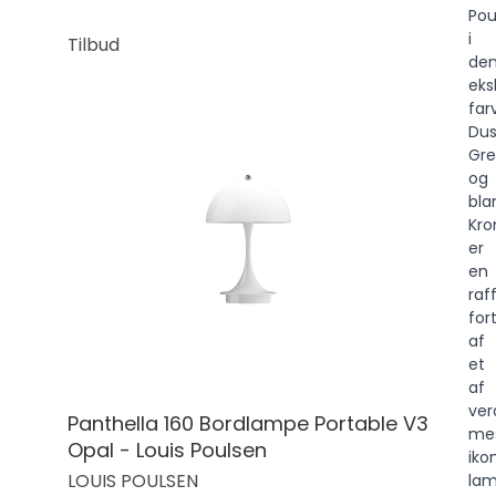
Pou
i
Tilbud
de
eks
far
Dus
Gr
og
bla
Kr
er
en
raf
for
af
et
af
ver
Panthella 160 Bordlampe Portable V3
me
Opal - Louis Poulsen
iko
LOUIS POULSEN
lam