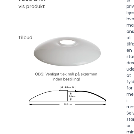
til
Vis produkt
pri
hje
hvo
ma
øns
Tilbud
at
tilf
en
stæ
des
ud
at
fyl
for
me
i
ru
Se
stø
er
min