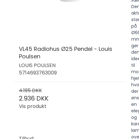
sær
De
akt
stø
på
Ø6
m
gør
VL45 Radiohus Ø25 Pendel - Louis
de
Poulsen
ide
LOUIS POULSEN
til
mo
5714693763009
hje
hvo
4.195 DKK
der
2.936 DKK
øns
en
Vis produkt
ele
og
kar
la
ove
Tilbud