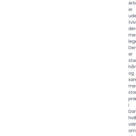
Art
er
ud
tviv
der
me
leg
De
er
sta
hån
og
sam
me
sto
præ
i
Da
hvi
vid
om