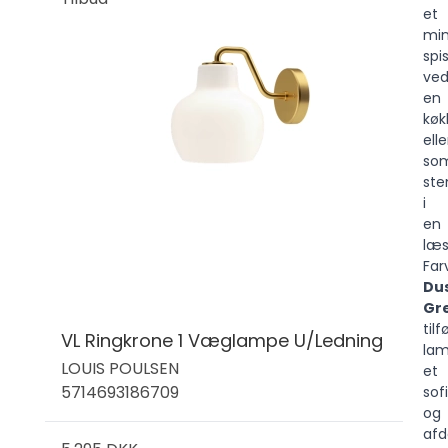
et
min
spi
ve
en
køk
elle
so
ste
i
en
læs
Far
Du
Gr
tilf
VL Ringkrone 1 Væglampe U/Ledning
la
LOUIS POULSEN
et
5714693186709
sof
og
af