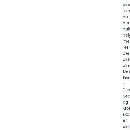
bla
sikr
en
per
bal
bel
me
ref
der
ald
blæ
Uni
fa
–
Dus
Gr
og
Kr
ska
et
eks