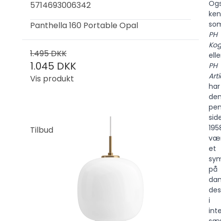
Og
5714693006342
ken
so
Panthella 160 Portable Opal
PH
Kog
1.495 DKK
elle
1.045 DKK
PH
Art
Vis produkt
har
de
pen
sid
195
Tilbud
væ
et
sy
på
dan
des
i
int