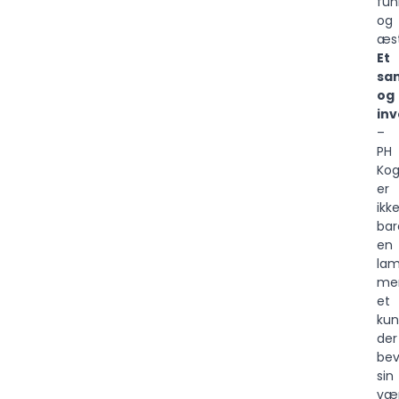
fun
og
æst
Et
sa
og
inv
–
PH
Kog
er
ikk
bar
en
lam
me
et
kun
der
bev
sin
vær