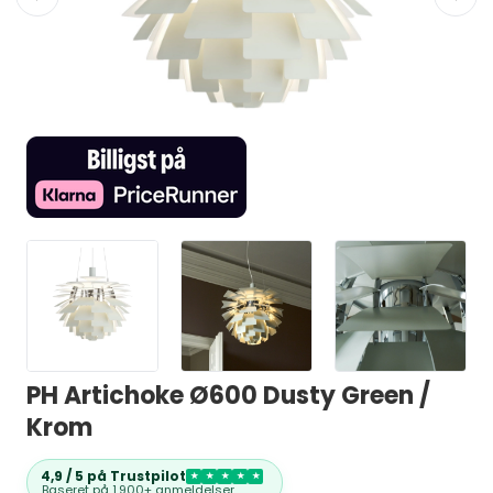
PH Artichoke Ø600 Dusty Green /
Krom
4,9 / 5 på Trustpilot
★
★
★
★
★
Baseret på
1.900+ anmeldelser