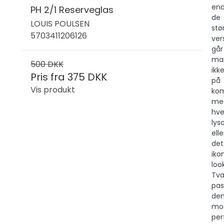
en
PH 2/1 Reserveglas
de
LOUIS POULSEN
stø
5703411206126
ver
går
ma
500 DKK
ikk
Pris fra
375 DKK
på
Vis produkt
ko
me
hve
lys
elle
det
iko
look
Tv
pas
de
mo
per