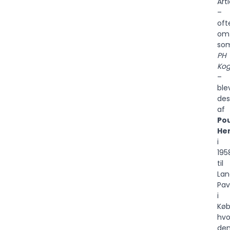
Art
–
oft
omt
so
PH
Kog
–
ble
des
af
Pou
He
i
195
til
Lan
Pav
i
Køb
hvo
de