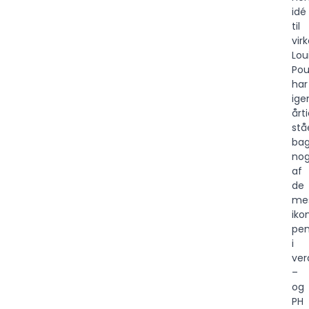
idé
til
vir
Lou
Pou
har
ig
årti
stå
ba
nog
af
de
me
iko
pen
i
ver
–
og
PH