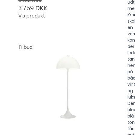
5.295 DKK
udt
3.759 DKK
me
Kr
Vis produkt
ska
en
va
kon
der
Tilbud
led
tan
he
på
bå
vin
og
luk
De
blø
blå
ton
får