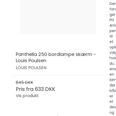
De
far
gør
PH
Art
pen
til
et
opl
val
Panthella 250 bordlampe skærm -
hvi
Louis Poulsen
du
LOUIS POULSEN
øns
en
lam
845 DKK
der
Pris fra
633 DKK
bå
Vis produkt
er
et
des
og