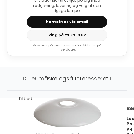
Vi sidder klar til at hjælpe dig med
rådgivning, levering og valg af den
rigtige lampe.
Kontakt os via email
Ring på 29 33 10 82
Vi svarer på emails inden for 24 timer på
hverdage.
Du er måske også interesseret i
Tilbud
Be
Lou
Po
PH