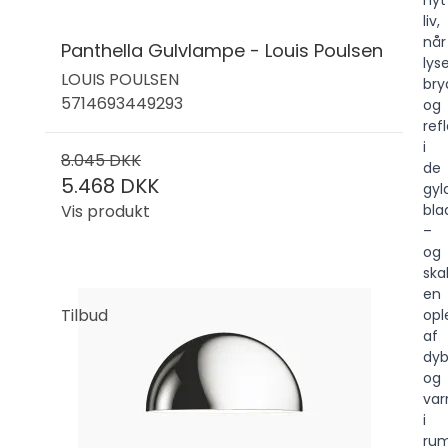
nyt
liv,
når
Panthella Gulvlampe - Louis Poulsen
lys
LOUIS POULSEN
bry
5714693449293
og
ref
i
8.045 DKK
de
5.468 DKK
gyl
Vis produkt
bla
–
og
ska
en
Tilbud
opl
af
dy
og
va
i
ru