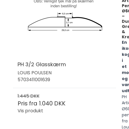
Ar
Pe
Ø6
–
Du
Gr
&
Kr
En
iko
ko
i
PH 3/2 Glasskærm
et
LOUIS POULSEN
mo
og
5703411001639
va
ud
1.445 DKK
PH
Pris fra
1.040 DKK
Art
Ø6
Vis produkt
pen
fra
Lou