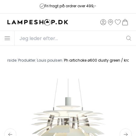
Fri fragt på ordrer over 499,-
Forside
/
Produkter
/
Louis poulsen
/
Ph artichoke ø600 dusty green / krom