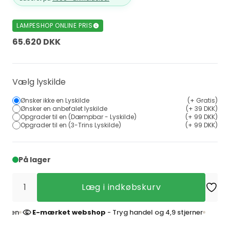
LAMPESHOP ONLINE PRIS
65.620 DKK
Vælg lyskilde
Ønsker ikke en Lyskilde
(+ Gratis)
Ønsker en anbefalet lyskilde
(+ 39 DKK)
Opgrader til en (Dæmpbar - Lyskilde)
(+ 99 DKK)
Opgrader til en (3-Trins Lyskilde)
(+ 99 DKK)
På lager
Læg i indkøbskurv
E-mærket webshop
- Tryg handel og 4,9 stjerner
4,9 st