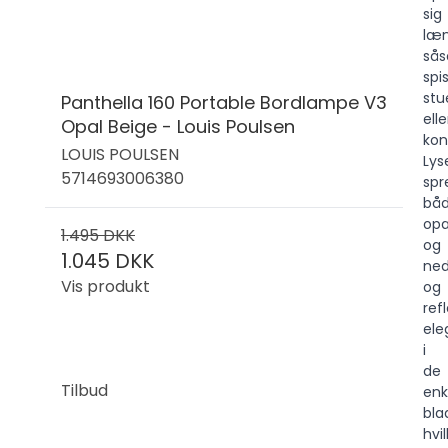
sig
læn
så
spi
stu
Panthella 160 Portable Bordlampe V3
elle
Opal Beige - Louis Poulsen
kon
LOUIS POULSEN
Lys
5714693006380
spr
bå
op
1.495 DKK
og
1.045 DKK
ned
Vis produkt
og
ref
ele
i
de
Tilbud
enk
bla
hvi