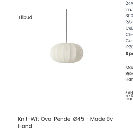
24
lm,
300
Tilbud
RA
CRI.
CE
Cer
IP20
Sp
Ma
Pro
By
Ha
EAN
571
nu
Knit-Wit Oval Pendel Ø45 - Made By
Hand