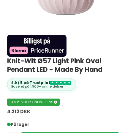
Knit-Wit Ø57 Light Pink Oval
Pendant LED - Made By Hand
4,9 / 5 på Trustpilot
★
★
★
★
★
Baseret på
1.900+ anmeldelser
LAMPESHOP ONLINE PRIS
4.212 DKK
På lager