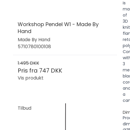
is
ma
of
3D
Workshop Pendel W1 - Made By
kni
Hand
fl
Made By Hand
ret
pol
5710780100108
Co
wit
1.495 DKK
3
Pris fra
747 DKK
me
bla
Vis produkt
cor
an
a
can
Tilbud
Dim
Pro
dim