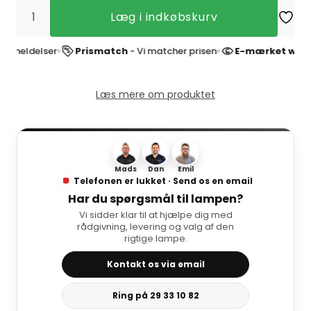
Læg i indkøbskurv
ldelser
Prismatch
- Vi matcher prisen
E-mærket webshop
Læs mere om produktet
Mads
Dan
Emil
Telefonen er lukket · Send os en email
Har du spørgsmål til lampen?
Vi sidder klar til at hjælpe dig med
rådgivning, levering og valg af den
rigtige lampe.
Kontakt os via email
Ring på 29 33 10 82