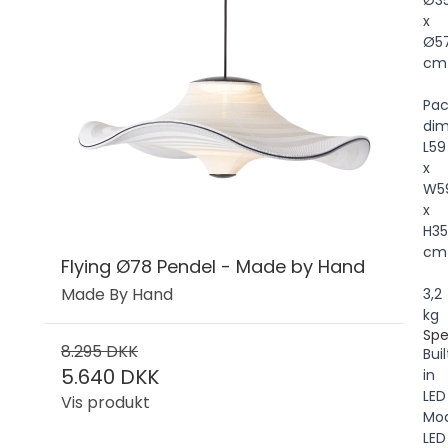
Ø3
x
Ø5
cm
Pac
dim
L59
x
W5
x
H35
cm
Flying Ø78 Pendel - Made by Hand
Made By Hand
3,2
kg
Spe
8.295 DKK
Buil
5.640 DKK
in
LED
Vis produkt
Mod
LED