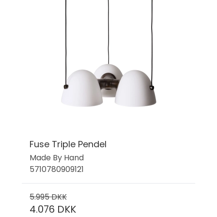
Fuse Triple Pendel
Made By Hand
5710780909121
5.995 DKK
4.076 DKK