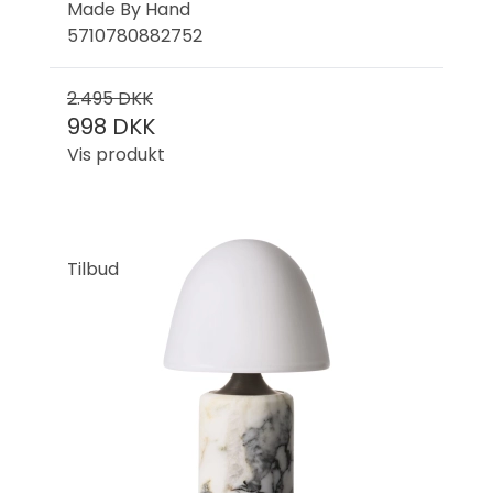
Made By Hand
5710780882752
2.495 DKK
998 DKK
Vis produkt
Tilbud