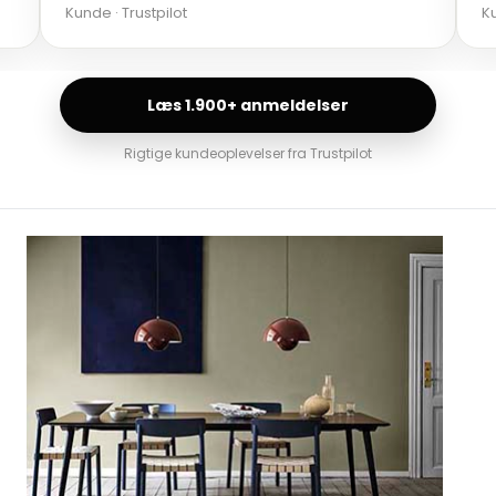
Kunde · Trustpilot
Ku
Læs 1.900+ anmeldelser
Rigtige kundeoplevelser fra Trustpilot