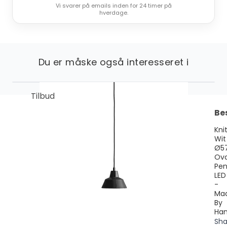
Vi svarer på emails inden for 24 timer på
hverdage.
Du er måske også interesseret i
Tilbud
Be
Kni
Wit
Ø5
Ova
Pe
LED
-
Ma
By
Ha
Sh