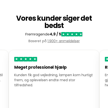
Vores kunder siger det
bedst
Fremragende
4,9 / 5
★
★
★
★
★
Baseret på
1.900+ anmeldelser
★
★
★
★
★
Meget professionel hjælp
R
il
Kunden fik god vejledning, lampen kom hurtigt
E
.
frem, og oplevelsen endte med stor
g
tilfredshed.
h