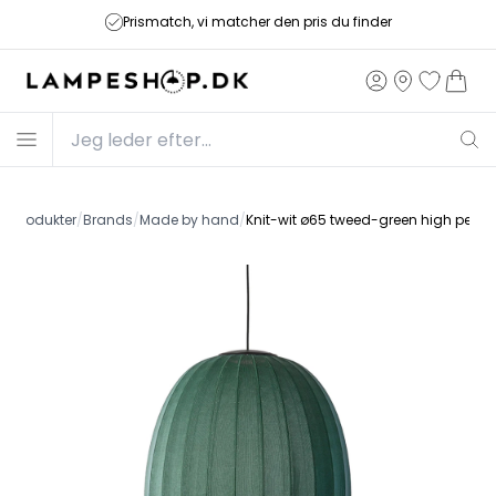
Prismatch, vi matcher den pris du finder
de
/
Produkter
/
Brands
/
Made by hand
/
Knit-wit ø65 tweed-green high penda