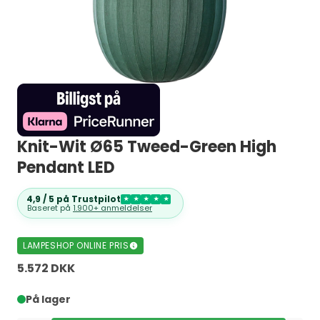
Knit-Wit Ø65 Tweed-Green High
Pendant LED
4,9 / 5 på Trustpilot
★
★
★
★
★
Baseret på
1.900+ anmeldelser
LAMPESHOP ONLINE PRIS
5.572 DKK
På lager