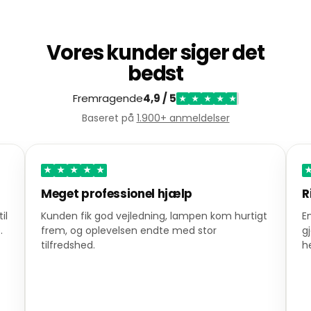
Vores kunder siger det
bedst
Fremragende
4,9 / 5
★
★
★
★
★
Baseret på
1.900+ anmeldelser
★
★
★
★
★
Meget professionel hjælp
R
il
Kunden fik god vejledning, lampen kom hurtigt
E
.
frem, og oplevelsen endte med stor
g
tilfredshed.
h