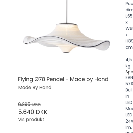
Pac
dim
L65
x
W6
x
H8
cm
4,5
kg
Spe
EAN
Flying Ø78 Pendel - Made by Hand
571
Made By Hand
Buil
in
LED
8.295 DKK
Mod
5.640 DKK
LED
Vis produkt
24
lm,