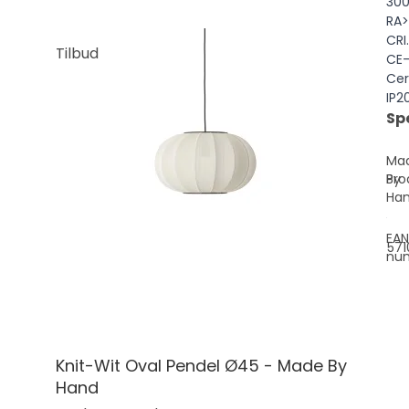
300
RA
CRI.
Tilbud
CE
Cer
IP20
Sp
Ma
Pro
By
Ha
EAN
571
nu
Knit-Wit Oval Pendel Ø45 - Made By
Hand