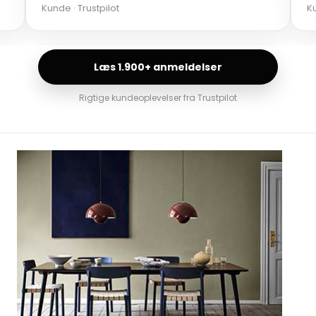
Kunde · Trustpilot
Ku
Læs 1.900+ anmeldelser
Rigtige kundeoplevelser fra Trustpilot