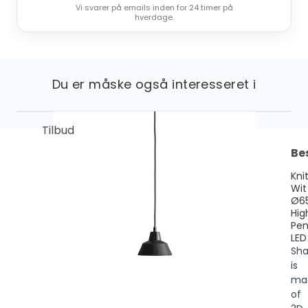
Vi svarer på emails inden for 24 timer på
hverdage.
Du er måske også interesseret i
Tilbud
Be
Kni
Wit
Ø6
Hig
Pe
LED
Sh
is
ma
of