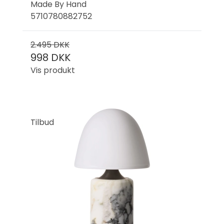
Made By Hand
5710780882752
2.495 DKK
998 DKK
Vis produkt
Tilbud