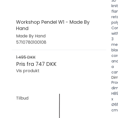
3D
kni
fl
ret
Workshop Pendel W1 - Made By
pol
Hand
Co
wit
Made By Hand
3
5710780100108
me
bla
cor
1.495 DKK
an
Pris fra
747 DKK
a
Vis produkt
can
Dim
Pro
dim
H8
Tilbud
x
Ø6
cm