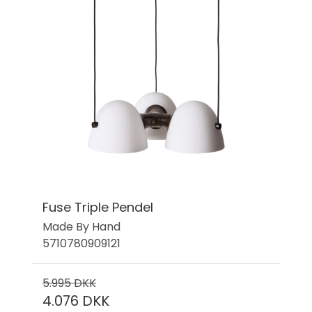
Fuse Triple Pendel
Made By Hand
5710780909121
5.995 DKK
4.076 DKK