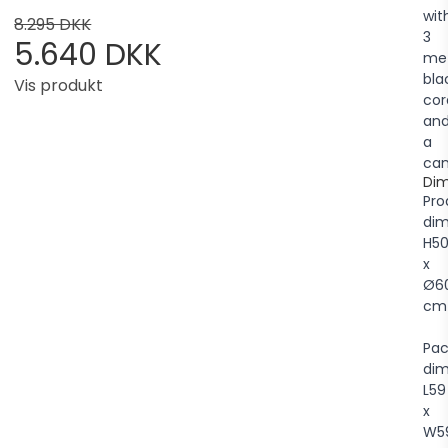
wit
8.295 DKK
3
5.640 DKK
me
bla
Vis produkt
cor
an
a
can
Dim
Pro
dim
H5
x
Ø6
cm
Pac
dim
L59
x
W5