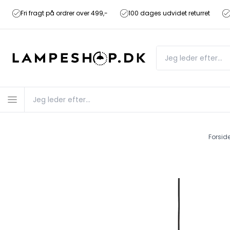
Fri fragt på ordrer over 499,-
100 dages udvidet returret
Forsid