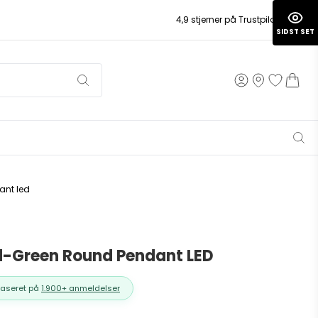
4,9 stjerner på Trustpilot
SIDST SET
ant led
d-Green Round Pendant LED
Baseret på
1.900+ anmeldelser