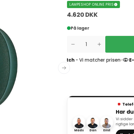
LAMPESHOP ONLINE PRIS
4.620 DKK
På lager
 anmeldelser
Prismatch
- Vi matcher prisen
E-mær
Telef
Har du
Vi sidder
rigtige l
Mads
Dan
Emil