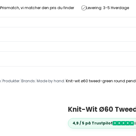
Prismatch, vi matcher den pris du finder
Levering: 3-5 Hverdage
e
/
Produkter
/
Brands
/
Made by hand
/
Knit-wit ø60 tweed-green round pend
Knit-Wit Ø60 Twee
4,9 / 5 på Trustpilot
★
★
★
★
★