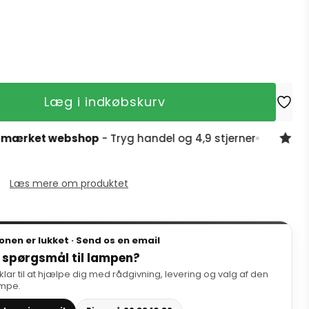
Læg i indkøbskurv
ket webshop
- Tryg handel og 4,9 stjerner
4,9 stj
Læs mere om produktet
onen er lukket · Send os en email
 spørgsmål til lampen?
 klar til at hjælpe dig med rådgivning, levering og valg af den
ampe.