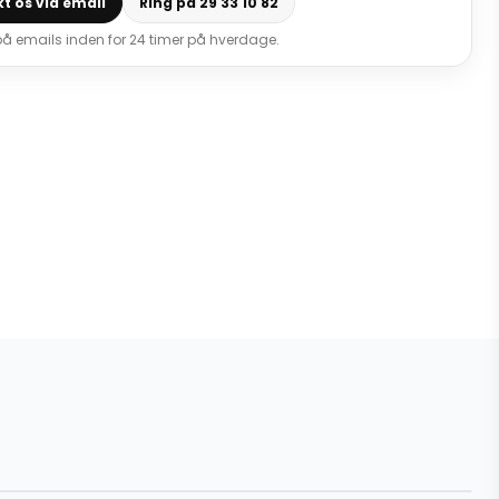
t os via email
Ring på 29 33 10 82
 på emails inden for 24 timer på hverdage.