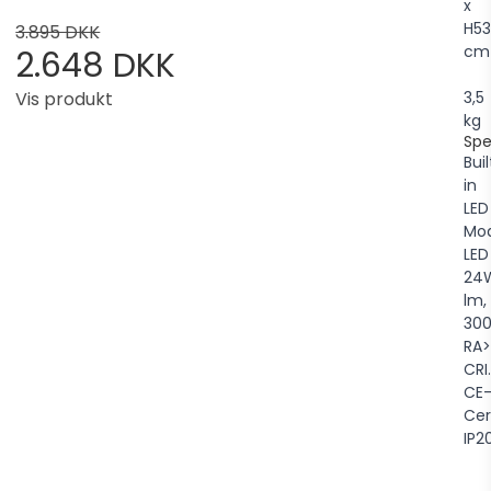
x
H53
3.895 DKK
cm
2.648 DKK
3,5
Vis produkt
kg
Spe
Buil
in
LED
Mod
LED
24
lm,
300
RA
CRI.
CE
Cer
IP20