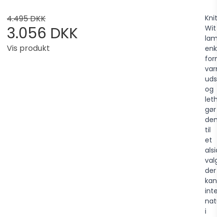
Kni
4.495 DKK
Wit
3.056 DKK
la
Vis produkt
enk
for
va
uds
og
let
gør
de
til
et
alsi
val
der
kan
int
nat
i