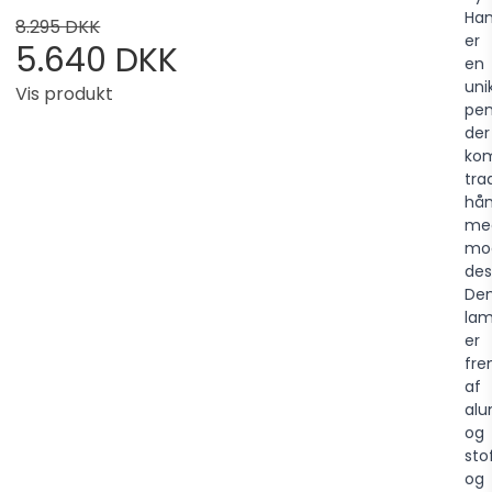
Ha
8.295 DKK
er
5.640 DKK
en
uni
Vis produkt
pen
der
kom
tra
hå
me
mo
des
De
la
er
fre
af
alu
og
stof
og