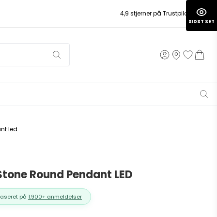
4,9 stjerner på Trustpilot
SIDST SET
nt led
Stone Round Pendant LED
Baseret på
1.900+ anmeldelser