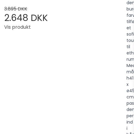
de
3.895 DKK
bu
2.648 DKK
far
tilf
Vis produkt
et
sof
to
til
eth
rum
Me
må
h41
x
ø4
cm
pas
de
per
ind
i