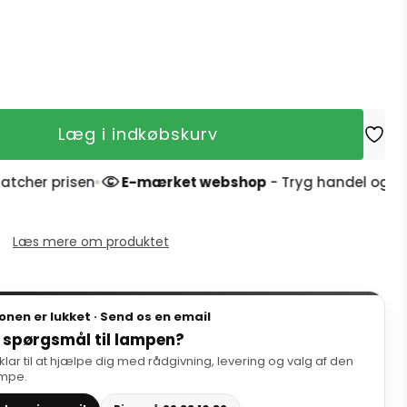
Læg i indkøbskurv
er prisen
E-mærket webshop
- Tryg handel og 4,9 stj
Læs mere om produktet
onen er lukket · Send os en email
 spørgsmål til lampen?
 klar til at hjælpe dig med rådgivning, levering og valg af den
ampe.