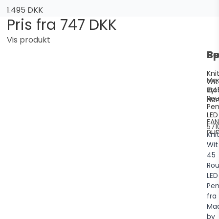
1.495 DKK
Pris fra
747 DKK
Vis produkt
Be
Sp
Kni
Ma
Wit
Ø4
Pro
By
Ro
Ha
Pe
LED
EAN
571
nu
Kni
Wit
45
Ro
LED
Pen
fra
Ma
by