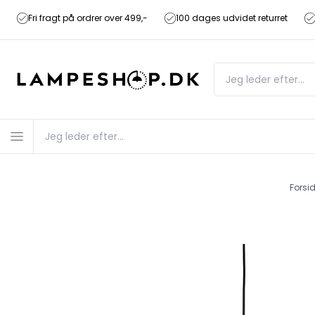
Fri fragt på ordrer over 499,-
100 dages udvidet returret
Forsi