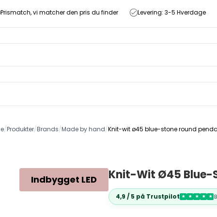
Prismatch, vi matcher den pris du finder
Levering: 3-5 Hverdage
de
/
Produkter
/
Brands
/
Made by hand
/
Knit-wit ø45 blue-stone round penda
Knit-Wit Ø45 Blue-
Indbygget LED
4,9 / 5 på Trustpilot
★
★
★
★
★