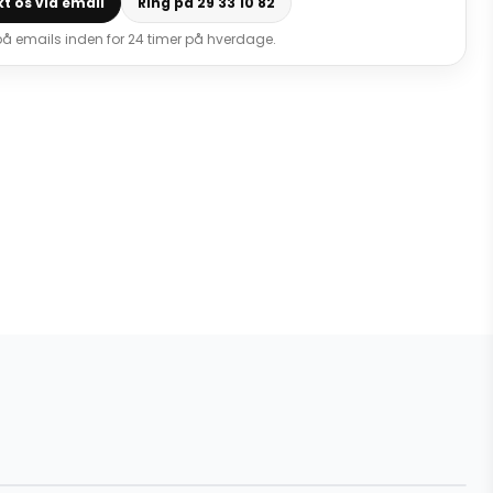
t os via email
Ring på 29 33 10 82
 på emails inden for 24 timer på hverdage.