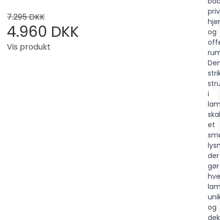
bå
pri
7.295 DKK
hj
4.960 DKK
og
off
Vis produkt
rum
De
str
str
i
la
ska
et
sm
lys
der
gør
hve
la
uni
og
dek