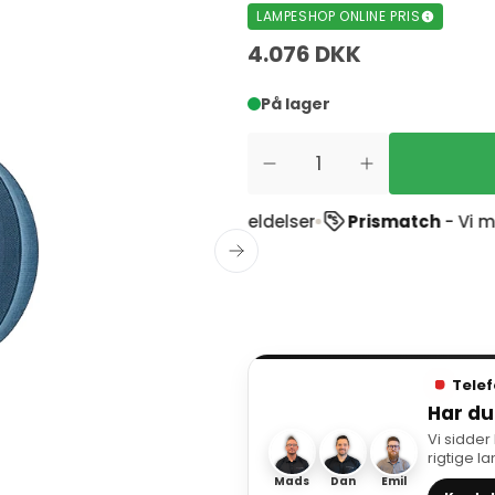
LAMPESHOP ONLINE PRIS
4.076 DKK
På lager
stpilot
ud af 1900+ anmeldelser
Prismatch
- Vi match
Telef
Har du
Vi sidder
rigtige l
Mads
Dan
Emil