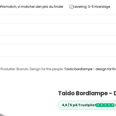
Prismatch, vi matcher den pris du finder
Levering: 3-5 Hverdage
/
Produkter
/
Brands
/
Design for the people
/
Taido bordlampe - design for th
Taido Bordlampe - D
4,9 / 5 på Trustpilot
★
★
★
★
★