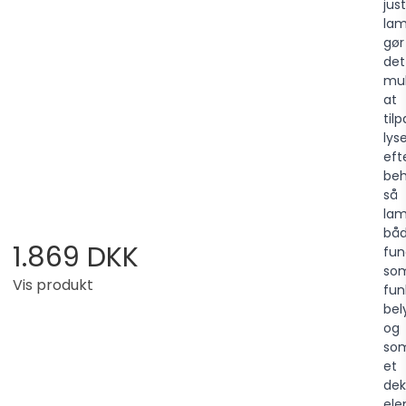
jus
la
gør
det
mul
at
til
lys
eft
beh
så
la
bå
1.869 DKK
fun
so
Vis produkt
fun
bel
og
so
et
dek
ele