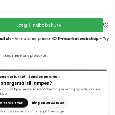
Læg i indkøbskurv
atcher prisen
E-mærket webshop
- Tryg handel og 4,
Læs mere om produktet
onen er lukket · Send os en email
 spørgsmål til lampen?
 klar til at hjælpe dig med rådgivning, levering og valg af den
ampe.
t os via email
Ring på 29 33 10 82
 på emails inden for 24 timer på hverdage.