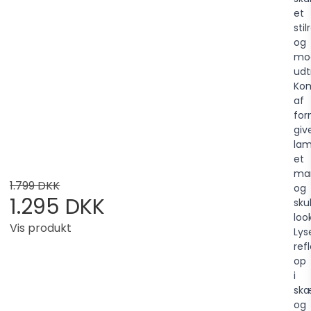
et
stil
og
mo
udt
Kom
af
for
giv
la
et
ma
1.799 DKK
og
1.295 DKK
sku
look
Vis produkt
Lys
ref
op
i
sk
og