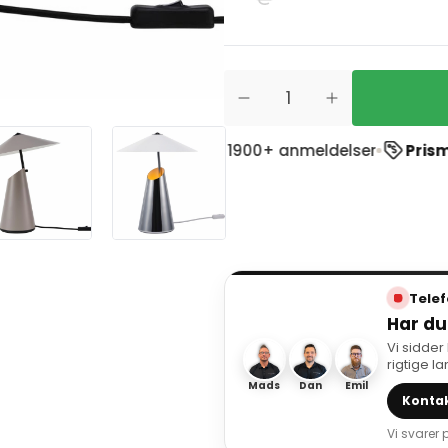
 Trustpilot
ud af 1900+ anmeldelser
Prismatch
- Vi m
Telef
Har du
Vi sidder
rigtige l
Mads
Dan
Emil
Kontak
Vi svarer