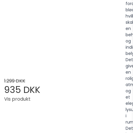
for
blø
hvi
ska
en
beh
og
ind
bel
Det
giv
en
roli
1.299 DKK
at
935 DKK
og
et
Vis produkt
ele
lys
i
ru
Det