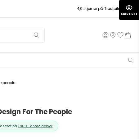
4,9 stjerner på Trustpilot
SIDST SET
e people
esign For The People
Baseret på
1.900+ anmeldelser