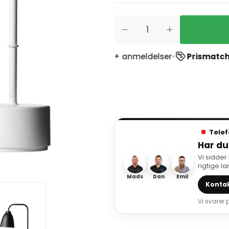
stpilot
ud af 1900+ anmeldelser
Prismatch
- Vi match
Telef
Har du
Vi sidder
rigtige l
Mads
Dan
Emil
Kontak
Vi svarer