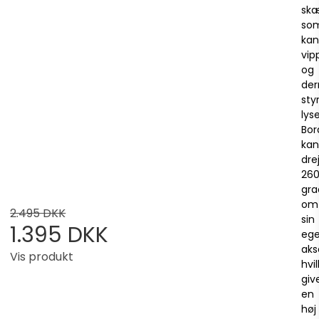
sk
so
kan
vip
og
de
sty
lyse
Bo
kan
dre
26
gra
om
2.495 DKK
sin
1.395 DKK
eg
aks
Vis produkt
hvi
giv
en
høj