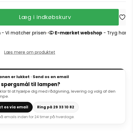
Læg i indkøbskurv
er prisen
E-mærket webshop
- Tryg handel og 4,9 stj
Læs mere om produktet
onen er lukket · Send os en email
 spørgsmål til lampen?
 klar til at hjælpe dig med rådgivning, levering og valg af den
ampe.
t os via email
Ring på 29 33 10 82
 på emails inden for 24 timer på hverdage.