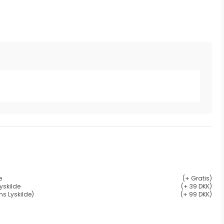
e
(+ Gratis)
yskilde
(+ 39 DKK)
ns Lyskilde)
(+ 99 DKK)