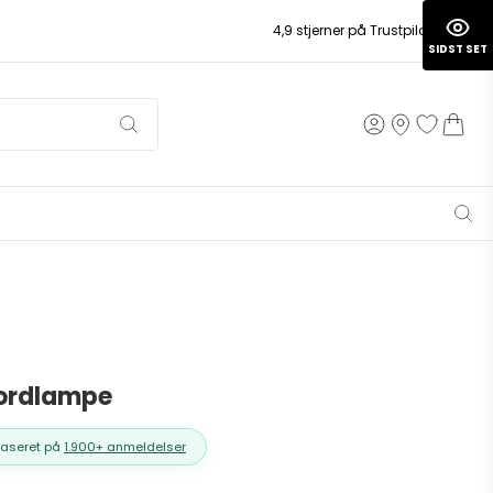
4,9 stjerner på Trustpilot
SIDST SET
ordlampe
Baseret på
1.900+ anmeldelser