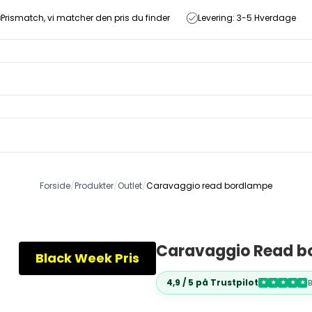
Prismatch, vi matcher den pris du finder
Levering: 3-5 Hverdage
Forside
/
Produkter
/
Outlet
/
Caravaggio read bordlampe
Caravaggio Read b
Black Week Pris
4,9 / 5 på Trustpilot
★
★
★
★
★