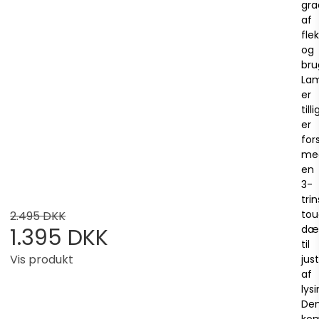
gra
af
flek
og
bru
La
er
till
er
for
me
en
3-
trin
to
2.495 DKK
dæ
1.395 DKK
til
Vis produkt
jus
af
lys
De