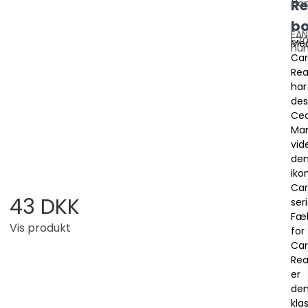
R
Ha
b
EAN
570
Me
nu
Car
Re
har
des
Cec
Ma
vid
de
iko
Ca
43 DKK
seri
Fæ
Vis produkt
for
Car
Re
er
de
kla