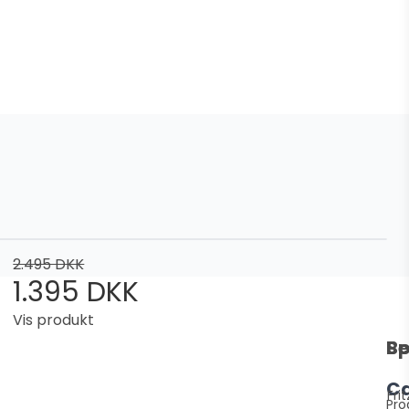
2.495 DKK
1.395 DKK
Vis produkt
Be
Sp
C
Frit
Pro