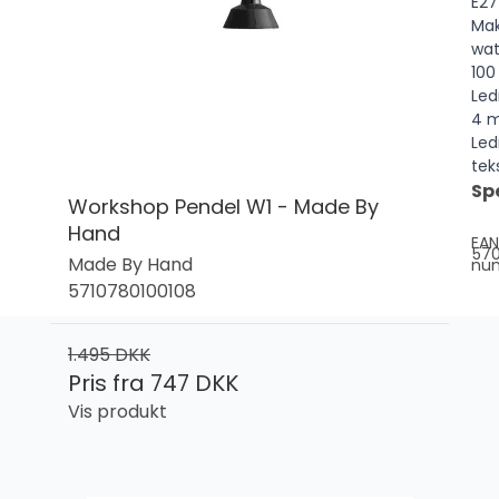
E27
Ma
wat
100
Led
4 m
Led
tek
Sp
Workshop Pendel W1 - Made By
Hand
EAN
570
Made By Hand
nu
5710780100108
1.495 DKK
Pris fra
747 DKK
Vis produkt