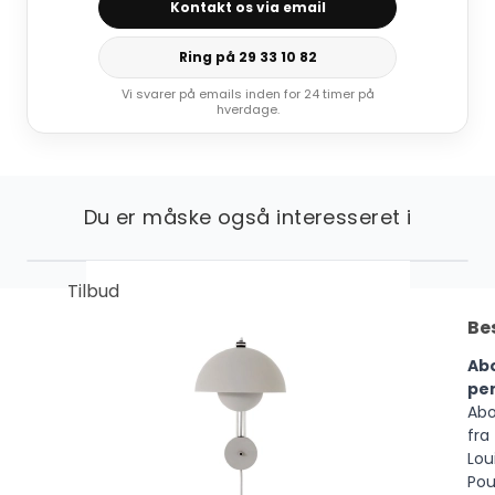
Kontakt os via email
Ring på 29 33 10 82
Vi svarer på emails inden for 24 timer på
hverdage.
Du er måske også interesseret i
Tilbud
Be
Ab
pe
Ab
fra
Lou
Pou