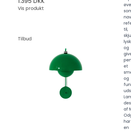
1.395 DKK
øve
Vis produkt
so
nav
ref
til,
skju
Tilbud
lys
og
giv
pen
et
sm
og
fun
uds
Lam
des
af 
Odg
har
en