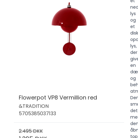
et
ned
lys
og
et
dis
opa
lys,
der
giv
en
dæ
og
beh
at
Flowerpot VP8 Vermillion red
De
sm
&TRADITION
det
5705385037133
me
de
åb
2.495 DKK
top