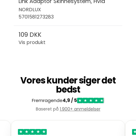
Link Adaptor Skinnesystem, Hvid
NORDLUX
5701581273283
109 DKK
Vis produkt
Vores kunder siger det
bedst
Fremragende
4,9 / 5
★
★
★
★
★
Baseret på
1.900+ anmeldelser
★
★
★
★
★