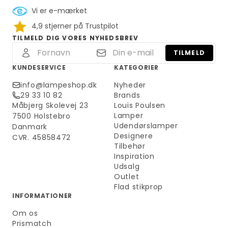
Vi er e-mærket
4,9 stjerner på Trustpilot
TILMELD DIG VORES NYHEDSBREV
TILMELD
KUNDESERVICE
KATEGORIER
info@lampeshop.dk
Nyheder
29 33 10 82
Brands
Måbjerg Skolevej 23
Louis Poulsen
Lamper
7500 Holstebro
Udendørslamper
Danmark
Designere
CVR. 45858472
Tilbehør
Inspiration
Udsalg
Outlet
Flad stikprop
INFORMATIONER
Om os
Prismatch