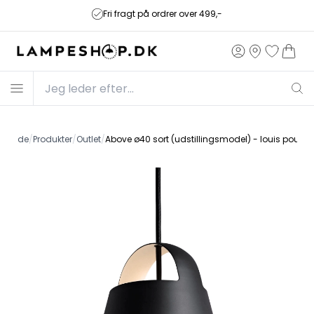
Fri fragt på ordrer over 499,-
Forside
/
Produkter
/
Outlet
/
Above ø40 sort (udstillingsmodel) - louis poulse