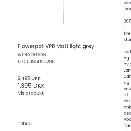
ble
lan
i
201
i
fire
stø
Flowerpot VP8 Matt light grey
i
sor
&TRADITION
og
5705385020289
hvi
La
ud
2.495 DKK
sig
1.395 DKK
ve
Vis produkt
sit
eks
enk
des
Ab
Tilbud
har