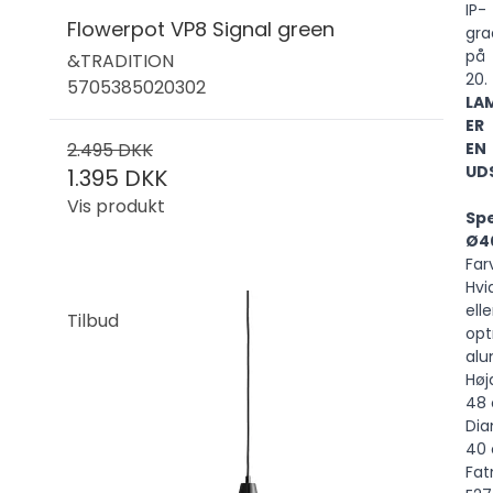
IP-
Flowerpot VP8 Signal green
gra
på
&TRADITION
20.
5705385020302
LA
ER
2.495 DKK
EN
UD
1.395 DKK
Vis produkt
Spe
Ø4
Far
Hvi
elle
Tilbud
opt
alu
Høj
48
Dia
40
Fat