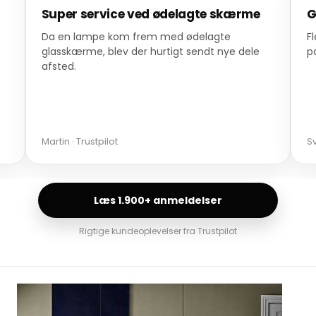
Super service ved ødelagte skærme
G
Da en lampe kom frem med ødelagte
F
glasskærme, blev der hurtigt sendt nye dele
p
afsted.
Martin · Trustpilot
Sv
Læs 1.900+ anmeldelser
Rigtige kundeoplevelser fra Trustpilot