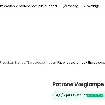
Prismatch, vi matcher den pris du finder
Levering: 3-5 Hverdage
Produkter
/
Brands
/
Thorup copenhagen
/
Patrone væglampe - thorup co
Patrone Væglampe 
4,9 / 5 på Trustpilot
★
★
★
★
★