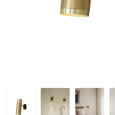
4,9 stjerner på T