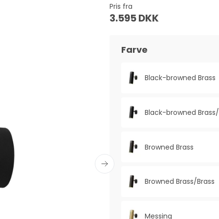
Pris fra
3.595 DKK
Farve
Black-browned Brass
Black-browned Brass/
Browned Brass
Browned Brass/Brass
Messing