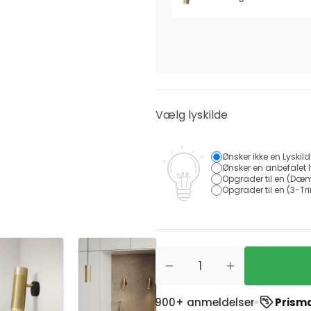
Vælg lyskilde
Ønsker ikke en Lyskil
Ønsker en anbefalet l
Opgrader til en (Dæm
Opgrader til en (3-Tri
rustpilot
ud af 1900+ anmeldelser
Prismatch
- Vi mat