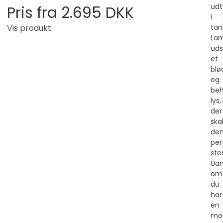
udt
Pris fra
2.695 DKK
i
Vis produkt
tan
La
uds
et
blø
og
beh
lys,
der
ska
de
per
ste
Uan
om
du
har
en
mo