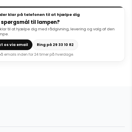
dder klar på telefonen til at hjælpe dig
 spørgsmål til lampen?
 klar til at hjælpe dig med rådgivning, levering og valg af den
ampe.
t os via email
Ring på 29 33 10 82
 på emails inden for 24 timer på hverdage.