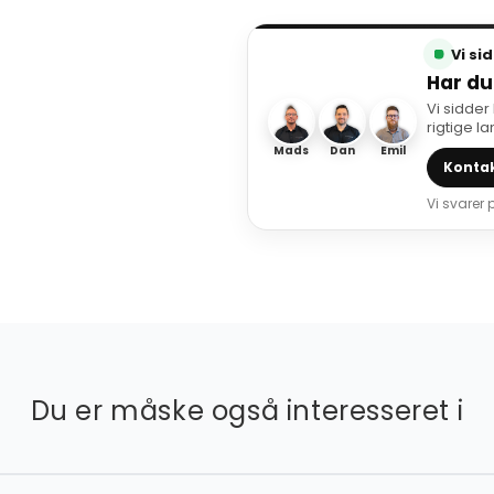
Vi si
Har du
Vi sidder
rigtige l
Mads
Dan
Emil
Kontak
Vi svarer
Du er måske også interesseret i