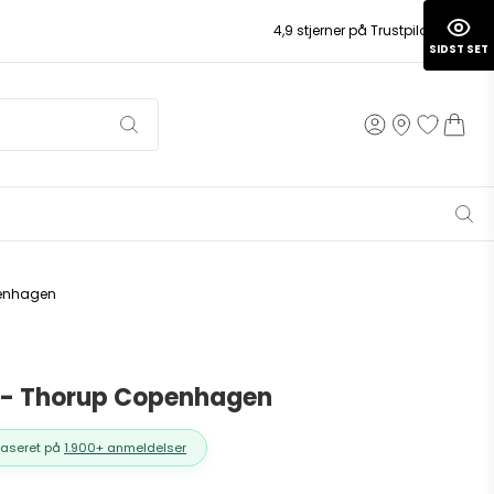
4,9 stjerner på Trustpilot
SIDST SET
penhagen
- Thorup Copenhagen
Baseret på
1.900+ anmeldelser