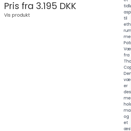
Pris fra
3.195 DKK
tidl
asp
Vis produkt
til
eth
ru
me
Pat
Væ
fra
Tho
Co
De
væ
er
des
me
hol
mat
og
et
æst