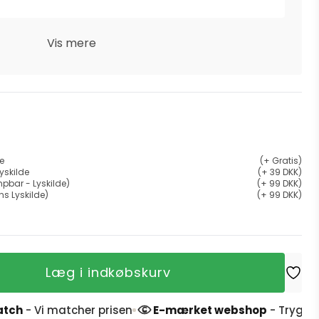
Vis mere
de
(+ Gratis)
yskilde
(+ 39 DKK)
pbar - Lyskilde)
(+ 99 DKK)
ns Lyskilde)
(+ 99 DKK)
Læg i indkøbskurv
cher prisen
E-mærket webshop
- Tryg handel og 4,9 