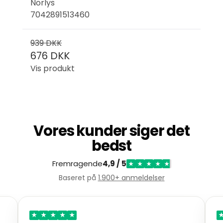
Norlys
7042891513460
939 DKK
676 DKK
Vis produkt
Vores kunder siger det
bedst
Fremragende
4,9 / 5
★
★
★
★
★
Baseret på
1.900+ anmeldelser
★
★
★
★
★