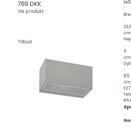
Mål
769 DKK
:
Vis produkt
Bre
:
22,
cm
Høj
Tilbud
:
11
cm
Dy
:
8,5
cm
E27
fat
IP5
Sp
Pro
Nor