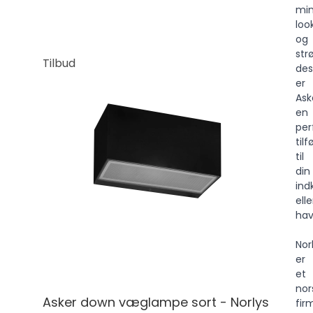
min
loo
og
str
Tilbud
des
er
Ask
en
per
tilf
til
din
ind
elle
hav
Nor
er
et
nor
Asker down væglampe sort - Norlys
fir