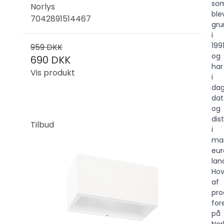
so
Norlys
ble
7042891514467
gru
i
1991
959 DKK
og
690 DKK
har
Vis produkt
i
da
dat
og
dis
Tilbud
i
ma
eur
lan
Hov
af
pro
for
på
Nor