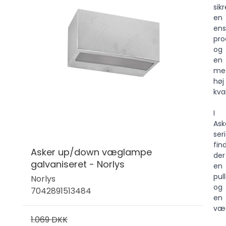
sikr
en
ens
pro
og
en
me
høj
kval
I
Ask
ser
fin
Asker up/down væglampe
der
galvaniseret - Norlys
en
pul
Norlys
og
7042891513484
en
væ
1.069 DKK