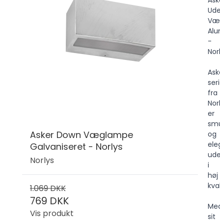
Ude
Væ
Alu
-
Nor
Ask
ser
fra
Nor
er
sm
Asker Down Væglampe
og
ele
Galvaniseret - Norlys
ude
Norlys
i
høj
kval
1.069 DKK
769 DKK
Me
Vis produkt
sit