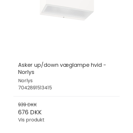
Asker up/down væglampe hvid -
Norlys
Norlys
7042891513415
939 DKK
676 DKK
Vis produkt