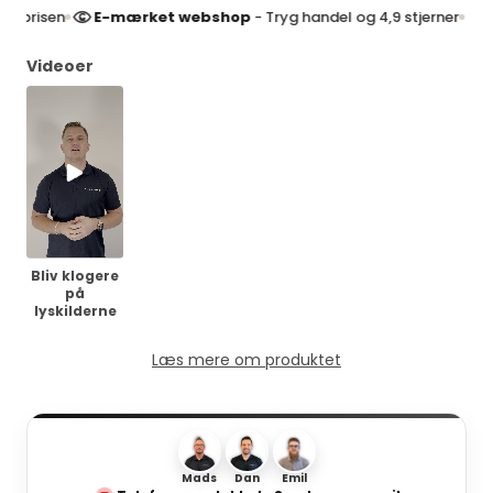
risen
E-mærket webshop
- Tryg handel og 4,9 stjerner
4
Videoer
Bliv klogere
på
lyskilderne
Læs mere om produktet
Mads
Dan
Emil