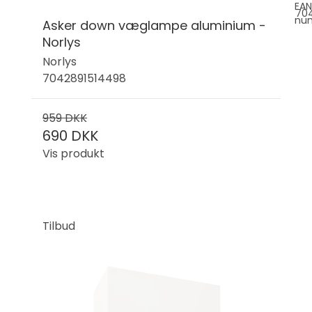
EAN
704
nu
Asker down væglampe aluminium -
Norlys
Norlys
7042891514498
959 DKK
690 DKK
Vis produkt
Tilbud