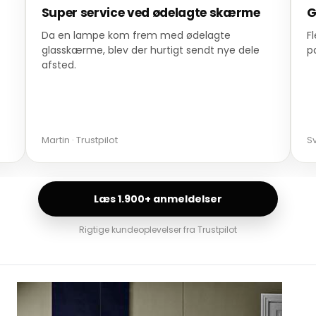
Super service ved ødelagte skærme
G
Da en lampe kom frem med ødelagte
F
glasskærme, blev der hurtigt sendt nye dele
p
afsted.
Martin · Trustpilot
Sv
Læs 1.900+ anmeldelser
Rigtige kundeoplevelser fra Trustpilot