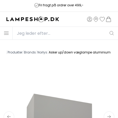
Fri fragt på ordrer over 499,-
side
/
Produkter
/
Brands
/
Norlys
/
Asker up/down væglampe aluminium - no