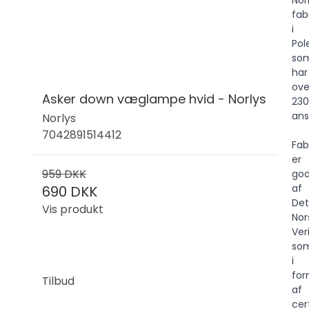
fab
i
Pol
so
har
ove
Asker down væglampe hvid - Norlys
230
ans
Norlys
7042891514412
Fab
er
959 DKK
go
af
690 DKK
Det
Vis produkt
Nor
Ver
so
i
fo
Tilbud
af
cer