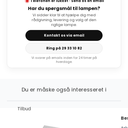
Telefonen er lukket · Send os en email
Har du spørgsmål til lampen?
Vi sidder klar til at hjælpe dig med
rådgivning, levering og valg af den
rigtige lampe.
Kontakt os via email
Ring på 29 33 10 82
Vi svarer på emails inden for 24 timer på
hverdage.
Du er måske også interesseret i
Tilbud
Be
Ask