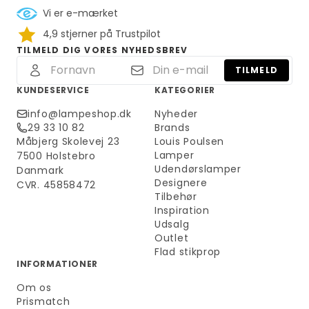
Vi er e-mærket
4,9 stjerner på Trustpilot
TILMELD DIG VORES NYHEDSBREV
TILMELD
KUNDESERVICE
KATEGORIER
info@lampeshop.dk
Nyheder
29 33 10 82
Brands
Måbjerg Skolevej 23
Louis Poulsen
Lamper
7500 Holstebro
Udendørslamper
Danmark
Designere
CVR. 45858472
Tilbehør
Inspiration
Udsalg
Outlet
Flad stikprop
INFORMATIONER
Om os
Prismatch