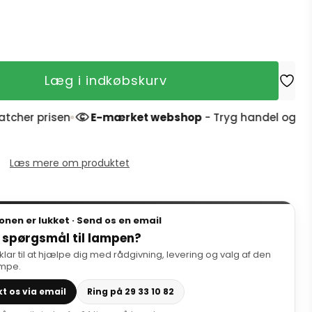
Læg i indkøbskurv
r prisen
E-mærket webshop
- Tryg handel og 4,9 stje
Læs mere om produktet
onen er lukket · Send os en email
 spørgsmål til lampen?
 klar til at hjælpe dig med rådgivning, levering og valg af den
ampe.
t os via email
Ring på 29 33 10 82