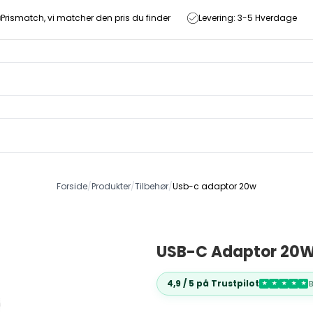
Prismatch, vi matcher den pris du finder
Levering: 3-5 Hverdage
Forside
/
Produkter
/
Tilbehør
/
Usb-c adaptor 20w
USB-C Adaptor 20
4,9 / 5 på Trustpilot
★
★
★
★
★