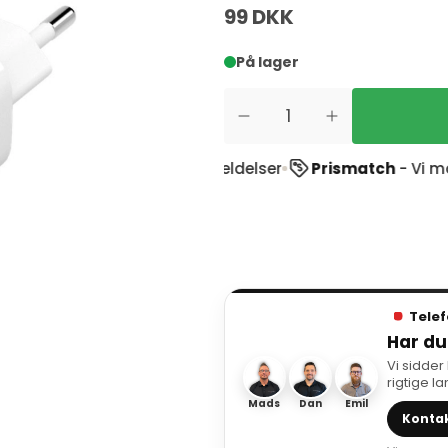
99 DKK
På lager
tpilot
ud af 1900+ anmeldelser
Prismatch
- Vi matche
Telef
Har du
Vi sidder
rigtige l
Mads
Dan
Emil
Kontak