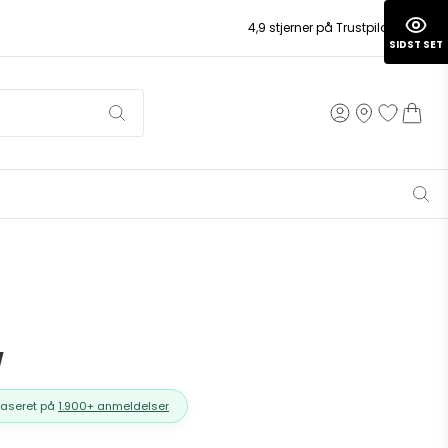
4,9 stjerner på Trustpilot
SIDST SET
W
Baseret på
1.900+ anmeldelser