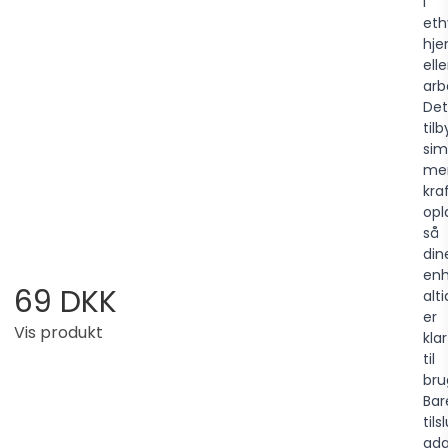
i
eth
hj
elle
arb
Det
til
sim
me
kra
opl
så
din
en
69 DKK
alti
er
Vis produkt
klar
til
bru
Bar
tils
ada