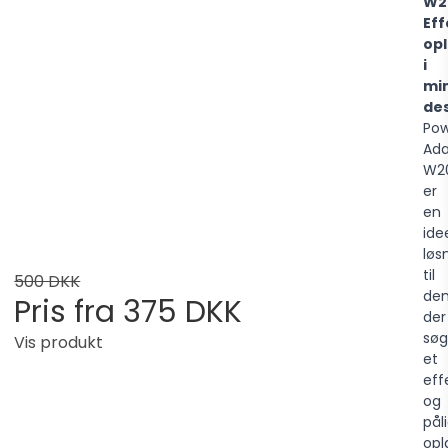
W2
Eff
op
i
min
de
Po
Ada
W2
er
en
ide
løs
til
500 DKK
de
Pris fra
375 DKK
der
søg
Vis produkt
et
eff
og
pål
opl