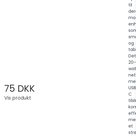
til
der
mo
en
so
sm
og
tab
Det
20-
wat
net
me
75 DKK
USB
C
Vis produkt
tils
kom
eff
me
et
str