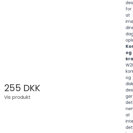
des
for
at
im
din
dag
opl
Ko
og
kra
W2
ko
og
dis
255 DKK
des
gør
Vis produkt
det
ne
at
int
det