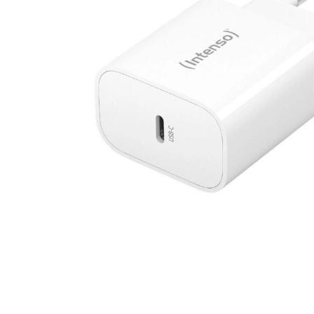
4,9 stjerner på Trus