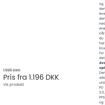
og
de
lev
de
nød
ene
når
du
har
bru
for
det
Av
opl
1.595 DKK
De
Pris fra
1.196 DKK
ada
und
Vis produkt
PD
3.0,
PPS
og