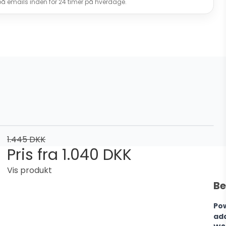
 på emails inden for 24 timer på hverdage.
1.445 DKK
Pris fra
1.040 DKK
Vis produkt
Be
Po
ad