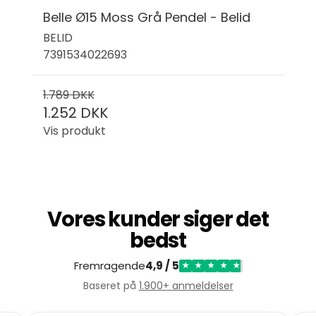
Belle Ø15 Moss Grå Pendel - Belid
BELID
7391534022693
1.789 DKK
1.252 DKK
Vis produkt
Vores kunder siger det
bedst
Fremragende
4,9 / 5
★
★
★
★
★
Baseret på
1.900+ anmeldelser