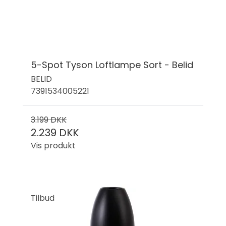
5-Spot Tyson Loftlampe Sort - Belid
BELID
7391534005221
3.199 DKK
2.239 DKK
Vis produkt
Tilbud