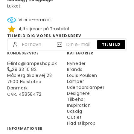
Lukket
Vi er e-mærket
4,9 stjerner på Trustpilot
TILMELD DIG VORES NYHEDSBREV
TILMELD
KUNDESERVICE
KATEGORIER
info@lampeshop.dk
Nyheder
29 33 10 82
Brands
Måbjerg Skolevej 23
Louis Poulsen
Lamper
7500 Holstebro
Udendørslamper
Danmark
Designere
CVR. 45858472
Tilbehør
Inspiration
Udsalg
Outlet
Flad stikprop
INFORMATIONER