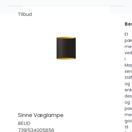
Tilbud
Be
Et
pæ
me
ve
i
Ma
ser
Stil
og
enk
des
og
pas
Sinne Væglampe
me
god
BELID
til
7391534005856