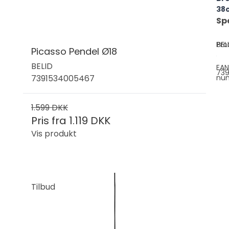
38
Sp
Pro
BEL
Picasso Pendel Ø18
BELID
EAN
739
7391534005467
nu
1.599 DKK
Pris fra
1.119 DKK
Vis produkt
Tilbud