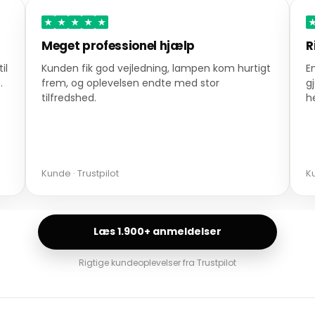
★
★
★
★
★
Meget professionel hjælp
R
il
Kunden fik god vejledning, lampen kom hurtigt
E
.
frem, og oplevelsen endte med stor
g
tilfredshed.
h
Kunde · Trustpilot
Ku
Læs 1.900+ anmeldelser
Rigtige kundeoplevelser fra Trustpilot