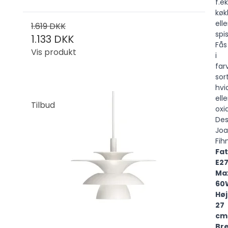
f.ek
køk
elle
1.619 DKK
spi
1.133 DKK
Fås
Vis produkt
i
far
sort
hvi
elle
Tilbud
oxi
Des
Joa
Fihn
Fat
E2
Ma
60
Høj
27
cm
Br