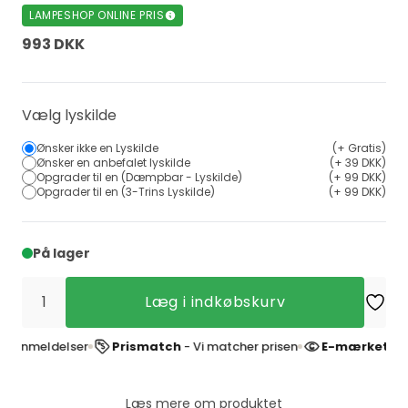
LAMPESHOP ONLINE PRIS
993 DKK
Vælg lyskilde
Ønsker ikke en Lyskilde
(+ Gratis)
Ønsker en anbefalet lyskilde
(+ 39 DKK)
Opgrader til en (Dæmpbar - Lyskilde)
(+ 99 DKK)
Opgrader til en (3-Trins Lyskilde)
(+ 99 DKK)
På lager
Læg i indkøbskurv
nmeldelser
Prismatch
- Vi matcher prisen
E-mærket websh
Læs mere om produktet