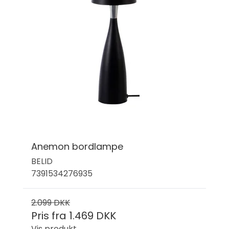
Anemon bordlampe
BELID
7391534276935
2.099 DKK
Pris fra
1.469 DKK
Vis produkt