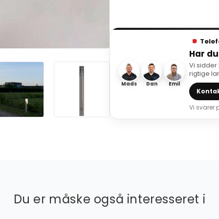
Telef
Har du
Vi sidder
rigtige l
Mads
Dan
Emil
Kontak
Vi svarer
Du er måske også interesseret i