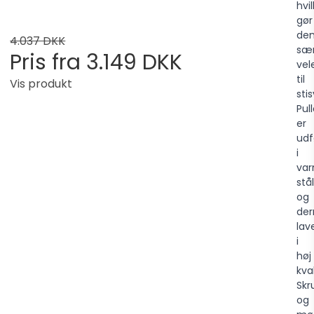
hvi
gør
de
4.037 DKK
sær
Pris fra
3.149 DKK
vel
til
Vis produkt
sti
Pul
er
udf
i
var
stål
og
de
lav
i
høj
kval
Skr
og