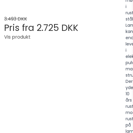
møt
i
rust
3.493 DKK
stål
Pris fra
2.725 DKK
La
kan
Vis produkt
end
lev
i
ele
pul
ma
str
Der
yde
10
års
rus
mo
ru
på
la