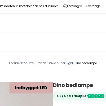
Prismatch, vi matcher den pris du finder
Levering: 3-5 Hverdage
Forside
/
Produkter
/
Brands
/
David super-light
/
Dino bedlampe
Dino bedlampe
Indbygget LED
4,9 / 5 på Trustpilot
★
★
★
★
★