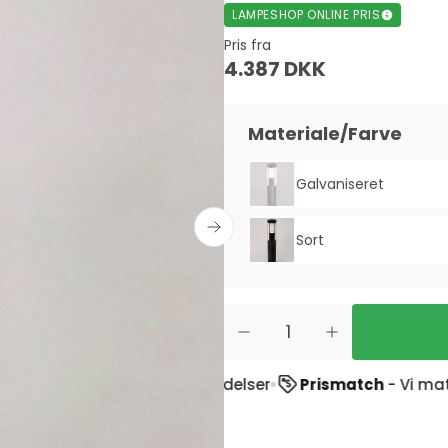
LAMPESHOP ONLINE PRIS
Pris fra
4.387 DKK
Materiale/Farve
Galvaniseret
Sort
ot
ud af 1900+ anmeldelser
Prismatch
- Vi matcher pr