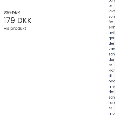
La
er
lav
230 DKK
so
179 DKK
én
enh
Vis produkt
hvi
gør
de
van
sa
de
er
klar
til
ned
me
det
sa
La
er
mo