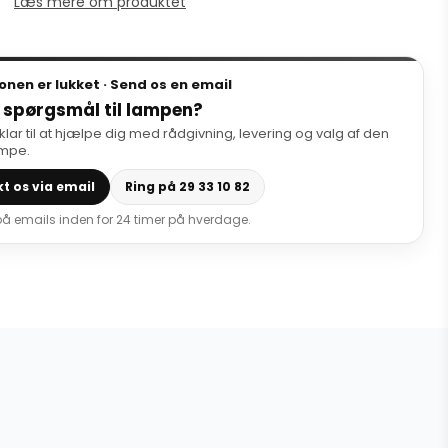
Læs mere om produktet
onen er lukket · Send os en email
 spørgsmål til lampen?
 klar til at hjælpe dig med rådgivning, levering og valg af den
ampe.
t os via email
Ring på 29 33 10 82
 på emails inden for 24 timer på hverdage.