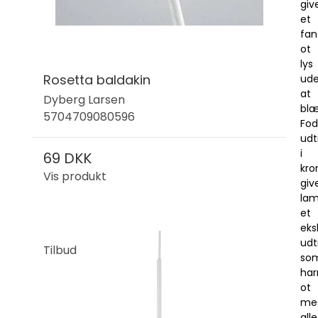
giv
et
fan
ot
lys
Rosetta baldakin
ud
at
Dyberg Larsen
blæ
5704709080596
Fod
udt
i
69 DKK
kr
Vis produkt
giv
la
et
eks
udt
Tilbud
so
ha
ot
me
alle