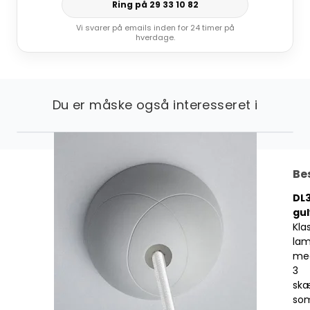
Ring på 29 33 10 82
Vi svarer på emails inden for 24 timer på
hverdage.
Du er måske også interesseret i
Be
DL3
gu
Kla
la
me
3
sk
so