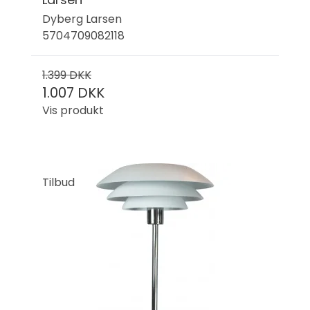
Dyberg Larsen
5704709082118
1.399 DKK
1.007 DKK
Vis produkt
Tilbud