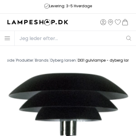
Levering: 3-5 Hverdage
Forside
/
Produkter
/
Brands
/
Dyberg larsen
/
Dl31 gulvlampe - dyberg larsen