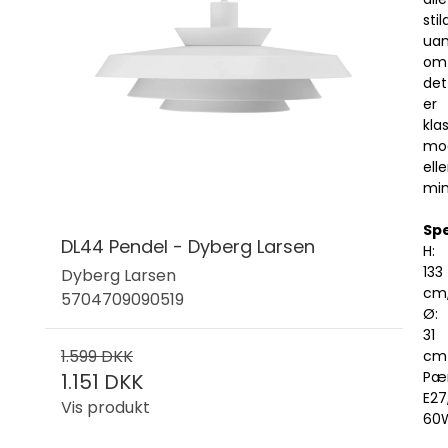
stil
uan
om
det
er
klas
mo
elle
min
Spe
DL44 Pendel - Dyberg Larsen
H:
133
Dyberg Larsen
cm
5704709090519
Ø:
31
1.599 DKK
cm
Pær
1.151 DKK
E27
Vis produkt
60