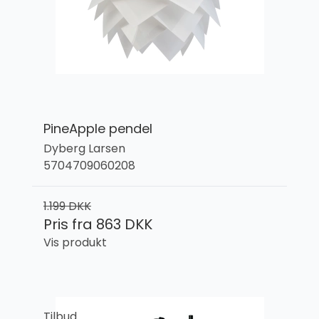
PineApple pendel
Dyberg Larsen
5704709060208
1.199 DKK
Pris fra
863 DKK
Vis produkt
Tilbud