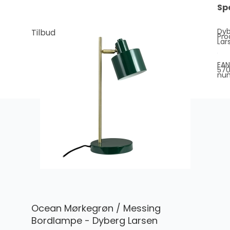
Sp
Dy
Tilbud
Pro
Lar
EAN
57
nu
Ocean Mørkegrøn / Messing
Bordlampe - Dyberg Larsen