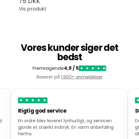
75 DKK
Vis produkt
Vores kunder siger det
bedst
Fremragende
4,9 / 5
★
★
★
★
★
Baseret på
1.900+ anmeldelser
★
★
★
★
★
Rigtig god service
S
gt
En ordre blev leveret lynhurtigt, og servicen
D
gjorde et stærkt indtryk. En varm anbefaling
g
herfra.
a