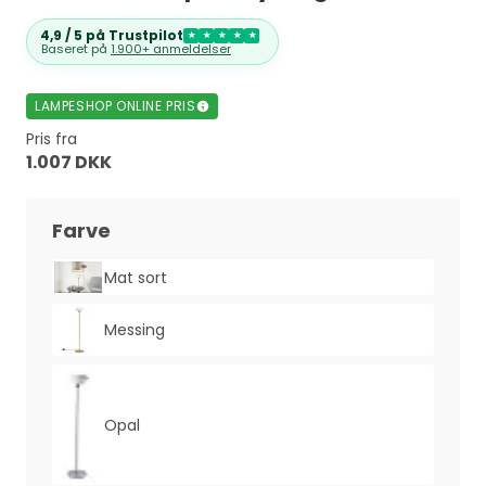
4,9 / 5 på Trustpilot
★
★
★
★
★
Baseret på
1.900+ anmeldelser
LAMPESHOP ONLINE PRIS
Pris fra
1.007 DKK
Farve
Mat sort
Messing
Opal