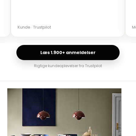
Kunde · Trustpilot
Ma
Læs 1.900+ anmeldelser
Rigtige kundeoplevelser fra Trustpilot