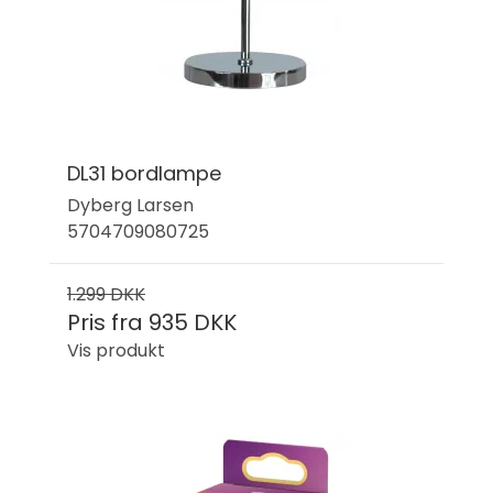
DL31 bordlampe
Dyberg Larsen
5704709080725
1.299 DKK
Pris fra
935 DKK
Vis produkt