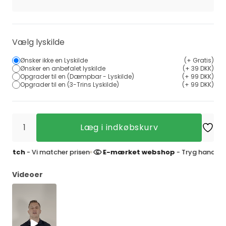
Vælg lyskilde
Ønsker ikke en Lyskilde
(+ Gratis)
Ønsker en anbefalet lyskilde
(+ 39 DKK)
Opgrader til en (Dæmpbar - Lyskilde)
(+ 99 DKK)
Opgrader til en (3-Trins Lyskilde)
(+ 99 DKK)
Læg i indkøbskurv
- Vi matcher prisen
E-mærket webshop
- Tryg handel og 4,9 stj
Videoer