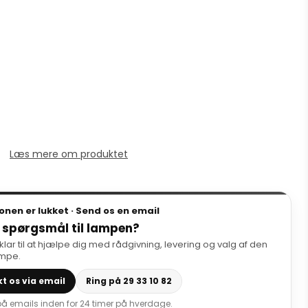
Læs mere om produktet
onen er lukket · Send os en email
 spørgsmål til lampen?
 klar til at hjælpe dig med rådgivning, levering og valg af den
ampe.
t os via email
Ring på 29 33 10 82
 på emails inden for 24 timer på hverdage.