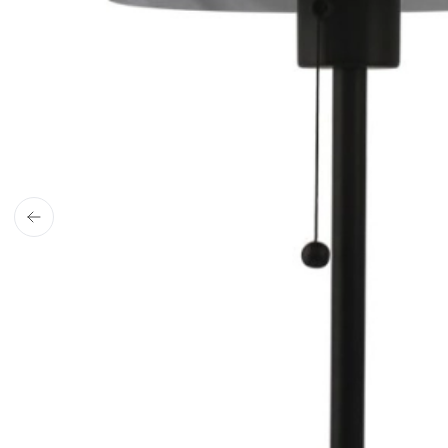
4,9 stjerner på Trustpilot
ud af 1900+ anmeldelser