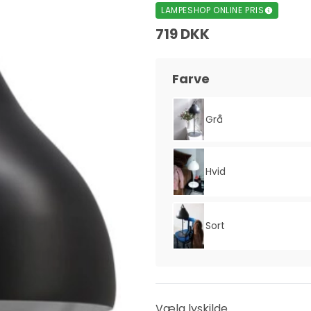
LAMPESHOP ONLINE PRIS
719 DKK
Farve
Grå
Hvid
Sort
Vælg lyskilde