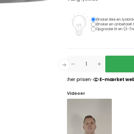
Ønsker ikke en lyskild
Ønsker en anbefalet l
Opgrader til en (3-Tri
Prismatch
- Vi matcher prisen
E-mærket websho
Videoer