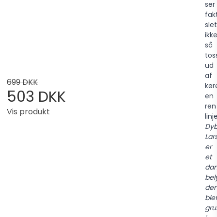
ser
fak
slet
ikk
så
tos
ud
af
699 DKK
kør
503 DKK
en
ren
Vis produkt
linje
Dyb
Lar
er
et
dan
bel
der
ble
gru