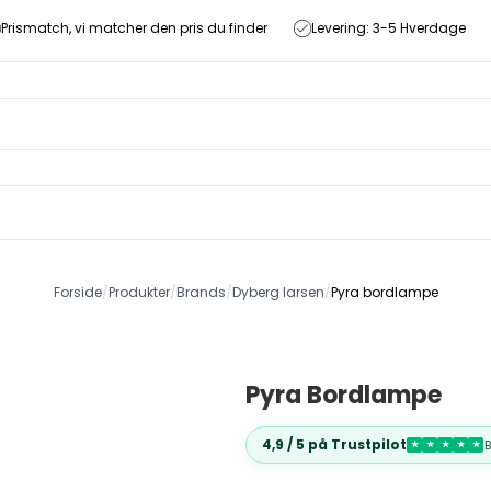
Prismatch, vi matcher den pris du finder
Levering: 3-5 Hverdage
Forside
/
Produkter
/
Brands
/
Dyberg larsen
/
Pyra bordlampe
Pyra Bordlampe
4,9 / 5 på Trustpilot
★
★
★
★
★