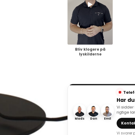
Bliv klogere på
lyskilderne
Telef
Har du
Vi sidder
rigtige l
Mads
Dan
Emil
Kontak
Vi svarer