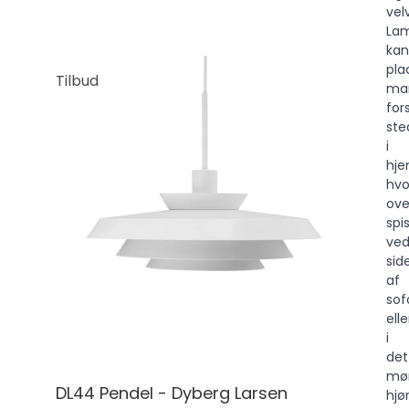
vel
La
kan
pla
Tilbud
ma
for
ste
i
hj
hvo
ove
spi
ve
sid
af
sof
elle
i
det
mø
DL44 Pendel - Dyberg Larsen
hjø