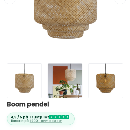
Boom pendel
4,9 / 5 på Trustpilot
★
★
★
★
★
Baseret på
1.900+ anmeldelser