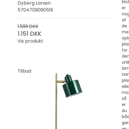
blo
Dyberg Larsen
er
5704709090519
nog
af
1.599 DKK
de
me
1.151 DKK
opl
Vis produkt
pla
for
de
uni
lam
Tilbud
Uan
pla
elle
mod
så
er
du
bå
gar
en