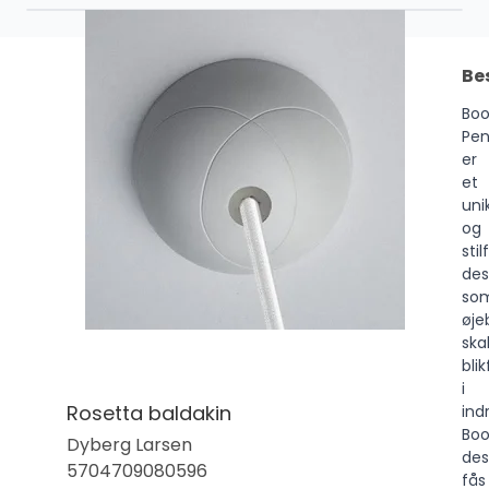
Be
Bo
Pen
er
et
uni
og
stil
des
so
øjeb
ska
bli
i
Rosetta baldakin
ind
Bo
Dyberg Larsen
des
5704709080596
fås