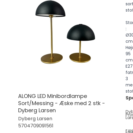
sor
sto
Sto
:
Ø3
cm
Høj
95
cm
E27
fat
3
me
sto
ALONG LED Minibordlampe
Sp
Sort/Messing - Æske med 2 stk -
Dyberg Larsen
Dy
Pro
Lar
Dyberg Larsen
5704709091561
EAN