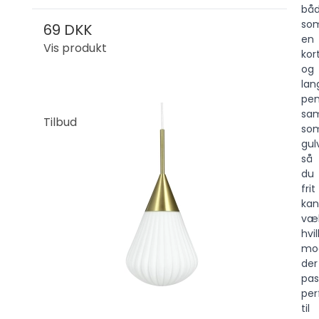
bå
so
69 DKK
en
Vis produkt
kor
og
lan
pen
sa
Tilbud
so
gul
så
du
frit
kan
væ
hvi
mod
der
pas
per
til