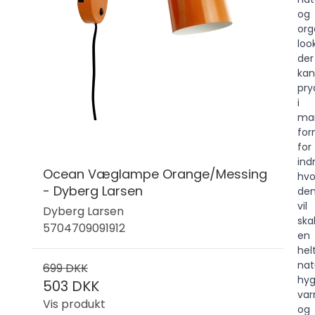
og
org
look
der
kan
pry
i
ma
for
for
ind
Ocean Væglampe Orange/Messing
hvo
- Dyberg Larsen
de
vil
Dyberg Larsen
ska
5704709091912
en
hel
nat
699 DKK
hyg
503 DKK
va
Vis produkt
og