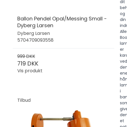
dit
be
og
Ballon Pendel Opal/Messing Small -
din
Dyberg Larsen
ind
Alle
Dyberg Larsen
Bo
5704709093558
lam
er
kar
999 DKK
ve
719 DKK
de
Vis produkt
ene
hån
la
i
ba
Tilbud
so
giv
de
et
nat