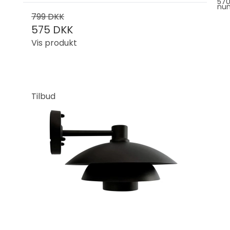
57
nu
799 DKK
575 DKK
Vis produkt
Tilbud