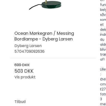
fun
bel
såv
so
et
dek
Ocean Mørkegrøn / Messing
ind
Bordlampe - Dyberg Larsen
du
ald
Dyberg Larsen
bliv
5704709092636
træ
af!
699 DKK
Lille
503 DKK
:
Vis produkt
Ø4
cm
E27
fat
3
Tilbud
me