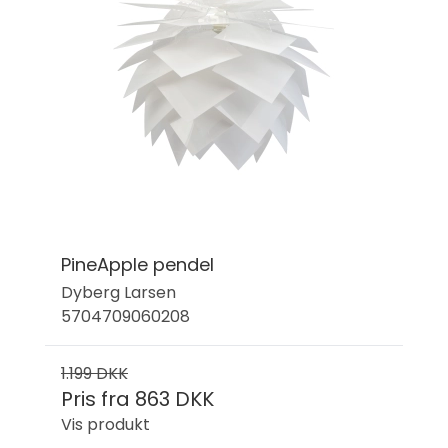
PineApple pendel
Dyberg Larsen
5704709060208
1.199 DKK
Pris fra
863 DKK
Vis produkt