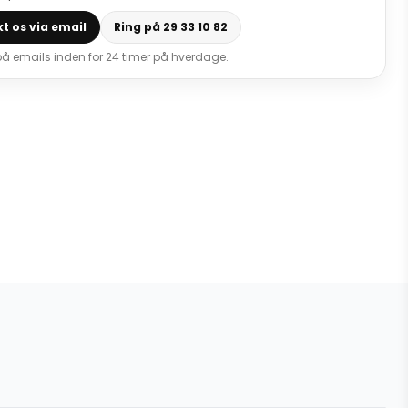
t os via email
Ring på 29 33 10 82
 på emails inden for 24 timer på hverdage.