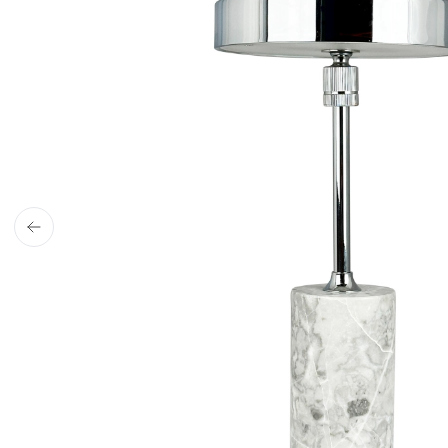
4,9 stjerner på Tru