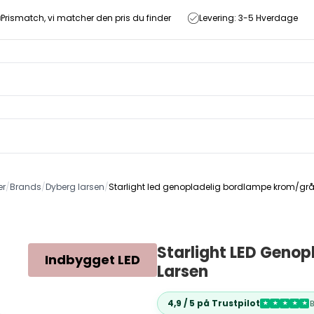
Prismatch, vi matcher den pris du finder
Levering: 3-5 Hverdage
er
/
Brands
/
Dyberg larsen
/
Starlight led genopladelig bordlampe krom/grå
Starlight LED Geno
Indbygget LED
Larsen
4,9 / 5 på Trustpilot
★
★
★
★
★