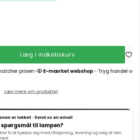
Læg i indkøbskurv
er prisen
E-mærket webshop
- Tryg handel og 4,9 stj
Læs mere om produktet
onen er lukket · Send os en email
 spørgsmål til lampen?
 klar til at hjælpe dig med rådgivning, levering og valg af den
ampe.