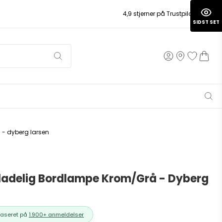
4,9 stjerner på Trustpilot
SIDST SET
 - dyberg larsen
pladelig Bordlampe Krom/Grå - Dyberg
Baseret på
1.900+ anmeldelser