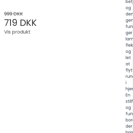
bet
og
999 DKK
de
719 DKK
gen
fun
Vis produkt
gør
la
flek
og
let
at
fly
run
i
hj
En
stil
og
fun
bor
der
bri