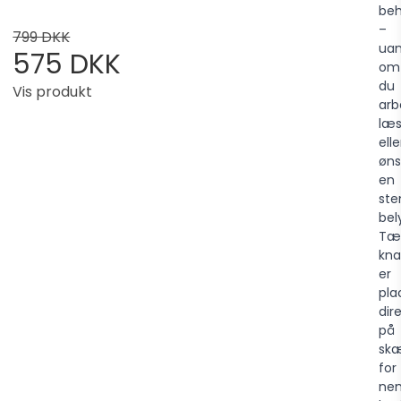
be
–
799 DKK
uan
575 DKK
om
du
Vis produkt
arb
læs
elle
øns
en
ste
bel
Tæ
kn
er
pla
dir
på
sk
for
ne