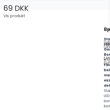
69 DKK
Vis produkt
Be
Sp
Sta
Dy
LE
Pro
Lar
Ge
Bo
EAN
–
57
nu
Fle
bel
me
eks
det
Sta
LED
bo
kom