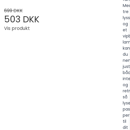
Me
699 DKK
tre
503 DKK
lys
og
Vis produkt
et
vip
la
kan
du
ne
jus
bå
int
og
ret
så
lys
pas
per
til
dit