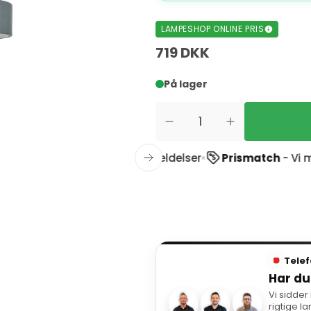
LAMPESHOP ONLINE PRIS
719 DKK
På lager
stpilot
ud af 1900+ anmeldelser
Prismatch
- Vi match
Telef
Har du
Vi sidder
rigtige l