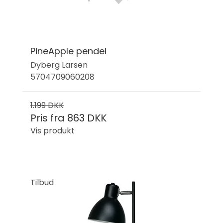
PineApple pendel
Dyberg Larsen
5704709060208
1.199 DKK
Pris fra
863 DKK
Vis produkt
Tilbud