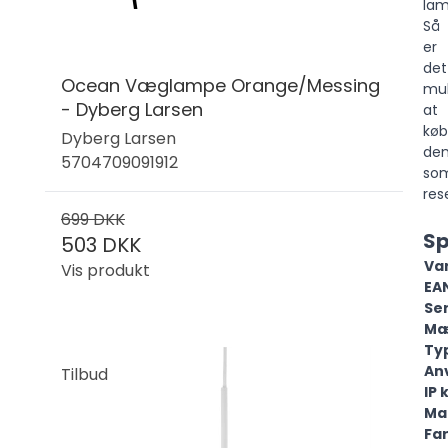
lam
Så
er
det
Ocean Væglampe Orange/Messing
mul
- Dyberg Larsen
at
kø
Dyberg Larsen
de
5704709091912
so
res
699 DKK
Sp
503 DKK
Va
Vis produkt
EA
Ser
Mæ
Ty
An
Tilbud
IP 
Ma
Fa