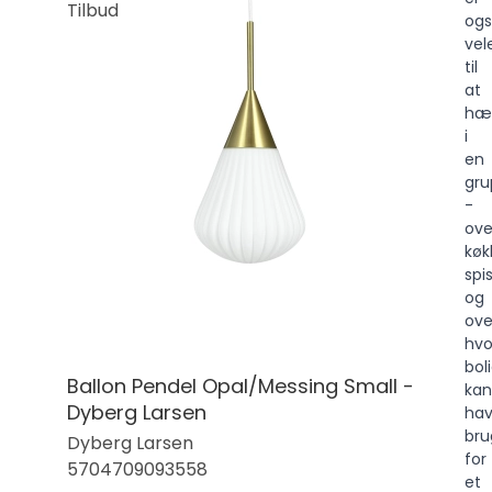
Tilbud
og
vel
til
at
hæ
i
en
gru
-
ove
køk
spi
og
ove
hvo
bol
Ballon Pendel Opal/Messing Small -
kan
Dyberg Larsen
ha
bru
Dyberg Larsen
for
5704709093558
et