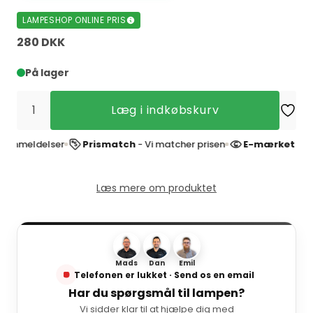
LAMPESHOP ONLINE PRIS
280 DKK
På lager
Læg i indkøbskurv
eldelser
Prismatch
- Vi matcher prisen
E-mærket websho
Læs mere om produktet
Mads
Dan
Emil
Telefonen er lukket · Send os en email
Har du spørgsmål til lampen?
Vi sidder klar til at hjælpe dig med