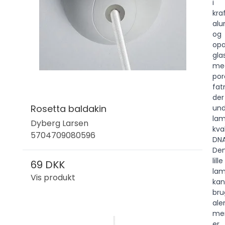
i
kra
alu
og
opa
gla
me
po
fat
der
Rosetta baldakin
und
la
Dyberg Larsen
kva
5704709080596
DNA
De
lille
69 DKK
la
Vis produkt
kan
bru
ale
me
er