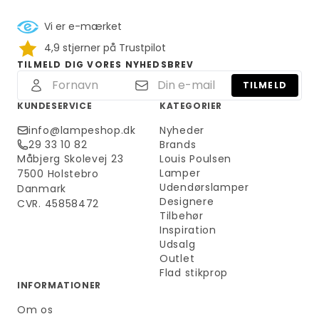
Vi er e-mærket
4,9 stjerner på Trustpilot
TILMELD DIG VORES NYHEDSBREV
TILMELD
KUNDESERVICE
KATEGORIER
info@lampeshop.dk
Nyheder
29 33 10 82
Brands
Måbjerg Skolevej 23
Louis Poulsen
Lamper
7500 Holstebro
Udendørslamper
Danmark
Designere
CVR. 45858472
Tilbehør
Inspiration
Udsalg
Outlet
Flad stikprop
INFORMATIONER
Om os