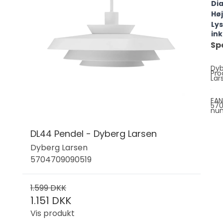
Di
Hø
Lys
in
Sp
Dy
Pro
Lar
EAN
570
nu
DL44 Pendel - Dyberg Larsen
Dyberg Larsen
5704709090519
1.599 DKK
1.151 DKK
Vis produkt