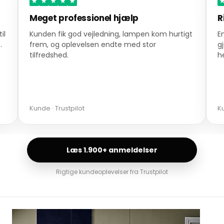
★
★
★
★
★
Meget professionel hjælp
R
il
Kunden fik god vejledning, lampen kom hurtigt
E
.
frem, og oplevelsen endte med stor
g
tilfredshed.
h
Kunde · Trustpilot
Ku
Læs 1.900+ anmeldelser
Rigtige kundeoplevelser fra Trustpilot