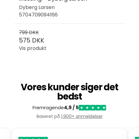
Dyberg Larsen
5704709094166
799 DKK
575 DKK
Vis produkt
Vores kunder siger det
bedst
Fremragende
4,9 / 5
★
★
★
★
★
Baseret på
1.900+ anmeldelser