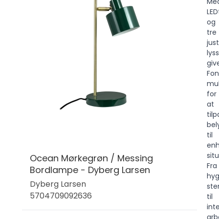
Me
LED
og
tre
jus
lys
giv
Fon
mul
for
at
til
bel
til
enh
sit
Ocean Mørkegrøn / Messing
Fra
Bordlampe - Dyberg Larsen
hyg
Dyberg Larsen
ste
5704709092636
til
int
arb