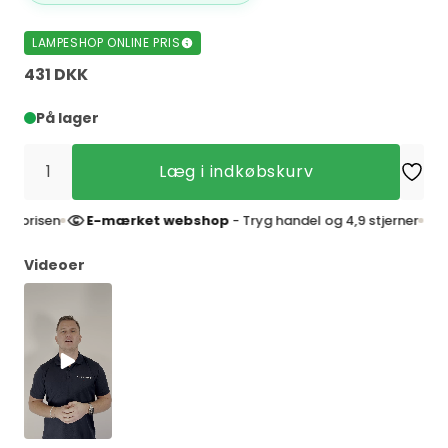
LAMPESHOP ONLINE PRIS
431 DKK
På lager
Læg i indkøbskurv
isen
E-mærket webshop
- Tryg handel og 4,9 stjerner
4,
Videoer