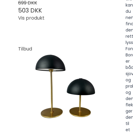
699 DKK
kan
503 DKK
du
Vis produkt
ne
fin
de
ret
lys
Tilbud
Fon
Bo
er
bå
sjo
og
prak
og
de
flek
gør
de
til
et