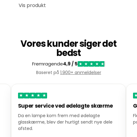
Vis produkt
Vores kunder siger det
bedst
Fremragende
4,9 / 5
★
★
★
★
★
Baseret på
1.900+ anmeldelser
★
★
★
★
★
Super service ved ødelagte skærme
G
Da en lampe kom frem med ødelagte
F
glasskærme, blev der hurtigt sendt nye dele
p
afsted.