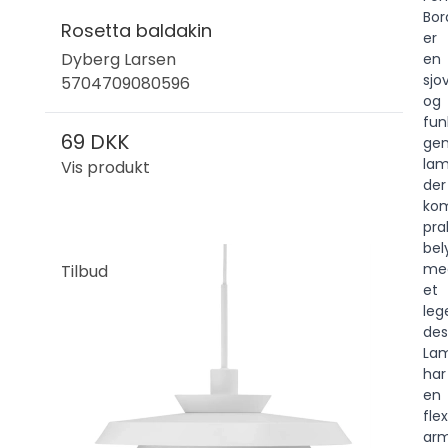
Bo
Rosetta baldakin
er
Dyberg Larsen
en
sjo
5704709080596
og
fun
69 DKK
gen
lam
Vis produkt
der
kom
pra
bel
me
Tilbud
et
leg
des
La
har
en
flex
arm