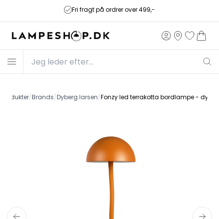
Fri fragt på ordrer over 499,-
/
Produkter
/
Brands
/
Dyberg larsen
/
Fonzy led terrakotta bordlampe - dyber