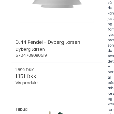
så
du
kan
jus
og
fo
lys
præ
DL44 Pendel - Dyberg Larsen
so
Dyberg Larsen
du
5704709090519
øns
det
–
1.599 DKK
per
1.151 DKK
til
Vis produkt
bå
arb
læs
og
kre
Tilbud
rum