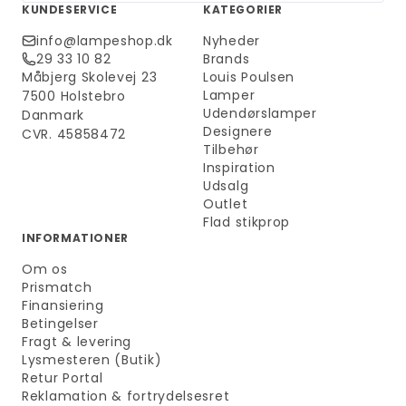
KUNDESERVICE
KATEGORIER
info@lampeshop.dk
Nyheder
29 33 10 82
Brands
Måbjerg Skolevej 23
Louis Poulsen
Lamper
7500 Holstebro
Udendørslamper
Danmark
Designere
CVR. 45858472
Tilbehør
Inspiration
Udsalg
Outlet
Flad stikprop
INFORMATIONER
Om os
Prismatch
Finansiering
Betingelser
Fragt & levering
Lysmesteren (Butik)
Retur Portal
Reklamation & fortrydelsesret