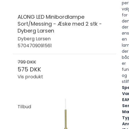
per
val
for
ALONG LED Minibordlampe
de
Sort/Messing - Æske med 2 stk -
der
Dyberg Larsen
øns
Dyberg Larsen
en
5704709091561
lam
der
bå
799 DKK
er
575 DKK
fun
og
Vis produkt
stil
Spe
Va
EA
Ser
Tilbud
Mæ
Ty
An