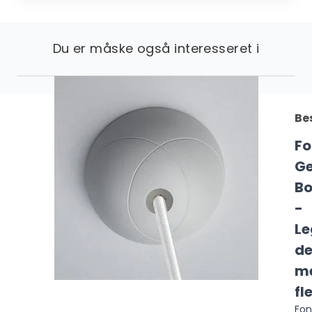
Du er måske også interesseret i
Be
Fo
Ge
B
-
Le
de
m
fl
Fon