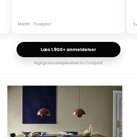
Martin · Trustpilot
Sv
Læs 1.900+ anmeldelser
Rigtige kundeoplevelser fra Trustpilot