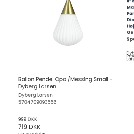
IP 
Ma
Fa
Di
Hø
Ge
Sp
Dy
Pro
Lar
Ballon Pendel Opal/Messing Small -
Dyberg Larsen
Dyberg Larsen
5704709093558
999 DKK
719 DKK