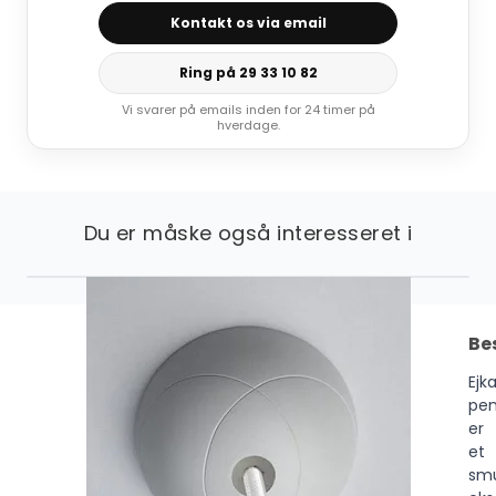
Kontakt os via email
Ring på 29 33 10 82
Vi svarer på emails inden for 24 timer på
hverdage.
Du er måske også interesseret i
Be
Ejk
pen
er
et
sm