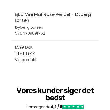
Ejka Mini Mat Rose Pendel - Dyberg
Larsen
Dyberg Larsen
5704709091752
1.599 DKK
1.151 DKK
Vis produkt
Vores kunder siger det
bedst
Fremragende
4,9 / 5
★
★
★
★
★