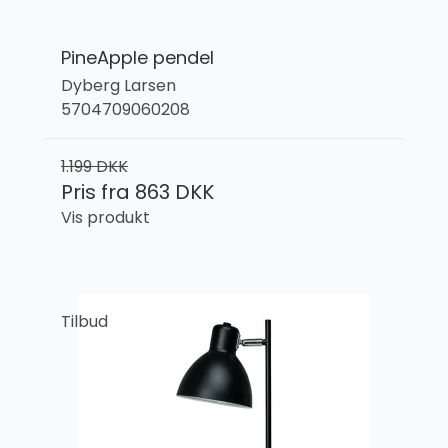
PineApple pendel
Dyberg Larsen
5704709060208
1.199 DKK
Pris fra
863 DKK
Vis produkt
Tilbud