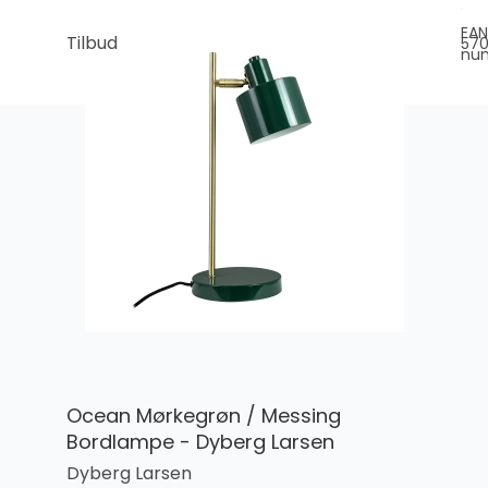
EAN
Tilbud
57
nu
Ocean Mørkegrøn / Messing
Bordlampe - Dyberg Larsen
Dyberg Larsen