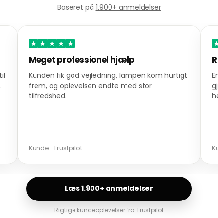
Baseret på
1.900+ anmeldelser
★
★
★
★
★
Rigtig god service
S
gt
En ordre blev leveret lynhurtigt, og servicen
D
gjorde et stærkt indtryk. En varm anbefaling
g
herfra.
a
Kunde · Trustpilot
Ma
Læs 1.900+ anmeldelser
Rigtige kundeoplevelser fra Trustpilot