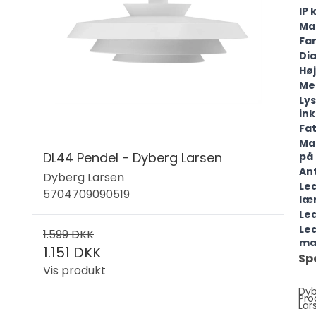
IP 
Ma
Fa
Di
Hø
Me
Lys
in
Fa
Ma
DL44 Pendel - Dyberg Larsen
på 
Ant
Dyberg Larsen
Le
5704709090519
læ
Le
Le
1.599 DKK
ma
1.151 DKK
Sp
Vis produkt
Dy
Pro
Lar