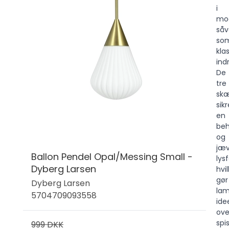
i
mo
såv
so
kla
ind
De
tre
sk
sikr
en
beh
og
jæ
Ballon Pendel Opal/Messing Small -
lys
Dyberg Larsen
hvi
gør
Dyberg Larsen
la
5704709093558
ide
ove
spi
999 DKK