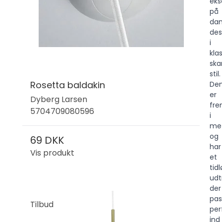
ek
på
dan
des
i
klas
ska
stil.
Rosetta baldakin
De
er
Dyberg Larsen
fre
5704709080596
i
me
og
69 DKK
har
Vis produkt
et
tidl
udt
der
pas
Tilbud
per
ind