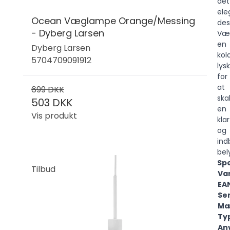
det
ele
Ocean Væglampe Orange/Messing
des
- Dyberg Larsen
Væ
en
Dyberg Larsen
kol
5704709091912
lysk
for
at
699 DKK
ska
503 DKK
en
Vis produkt
klar
og
ind
bel
Spe
Tilbud
Va
EA
Ser
Mæ
Ty
An