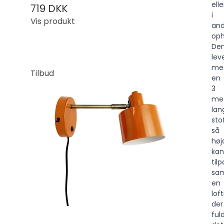
elle
719 DKK
i
Vis produkt
and
oph
De
lev
me
Tilbud
en
3
me
lan
sto
så
høj
kan
til
sa
en
lof
der
ful