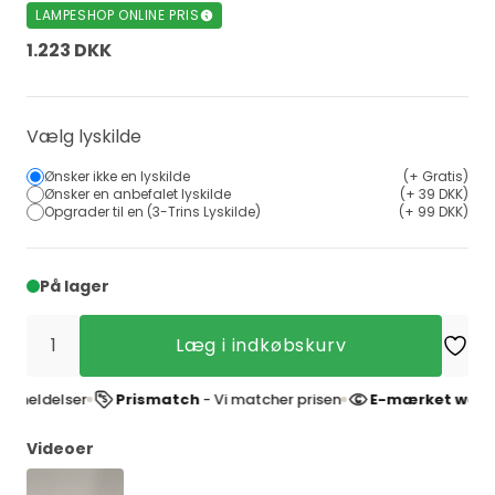
LAMPESHOP ONLINE PRIS
1.223 DKK
Vælg lyskilde
Ønsker ikke en lyskilde
(+ Gratis)
Ønsker en anbefalet lyskilde
(+ 39 DKK)
Opgrader til en (3-Trins Lyskilde)
(+ 99 DKK)
På lager
Læg i indkøbskurv
elser
Prismatch
- Vi matcher prisen
E-mærket webshop
- 
Videoer