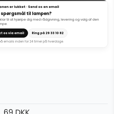
onen er lukket · Send os en email
 spørgsmål til lampen?
 klar til at hjælpe dig med rådgivning, levering og valg af den
ampe.
t os via email
Ring på 29 33 10 82
 på emails inden for 24 timer på hverdage.
69 DKK