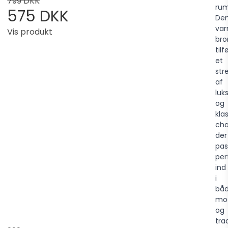
799 DKK
ru
575 DKK
De
va
Vis produkt
bro
tilf
et
stre
af
luk
og
klas
ch
der
pas
per
ind
i
bå
mo
og
tra