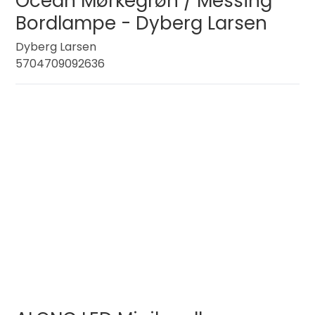
Ocean Mørkegrøn / Messing
Bordlampe - Dyberg Larsen
Dyberg Larsen
5704709092636