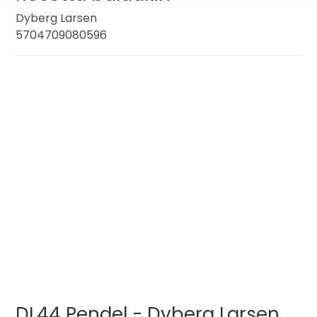
Dyberg Larsen
5704709080596
DL44 Pendel - Dyberg Larsen