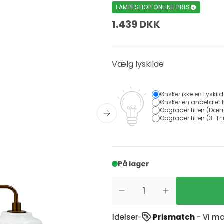
LAMPESHOP ONLINE PRIS
1.439 DKK
Vælg lyskilde
Ønsker ikke en Lyskil
Ønsker en anbefalet l
Opgrader til en (Dæm
Opgrader til en (3-Tri
På lager
pilot
ud af 1900+ anmeldelser
Prismatch
- Vi matcher