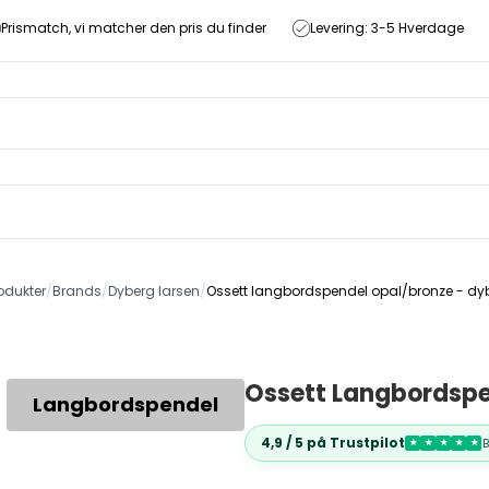
Prismatch, vi matcher den pris du finder
Levering: 3-5 Hverdage
odukter
/
Brands
/
Dyberg larsen
/
Ossett langbordspendel opal/bronze - dyb
Ossett Langbordspe
Langbordspendel
4,9 / 5 på Trustpilot
★
★
★
★
★