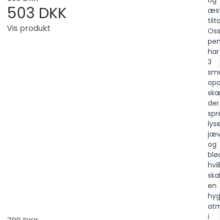
503 DKK
æst
til
Vis produkt
Oss
pen
har
3
sm
opa
sk
der
spr
lys
jæ
og
blø
hvi
ska
en
hyg
at
i