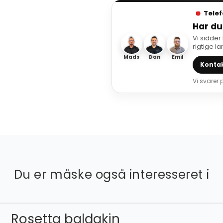
Telef
Har du
Vi sidder
rigtige l
Mads
Dan
Emil
Kontak
Vi svarer
Du er måske også interesseret i
Rosetta baldakin