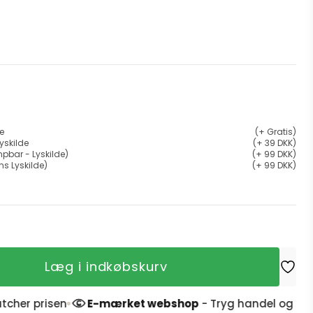
de
(+ Gratis)
yskilde
(+ 39 DKK)
pbar - Lyskilde)
(+ 99 DKK)
ns Lyskilde)
(+ 99 DKK)
Læg i indkøbskurv
 prisen
E-mærket webshop
- Tryg handel og 4,9 stjer