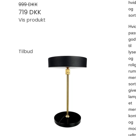
hvi
999 DKK
og
719 DKK
sort
Vis produkt
Hvi
pas
god
til
Tilbud
lyse
og
roli
rum
me
sort
give
lam
et
mer
kont
og
mod
udtr