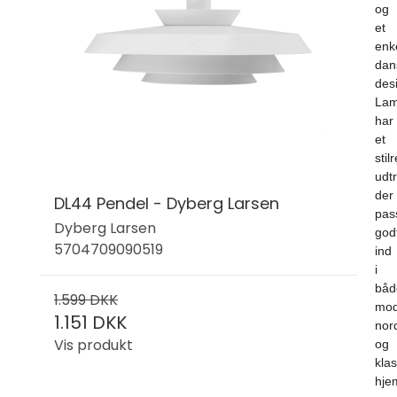
og
et
enk
dan
des
La
har
et
stil
udtr
der
DL44 Pendel - Dyberg Larsen
pas
Dyberg Larsen
god
5704709090519
ind
i
båd
1.599 DKK
mod
1.151 DKK
nor
Vis produkt
og
kla
hje