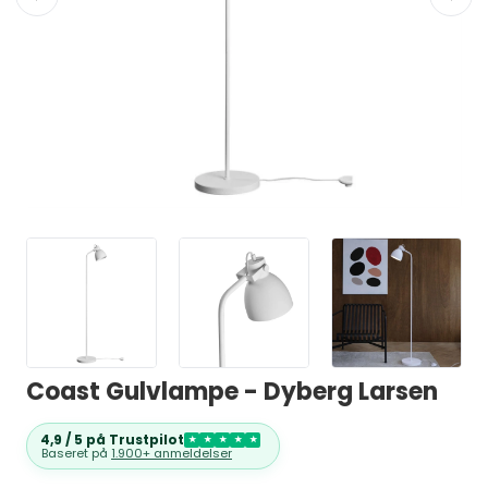
Coast Gulvlampe - Dyberg Larsen
4,9 / 5 på Trustpilot
★
★
★
★
★
Baseret på
1.900+ anmeldelser