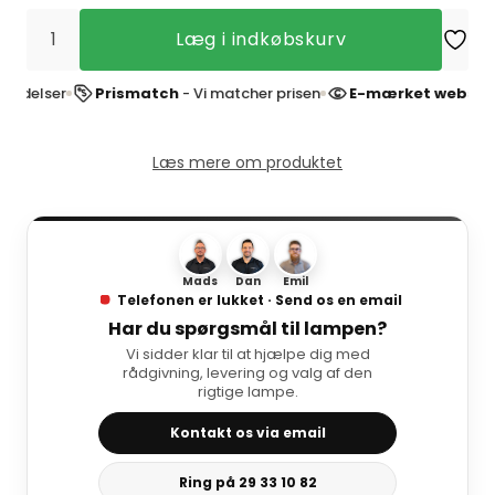
Læg i indkøbskurv
ser
Prismatch
- Vi matcher prisen
E-mærket webshop
- Try
Læs mere om produktet
Mads
Dan
Emil
Telefonen er lukket · Send os en email
Har du spørgsmål til lampen?
Vi sidder klar til at hjælpe dig med
rådgivning, levering og valg af den
rigtige lampe.
Kontakt os via email
Ring på 29 33 10 82