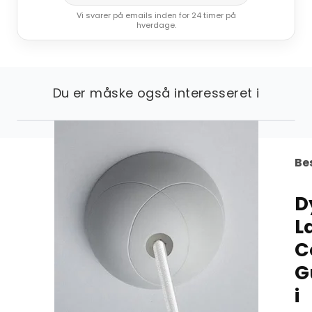
Vi svarer på emails inden for 24 timer på
hverdage.
Du er måske også interesseret i
Be
D
L
C
G
i