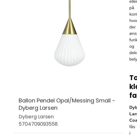
elle
på
kont
hvo
der
øns
funk
og
dek
bel
T
kl
fa
Ballon Pendel Opal/Messing Small -
Dyberg Larsen
Dyb
Lar
Dyberg Larsen
Coa
5704709093558
fås
i