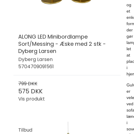
og
et
enk
for
der
ALONG LED Minibordlampe
gør
Sort/Messing - Æske med 2 stk -
lam
let
Dyberg Larsen
at
Dyberg Larsen
pla
5704709091561
i
hje
799 DKK
Gul
575 DKK
er
vel
Vis produkt
ved
sof
læn
i
Tilbud
sov