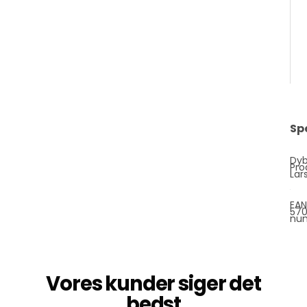
C
G
e
hø
Sp
Dy
Pro
Lar
EAN
57
nu
Vores kunder siger det
bedst