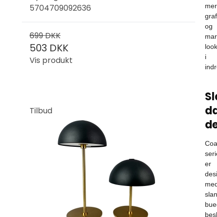
mer
5704709092636
graf
og
699 DKK
mar
503 DKK
loo
i
Vis produkt
ind
Sl
d
Tilbud
de
Coa
ser
er
des
me
sla
bue
bes