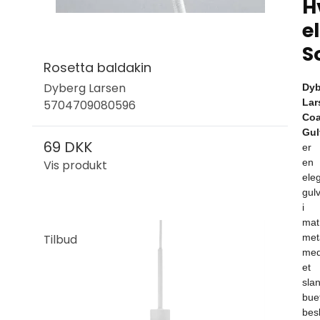
H
el
S
Rosetta baldakin
Dyberg Larsen
Dyb
Lar
5704709080596
Coa
Gul
69 DKK
er
en
Vis produkt
ele
gul
i
mat
Tilbud
met
me
et
slan
bue
bes