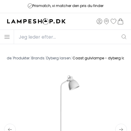
Prismatch, vi matcher den pris du finder
Forside
/
Produkter
/
Brands
/
Dyberg larsen
/
Coast gulvlampe - dyberg larse