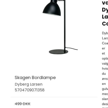
v
D
La
C
Dyb
Lar
Coa
er
et
opl
valg
hvis
du
Skagen Bordlampe
øns
Dyberg Larsen
en
gul
5704709071358
me
slan
499 DKK
des