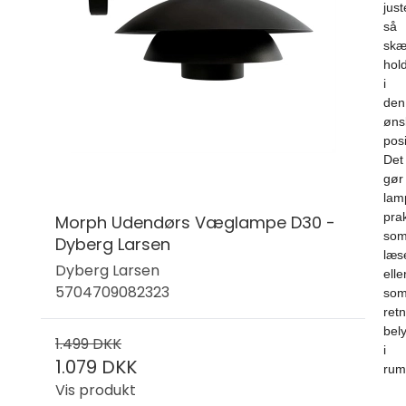
just
så
sk
hol
i
den
øns
posi
Det
gør
lam
prak
Morph Udendørs Væglampe D30 -
so
Dyberg Larsen
læs
Dyberg Larsen
elle
5704709082323
so
ret
bel
1.499 DKK
i
1.079 DKK
rum
Vis produkt