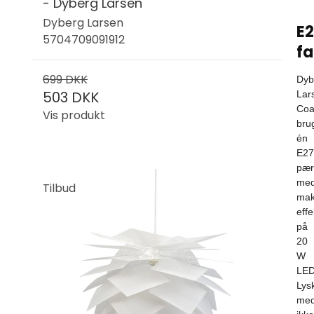
- Dyberg Larsen
Dyberg Larsen
E
5704709091912
fa
699 DKK
Dyb
503 DKK
Lar
Coa
Vis produkt
bru
én
E27
pær
me
Tilbud
mak
effe
på
20
W
LED
Lysk
med