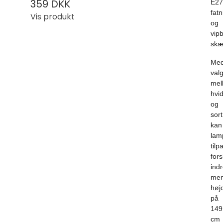
359 DKK
E27
fatn
Vis produkt
og
vip
skæ
Me
val
mel
hvi
og
sort
kan
lam
tilp
fors
indr
me
høj
på
149
cm