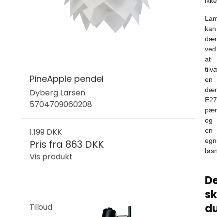
ikke
La
kan
dæ
ved
at
tilv
PineApple pendel
en
dæ
Dyberg Larsen
E27
5704709060208
pær
og
1.199 DKK
en
egn
Pris fra
863 DKK
løsn
Vis produkt
De
sk
d
Tilbud