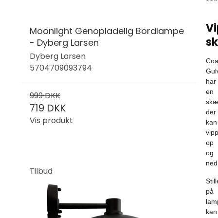
V
Moonlight Genopladelig Bordlampe
s
- Dyberg Larsen
Dyberg Larsen
Coa
5704709093794
Gul
har
en
999 DKK
skæ
719 DKK
der
Vis produkt
kan
vip
op
og
ned
Tilbud
Stil
på
lam
kan