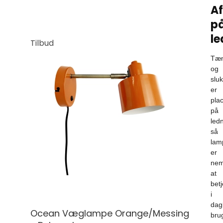
Af
p
le
Tilbud
Tæ
og
sluk
er
pla
på
led
så
lam
er
ne
at
bet
i
dag
Ocean Væglampe Orange/Messing
bru