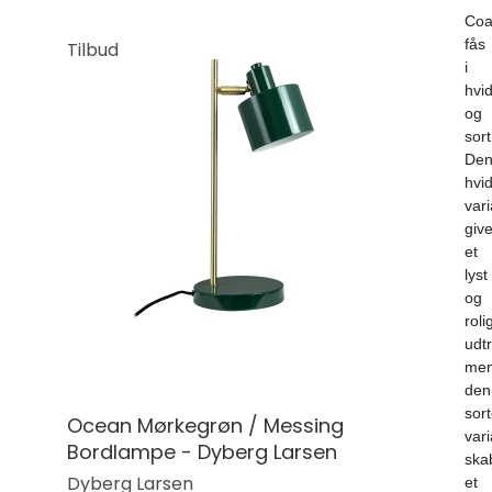
Coa
fås
Tilbud
i
hvi
og
sort
De
hvi
vari
give
et
lyst
og
roli
udtr
me
den
sor
Ocean Mørkegrøn / Messing
vari
Bordlampe - Dyberg Larsen
ska
Dyberg Larsen
et