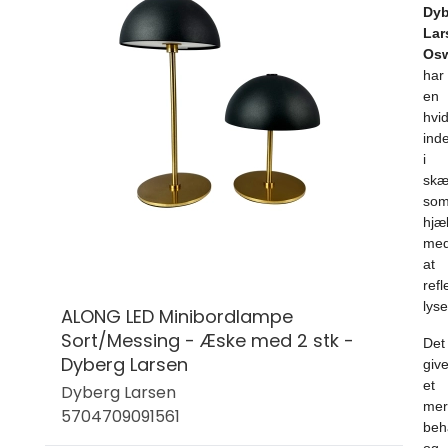
Dyb
Lar
Os
har
en
hvi
ind
i
skæ
so
hjæ
me
at
refl
lyse
ALONG LED Minibordlampe
Sort/Messing - Æske med 2 stk -
Det
Dyberg Larsen
give
et
Dyberg Larsen
mer
5704709091561
beh