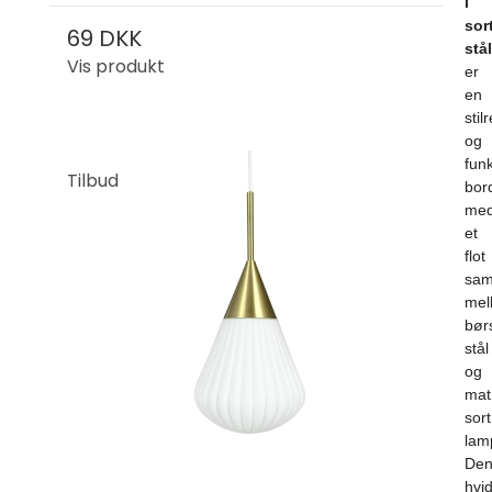
i
sor
69 DKK
stål
Vis produkt
er
en
stil
og
funk
Tilbud
bor
me
et
flot
sam
mel
bør
stål
og
mat
sort
lam
De
hvi