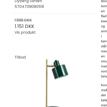
Dyberg Larsen
Bor
5704709090519
kom
en
flad
1.599 DKK
bas
1.151 DKK
og
arm
Vis produkt
i
bør
stål
me
en
Tilbud
sm
mat
sort
lam
Kon
mel
det
køl
met