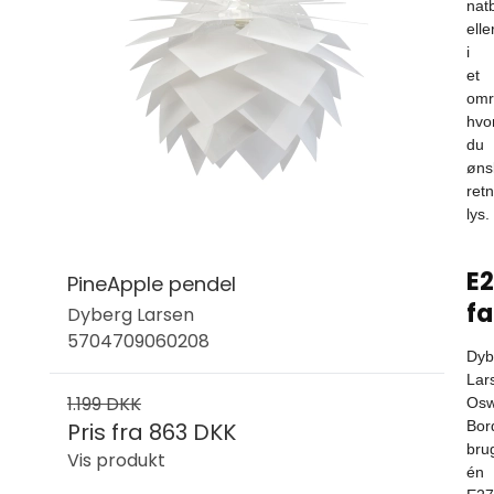
nat
elle
i
et
omr
hvo
du
øns
ret
lys.
E
PineApple pendel
fa
Dyberg Larsen
5704709060208
Dyb
Lar
1.199 DKK
Osw
Pris fra
863 DKK
Bor
bru
Vis produkt
én