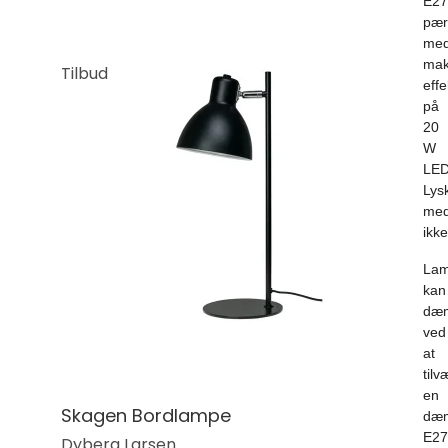
E27
pær
me
mak
Tilbud
effe
på
20
W
LED
Lysk
med
ikke
La
kan
dæ
ved
at
tilv
en
Skagen Bordlampe
dæ
E27
Dyberg Larsen