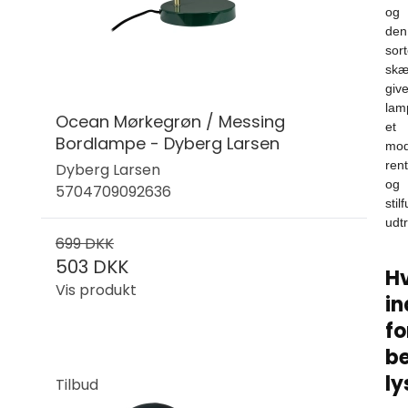
og
den
sor
sk
give
lam
Ocean Mørkegrøn / Messing
et
Bordlampe - Dyberg Larsen
mod
rent
Dyberg Larsen
og
5704709092636
stilf
udtr
699 DKK
503 DKK
H
Vis produkt
in
fo
b
ly
Tilbud