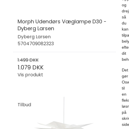
og
drej
så
Morph Udendørs Væglampe D30 -
du
Dyberg Larsen
kan
tilp
Dyberg Larsen
bel
5704709082323
efte
dit
1.499 DKK
beh
1.079 DKK
Det
Vis produkt
gør
Osw
til
en
flek
Tilbud
løs
på
skr
sid