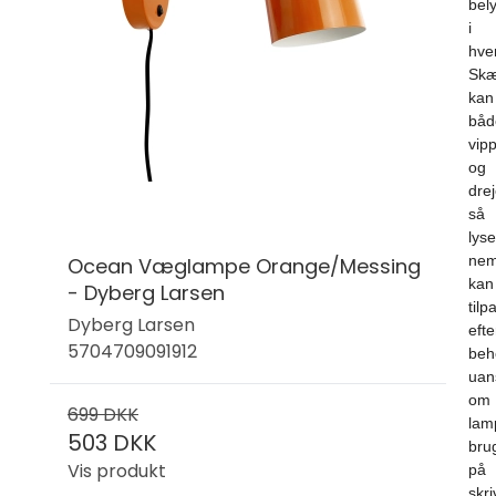
bel
i
hve
Sk
kan
båd
vip
og
drej
så
lyse
nem
Ocean Væglampe Orange/Messing
kan
- Dyberg Larsen
tilp
Dyberg Larsen
efte
5704709091912
beh
uan
om
699 DKK
lam
503 DKK
bru
Vis produkt
på
skr