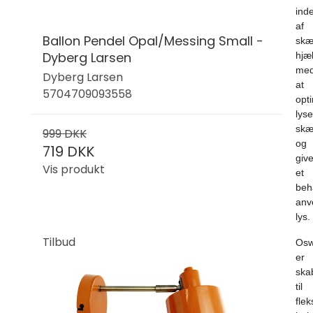
ind
af
Ballon Pendel Opal/Messing Small -
sk
Dyberg Larsen
hjæ
me
Dyberg Larsen
at
5704709093558
opt
lyse
skæ
999 DKK
og
719 DKK
give
Vis produkt
et
beh
anv
lys.
Tilbud
Osw
er
ska
til
flek