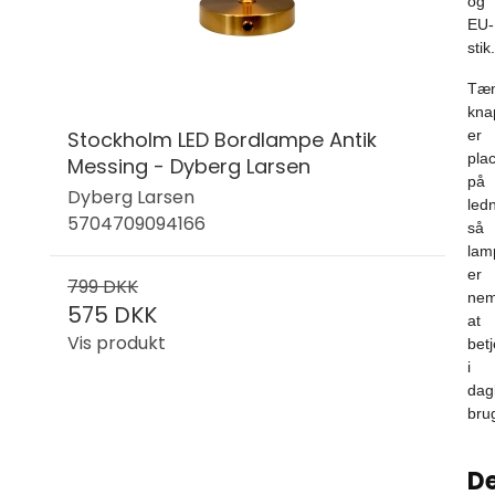
og
EU-
stik.
Tæn
kna
Stockholm LED Bordlampe Antik
er
pla
Messing - Dyberg Larsen
på
Dyberg Larsen
led
5704709094166
så
lam
er
799 DKK
ne
575 DKK
at
Vis produkt
bet
i
dag
bru
De