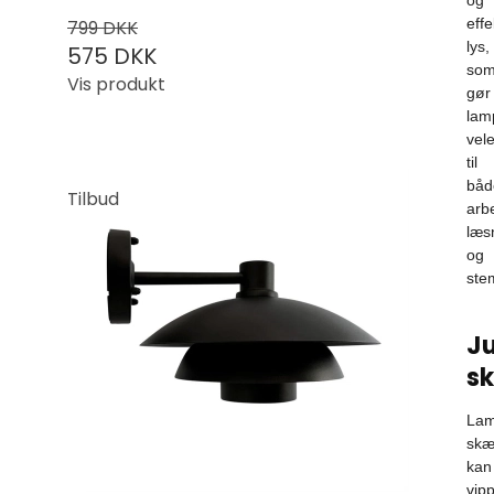
og
effe
799 DKK
lys,
575 DKK
so
Vis produkt
gør
lam
vel
til
båd
Tilbud
arb
læs
og
ste
Ju
s
La
sk
kan
vip