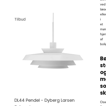
ved
læs
elle
Tilbud
i
et
mør
hjø
af
boli
Bø
st
o
m
so
s
DL44 Pendel - Dyberg Larsen
Osw