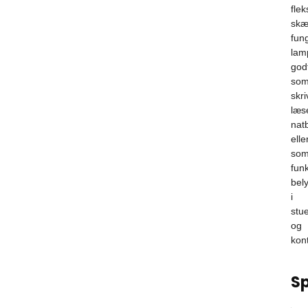
flek
sk
fun
lam
god
so
skr
læs
nat
elle
so
funk
bel
i
stu
og
kont
Sp