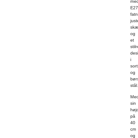
me
E27
fatn
just
sk
og
et
stil
des
i
sort
og
bør
stål
Me
sin
høj
på
40
cm
og