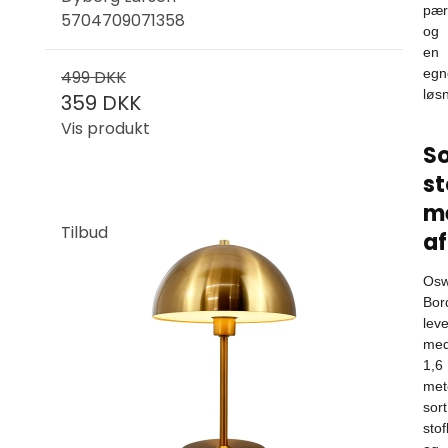
pær
5704709071358
og
en
egn
499 DKK
løsn
359 DKK
Vis produkt
So
st
m
Tilbud
af
Osw
Bor
lev
me
1,6
met
sort
sto