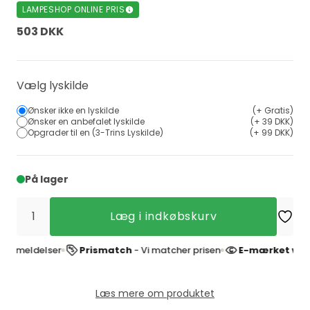
LAMPESHOP ONLINE PRIS
503 DKK
Vælg lyskilde
Ønsker ikke en lyskilde
(+ Gratis)
Ønsker en anbefalet lyskilde
(+ 39 DKK)
Opgrader til en (3-Trins Lyskilde)
(+ 99 DKK)
På lager
Læg i indkøbskurv
delser
Prismatch
- Vi matcher prisen
E-mærket webshop
-
Læs mere om produktet