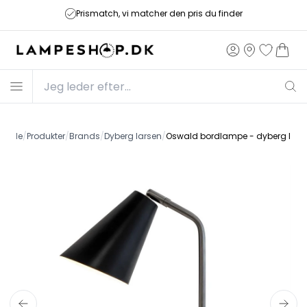
Prismatch, vi matcher den pris du finder
orside
/
Produkter
/
Brands
/
Dyberg larsen
/
Oswald bordlampe - dyberg lars