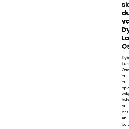
sk
d
v
D
La
O
Dyb
Lar
Osw
er
et
opl
valg
hvis
du
øns
en
bor