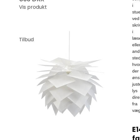
i
Vis produkt
stu
ved
skr
i
læs
Tilbud
elle
and
sted
hvo
der
øns
just
lys
dire
fra
væg
E1
fa