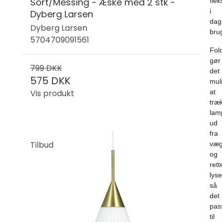
Sort/Messing - Æske med 2 stk -
flek
i
Dyberg Larsen
dag
Dyberg Larsen
bru
5704709091561
Fol
gør
799 DKK
det
575 DKK
mul
Vis produkt
at
træ
lam
ud
fra
Tilbud
væ
og
rett
lyse
så
det
pas
til