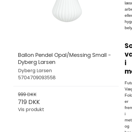
læs
arb
elle
hyg
bel
So
v
Ballon Pendel Opal/Messing Small -
Dyberg Larsen
i
m
Dyberg Larsen
5704709093558
Fut
Væ
999 DKK
Fol
719 DKK
er
frem
Vis produkt
i
met
og