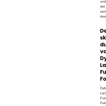
und
det
sam
des
De
sk
d
v
D
La
Fu
F
Dyb
Lar
Fut
Fol