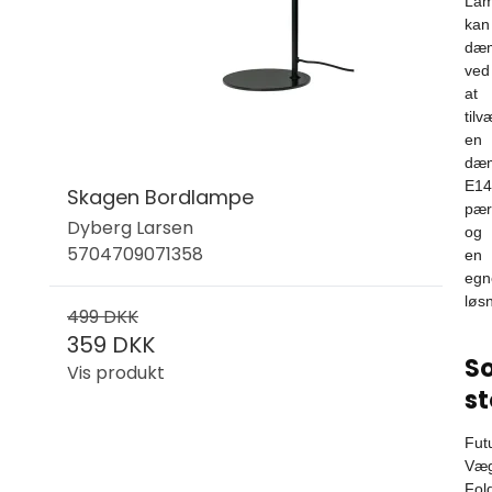
La
kan
dæ
ved
at
tilv
en
dæ
E14
Skagen Bordlampe
pær
Dyberg Larsen
og
5704709071358
en
egn
løsn
499 DKK
359 DKK
So
Vis produkt
st
Fut
Væ
Fol