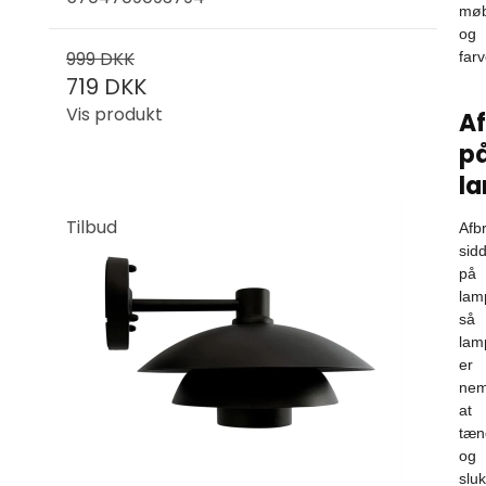
møb
og
999 DKK
farv
719 DKK
Vis produkt
Af
p
l
Tilbud
Afb
sid
på
lam
så
lam
er
ne
at
tæn
og
slu