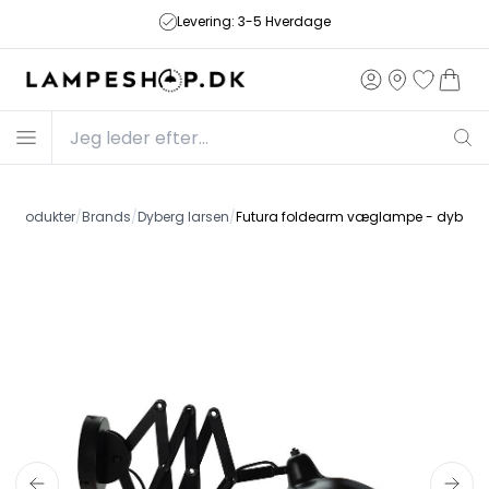
Fri fragt på ordrer over 499,-
de
/
Produkter
/
Brands
/
Dyberg larsen
/
Futura foldearm væglampe - dyberg 