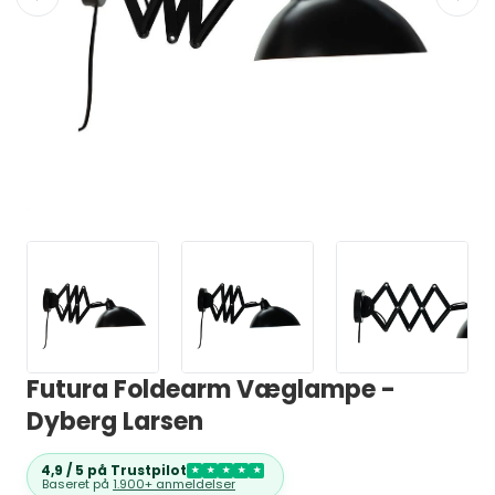
Futura Foldearm Væglampe -
Dyberg Larsen
4,9 / 5 på Trustpilot
★
★
★
★
★
Baseret på
1.900+ anmeldelser