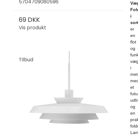
5704709080596
Væ
Fol
i
69 DKK
sor
Vis produkt
er
en
flot
og
funk
Tilbud
væg
i
met
me
et
futu
udt
og
en
prak
fol
La