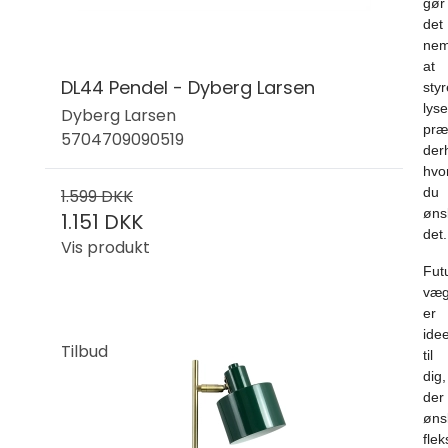
gør
det
nem
at
DL44 Pendel - Dyberg Larsen
styr
lyse
Dyberg Larsen
præ
5704709090519
der
hvo
du
1.599 DKK
øns
1.151 DKK
det.
Vis produkt
Fut
væg
er
idee
Tilbud
til
dig,
der
øns
flek