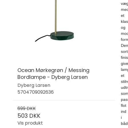
væg
me
et
klas
og
mod
for
De
sor
fini
give
Ocean Mørkegrøn / Messing
lam
et
Bordlampe - Dyberg Larsen
stil
Dyberg Larsen
udtr
5704709092636
so
pas
flot
699 DKK
ind
503 DKK
i
Vis produkt
båd