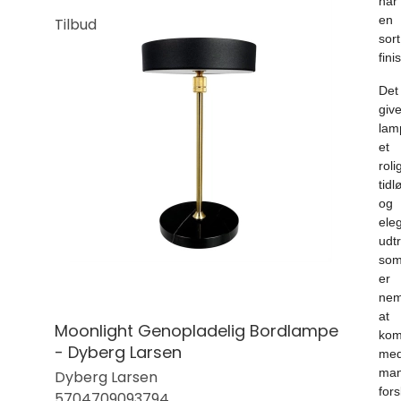
har
en
Tilbud
sort
fini
Det
give
lam
et
rolig
tidl
og
ele
udtr
so
er
nem
at
Moonlight Genopladelig Bordlampe
kom
- Dyberg Larsen
me
ma
Dyberg Larsen
fors
5704709093794