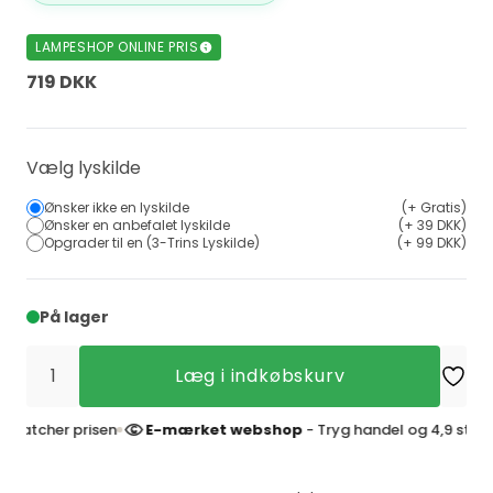
LAMPESHOP ONLINE PRIS
719 DKK
Vælg lyskilde
Ønsker ikke en lyskilde
(+ Gratis)
Ønsker en anbefalet lyskilde
(+ 39 DKK)
Opgrader til en (3-Trins Lyskilde)
(+ 99 DKK)
På lager
Læg i indkøbskurv
her prisen
E-mærket webshop
- Tryg handel og 4,9 stjerner