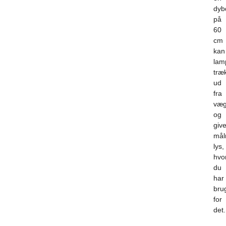
dyb
på
60
cm
kan
lam
træ
ud
fra
væ
og
giv
målr
lys,
hvo
du
har
bru
for
det.