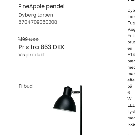
PineApple pendel
Dyb
Dyberg Larsen
Lar
5704709060208
Fut
Væ
Fol
1.199 DKK
bru
Pris fra
863 DKK
én
Vis produkt
E14
pær
me
mak
effe
Tilbud
på
6
W
LED
Lysk
med
ikke