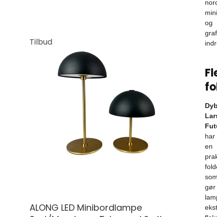
nor
min
og
graf
Tilbud
indr
Fl
f
Dyb
Lar
Fut
har
en
prak
fol
so
gør
lam
ALONG LED Minibordlampe
eks