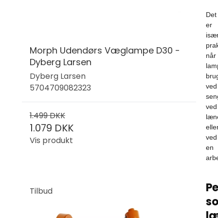
Det
er
isæ
prak
Morph Udendørs Væglampe D30 -
når
Dyberg Larsen
lam
Dyberg Larsen
bru
5704709082323
ved
sen
ved
1.499 DKK
læn
1.079 DKK
elle
ved
Vis produkt
en
arb
Pe
Tilbud
s
l