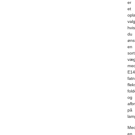
er
et
opl
valg
hvis
du
øns
en
sort
væg
me
E14
fatn
flek
fol
og
afb
på
lam
Me
en