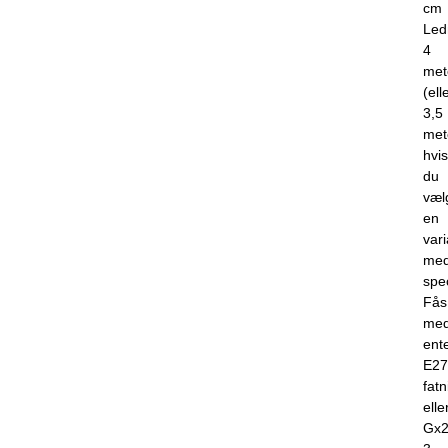
cm
Led
4
met
(ell
3,5
met
hvis
du
væl
en
vari
me
spec
Fås
me
ent
E27
fatn
elle
Gx2