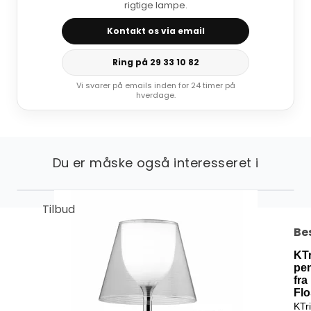
rigtige lampe.
Kontakt os via email
Ring på 29 33 10 82
Vi svarer på emails inden for 24 timer på
hverdage.
Du er måske også interesseret i
Tilbud
Be
KTr
pe
fra
Flo
KTr