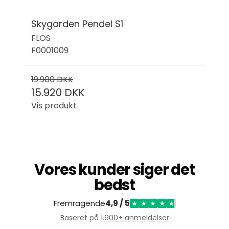
Skygarden Pendel S1
FLOS
F0001009
19.900 DKK
15.920 DKK
Vis produkt
Vores kunder siger det
bedst
Fremragende
4,9 / 5
★
★
★
★
★
Baseret på
1.900+ anmeldelser