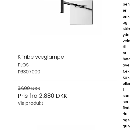
pen
er
enk
og
stil
yde
vel
til
at
KTribe væglampe
hæ
FLOS
ove
F6307000
f.ek
køk
elle
3.600 DKK
I
Pris fra
2.880 DKK
sa
seri
Vis produkt
find
du
ogs
gul