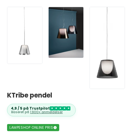
KTribe pendel
4,9 / 5 på Trustpilot
★
★
★
★
★
Baseret på
1.900+ anmeldelser
LAMPESHOP ONLINE PRIS