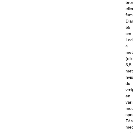
bro
elle
fum
Dia
55
cm
Led
4
met
(ell
3,5
met
hvis
du
væl
en
vari
me
spec
Fås
me