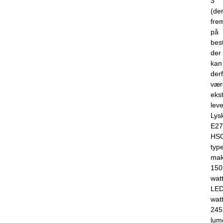
3
(de
frem
på
best
der
kan
der
vær
eks
leve
Lysk
E27
HS
type
mak
150
watt
LED
wat
245
lum