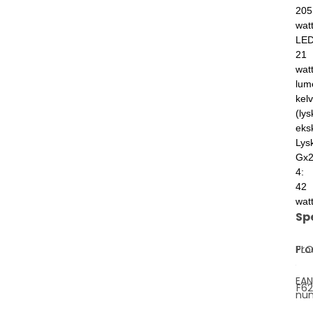
205
watt
LE
21
wat
lum
kelv
(lys
eksk
Lysk
Gx2
4:
42
wat
Sp
Pro
FL
EAN
F6
nu