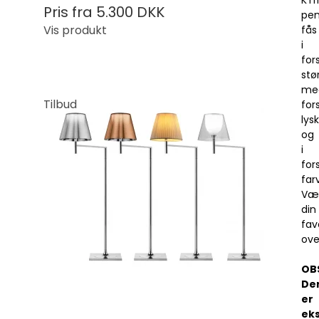
Pris fra
5.300 DKK
pen
Vis produkt
fås
i
for
stør
me
Tilbud
fors
lysk
og
i
for
far
Væ
din
fav
ove
OB
De
er
ek