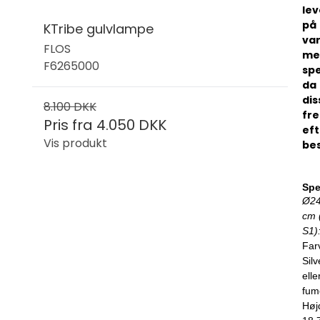
lev
på
KTribe gulvlampe
va
FLOS
me
F6265000
spe
da
dis
8.100 DKK
fre
Pris fra
4.050 DKK
eft
Vis produkt
bes
Spe
Ø2
cm 
S1)
Far
Silv
elle
fum
Høj