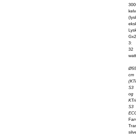
300
kelv
(lys
eksk
Lysk
Gx2
3:
32
wat
Ø5
cm
(KT
S3
og
KTr
S3
ECO
Far
Tra
silv