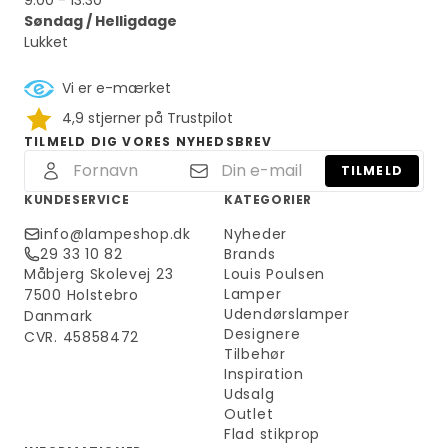
Søndag / Helligdage
Lukket
Vi er e-mærket
4,9 stjerner på Trustpilot
TILMELD DIG VORES NYHEDSBREV
TILMELD
KUNDESERVICE
KATEGORIER
info@lampeshop.dk
Nyheder
29 33 10 82
Brands
Måbjerg Skolevej 23
Louis Poulsen
Lamper
7500 Holstebro
Udendørslamper
Danmark
Designere
CVR. 45858472
Tilbehør
Inspiration
Udsalg
Outlet
Flad stikprop