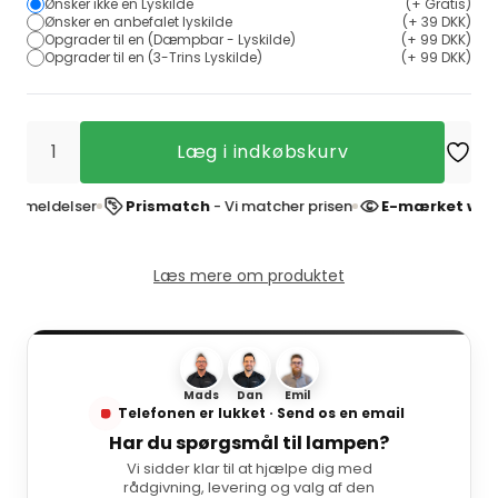
Ønsker ikke en Lyskilde
(+ Gratis)
Ønsker en anbefalet lyskilde
(+ 39 DKK)
Opgrader til en (Dæmpbar - Lyskilde)
(+ 99 DKK)
Opgrader til en (3-Trins Lyskilde)
(+ 99 DKK)
Læg i indkøbskurv
eldelser
Prismatch
- Vi matcher prisen
E-mærket websho
Læs mere om produktet
Mads
Dan
Emil
Telefonen er lukket · Send os en email
Har du spørgsmål til lampen?
Vi sidder klar til at hjælpe dig med
rådgivning, levering og valg af den