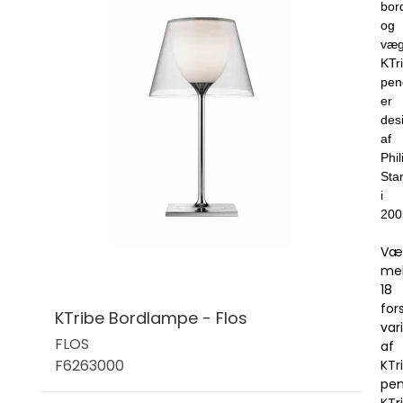
bor
og
væg
KTr
pen
er
des
af
Phil
Sta
i
200
Væ
me
18
for
KTribe Bordlampe - Flos
var
FLOS
af
F6263000
KTr
pen
KTr