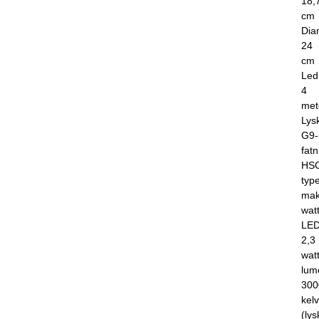
18,
cm
Dia
24
cm
Led
4
met
Lysk
G9-
fatn
HS
type
mak
watt
LE
2,3
wat
lum
300
kelv
(lys