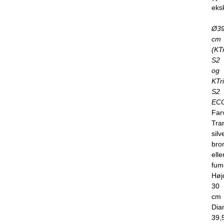
eksk
Ø39
cm
(KT
S2
og
KTr
S2
ECO
Far
Tra
silv
bro
elle
fum
Høj
30
cm
Dia
39,