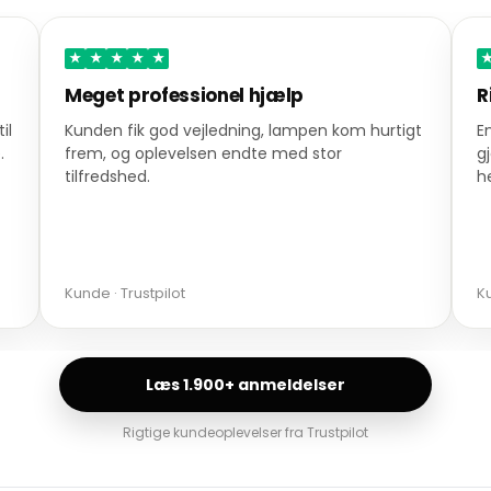
★
★
★
★
★
Meget professionel hjælp
R
il
Kunden fik god vejledning, lampen kom hurtigt
E
.
frem, og oplevelsen endte med stor
g
tilfredshed.
h
Kunde · Trustpilot
Ku
Læs 1.900+ anmeldelser
Rigtige kundeoplevelser fra Trustpilot