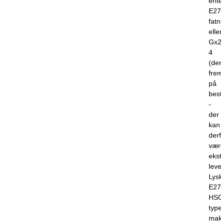
ent
E27
fatn
elle
Gx2
4
(de
frem
på
best
-
der
kan
der
vær
eks
leve
Lysk
E27
HS
type
mak