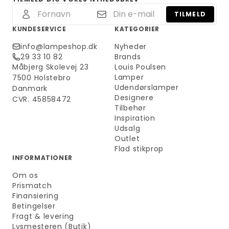
TILMELD
KUNDESERVICE
KATEGORIER
info@lampeshop.dk
Nyheder
29 33 10 82
Brands
Måbjerg Skolevej 23
Louis Poulsen
Lamper
7500 Holstebro
Udendørslamper
Danmark
Designere
CVR. 45858472
Tilbehør
Inspiration
Udsalg
Outlet
Flad stikprop
INFORMATIONER
Om os
Prismatch
Finansiering
Betingelser
Fragt & levering
Lysmesteren (Butik)