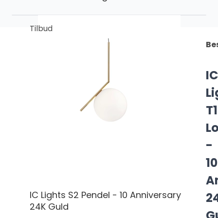
Tilbud
Be
IC
Li
T1
L
-
10
A
IC Lights S2 Pendel - 10 Anniversary
2
24K Guld
G