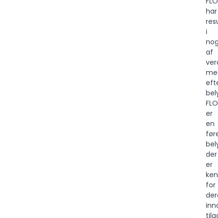
FLO
har
res
i
nog
af
ver
me
eft
bel
FLO
er
en
før
bel
der
er
ken
for
der
inn
til