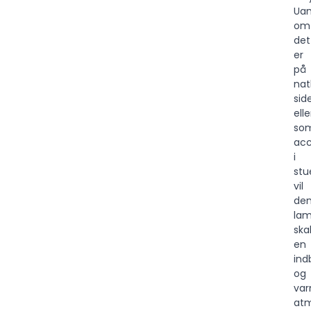
Uan
om
det
er
på
nat
sid
elle
so
acc
i
stu
vil
de
la
ska
en
ind
og
va
at