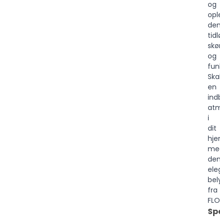
og
opl
de
tid
sk
og
fun
Ska
en
ind
at
i
dit
hj
me
de
ele
bel
fra
FLO
Sp