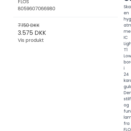
FLOS
Ska
8059607066980
en
hyg
7.150 DKK
at
me
3.575 DKK
IC
Vis produkt
Lig
T1
Lo
bo
i
24
kar
gul
De
stil
og
fun
la
fra
FLO