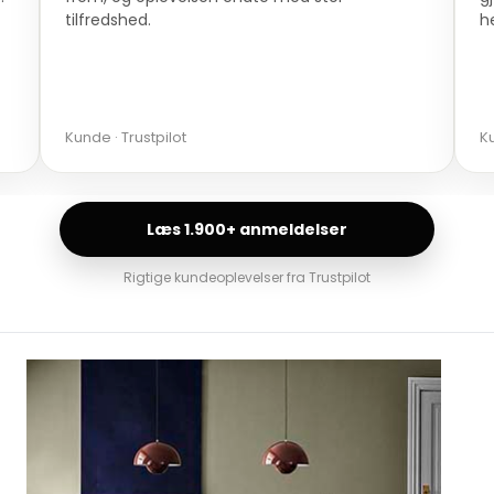
herfra.
a
Kunde · Trustpilot
Ma
Læs 1.900+ anmeldelser
Rigtige kundeoplevelser fra Trustpilot