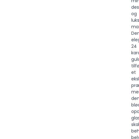
min
des
og
luk
mat
De
ele
24
kar
gul
tilf
et
eks
pr
me
de
blø
opa
gla
ska
beh
bel