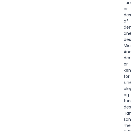
La
er
des
af
de
ane
des
Mic
Ana
der
er
ken
for
sin
ele
og
fun
des
Ha
sa
me