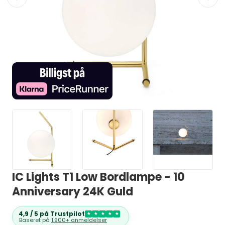
IC Lights T1 Low Bordlampe - 10
Anniversary 24K Guld
4,9 / 5 på Trustpilot
★
★
★
★
★
Baseret på
1.900+ anmeldelser