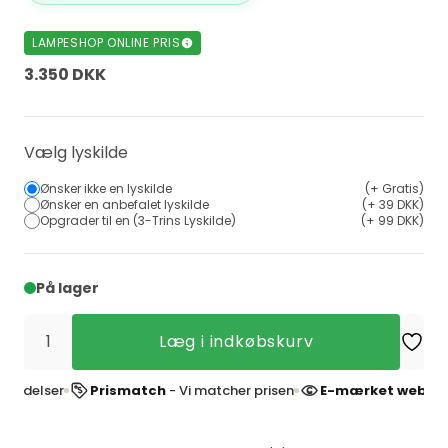
LAMPESHOP ONLINE PRIS
3.350 DKK
Vælg lyskilde
Ønsker ikke en lyskilde
(+ Gratis)
Ønsker en anbefalet lyskilde
(+ 39 DKK)
Opgrader til en (3-Trins Lyskilde)
(+ 99 DKK)
På lager
Læg i indkøbskurv
elser
Prismatch
- Vi matcher prisen
E-mærket webshop
- 