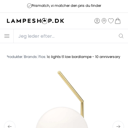
Prismatch, vi matcher den pris du finder
ide
/
Produkter
/
Brands
/
Flos
/
Ic lights t1 low bordlampe - 10 anniversary 24k