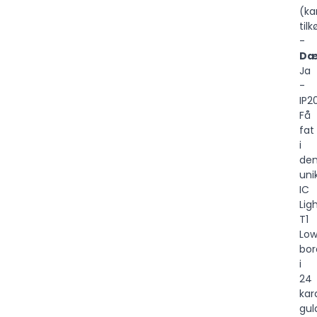
(ka
til
-
Dæ
Ja
-
IP2
Få
fat
i
de
uni
IC
Lig
T1
Lo
bo
i
24
kar
gul