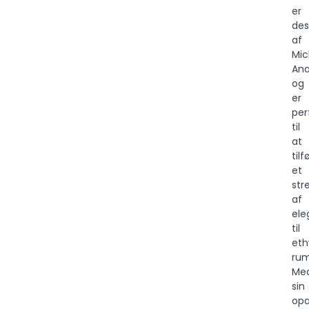
er
des
af
Mic
Ana
og
er
per
til
at
tilf
et
stre
af
ele
til
eth
rum
Me
sin
opa