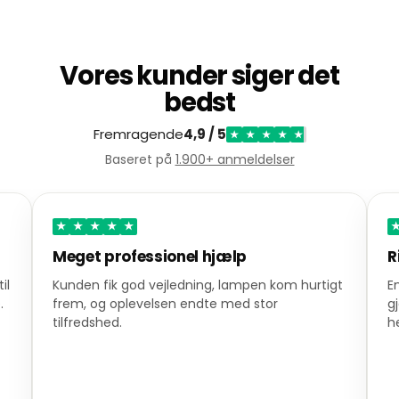
Vores kunder siger det
bedst
Fremragende
4,9 / 5
★
★
★
★
★
Baseret på
1.900+ anmeldelser
★
★
★
★
★
Meget professionel hjælp
R
il
Kunden fik god vejledning, lampen kom hurtigt
E
.
frem, og oplevelsen endte med stor
g
tilfredshed.
h