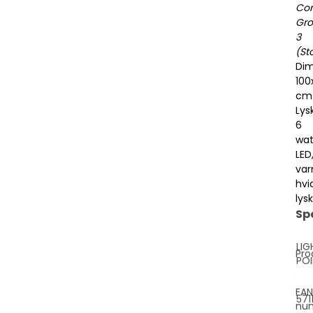
Co
Gr
3
(Sto
Dim
100
cm
Lysk
6
wat
LED
va
hvi
lysk
Sp
LIG
Pro
PO
EAN
571
nu