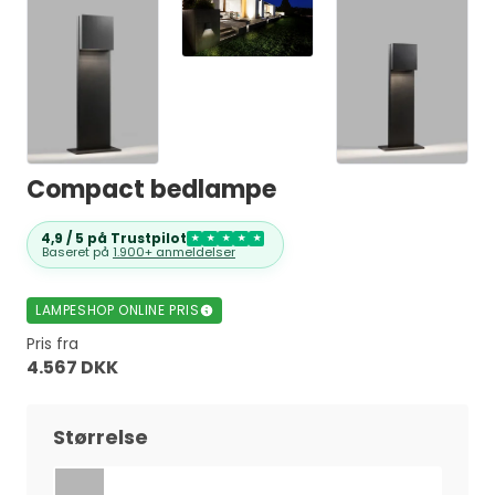
Compact bedlampe
4,9 / 5 på Trustpilot
★
★
★
★
★
Baseret på
1.900+ anmeldelser
LAMPESHOP ONLINE PRIS
Pris fra
4.567 DKK
Størrelse