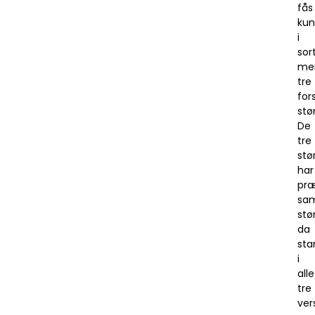
fås
kun
i
sor
me
tre
for
stør
De
tre
stø
har
præ
sa
stø
da
sta
i
alle
tre
ver