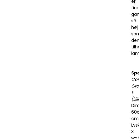
er
fire
ga
så
høj
so
de
til
la
Spe
Co
Gr
1
(Lill
Dim
60x
cm
Lysk
3
wat