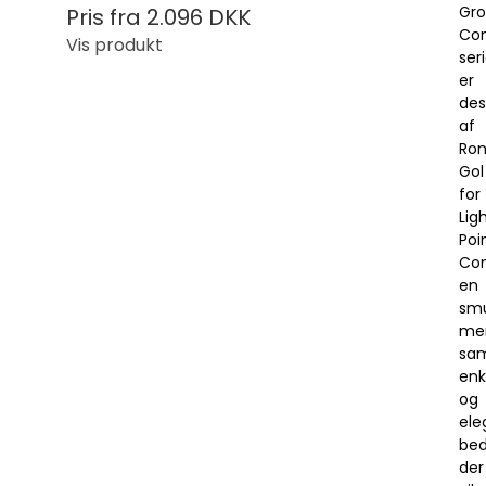
Gro
Pris fra
2.096 DKK
Co
Vis produkt
ser
er
des
af
Ron
Gol
for
Lig
Poi
Co
en
smu
me
sam
enk
og
ele
bed
der