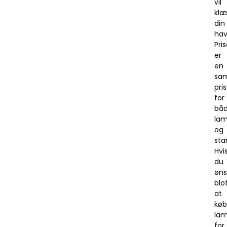
vil
kl
din
hav
Pri
er
en
sam
pris
for
bå
la
og
sta
Hvi
du
øns
blo
at
kø
la
for