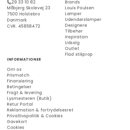
29 33 10 82
Brands
Måbjerg Skolevej 23
Louis Poulsen
Lamper
7500 Holstebro
Udendørslamper
Danmark
Designere
CVR. 45858472
Tilbehør
Inspiration
Udsalg
Outlet
Flad stikprop
INFORMATIONER
Om os
Prismatch
Finansiering
Betingelser
Fragt & levering
Lysmesteren (Butik)
Retur Portal
Reklamation & fortrydelsesret
Privatlivspolitik & Cookies
Gavekort
Cookies