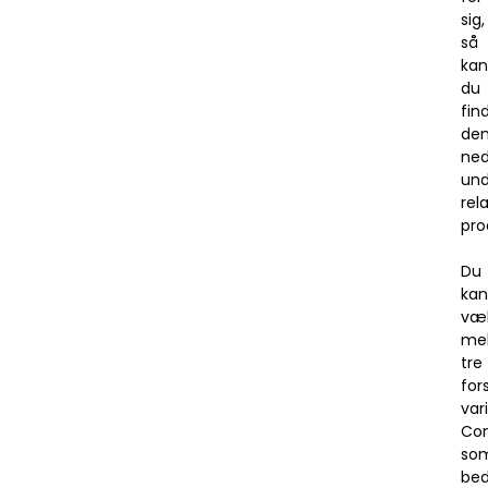
sig,
så
kan
du
fin
de
ned
und
rel
pro
Du
kan
væ
me
tre
for
var
Co
so
be