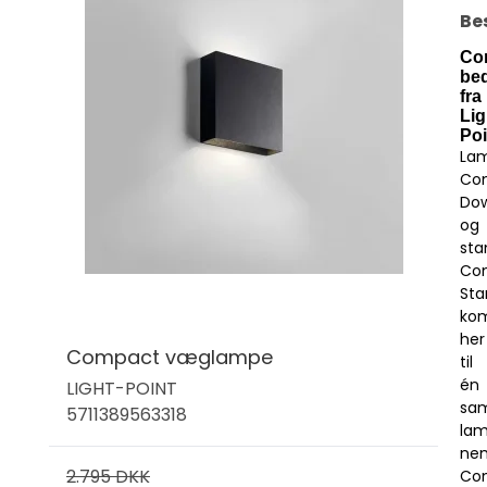
Be
Co
be
fra
Lig
Poi
La
Co
Do
og
sta
Co
Sta
kom
her
Compact væglampe
til
én
LIGHT-POINT
sam
5711389563318
lam
nem
2.795 DKK
Co