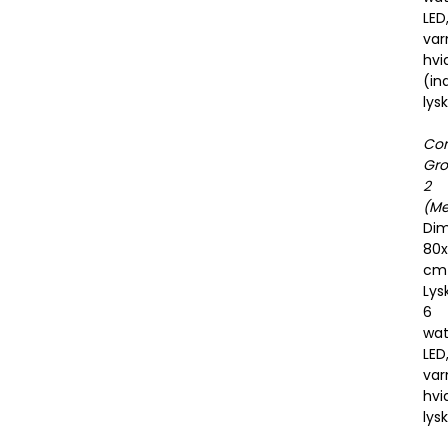
LED
va
hvi
(in
lysk
Co
Gr
2
(Me
Dim
80x
cm
Lysk
6
wat
LED
va
hvi
lysk