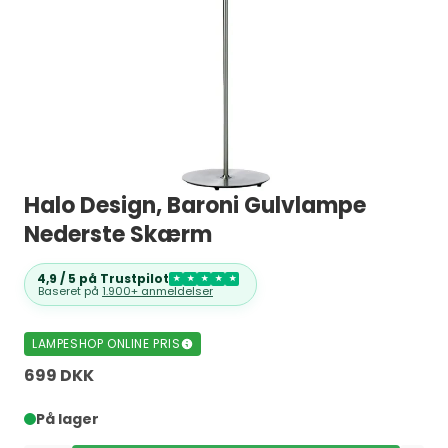
Halo Design, Baroni Gulvlampe
Nederste Skærm
4,9 / 5 på Trustpilot
★
★
★
★
★
Baseret på
1.900+ anmeldelser
LAMPESHOP ONLINE PRIS
699 DKK
På lager