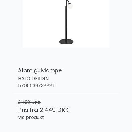
Atom gulvlampe
HALO DESIGN
5705639738885
3.499 DKK
Pris fra
2.449 DKK
Vis produkt