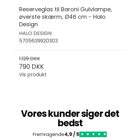
Reserveglas til Baroni Gulvlampe,
øverste skærm, Ø46 cm - Halo
Design
HALO DESIGN
5705639920303
1.129 DKK
790 DKK
Vis produkt
Vores kunder siger det
bedst
Fremragende
4,9 / 5
★
★
★
★
★