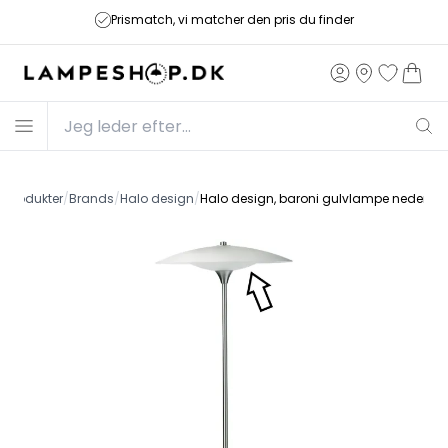
Prismatch, vi matcher den pris du finder
e
/
Produkter
/
Brands
/
Halo design
/
Halo design, baroni gulvlampe nederst