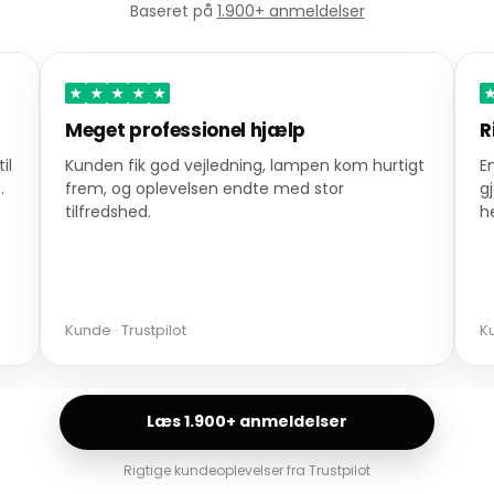
Baseret på
1.900+ anmeldelser
★
★
★
★
★
Meget professionel hjælp
R
il
Kunden fik god vejledning, lampen kom hurtigt
E
.
frem, og oplevelsen endte med stor
g
tilfredshed.
h
Kunde · Trustpilot
Ku
Læs 1.900+ anmeldelser
Rigtige kundeoplevelser fra Trustpilot