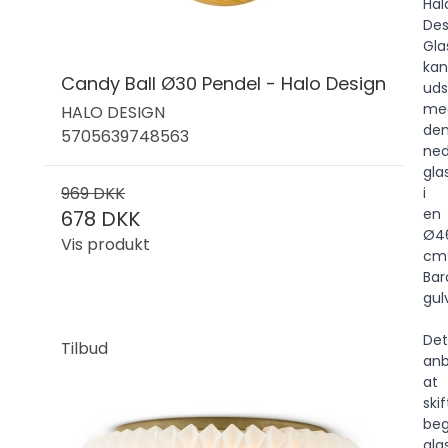
Hal
Des
Gl
kan
Candy Ball Ø30 Pendel - Halo Design
uds
me
HALO DESIGN
de
5705639748563
ned
gl
969 DKK
i
en
678 DKK
Ø4
Vis produkt
cm
Bar
gul
Det
Tilbud
anb
at
ski
be
glas