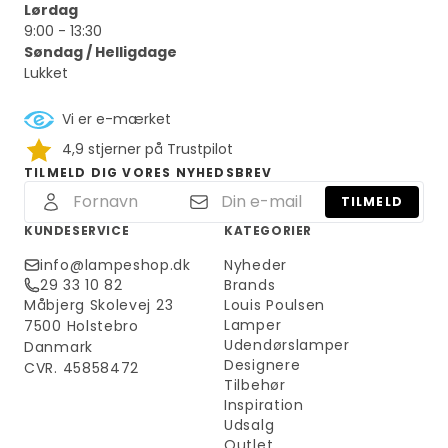
Lørdag
9:00 - 13:30
Søndag / Helligdage
Lukket
Vi er e-mærket
4,9 stjerner på Trustpilot
TILMELD DIG VORES NYHEDSBREV
TILMELD
KUNDESERVICE
KATEGORIER
info@lampeshop.dk
Nyheder
29 33 10 82
Brands
Måbjerg Skolevej 23
Louis Poulsen
Lamper
7500 Holstebro
Udendørslamper
Danmark
Designere
CVR. 45858472
Tilbehør
Inspiration
Udsalg
Outlet