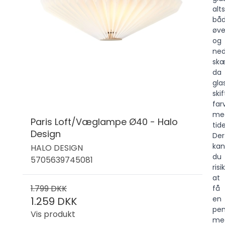
alt
bå
øve
og
ned
sk
da
gla
skif
far
me
Paris Loft/Væglampe Ø40 - Halo
tid
Design
Der
kan
HALO DESIGN
du
5705639745081
risi
at
1.799 DKK
få
en
1.259 DKK
pen
Vis produkt
me