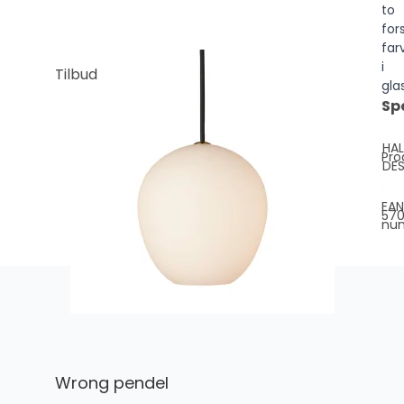
to
for
far
i
Tilbud
gl
Sp
HA
Pro
DES
EAN
57
nu
Wrong pendel