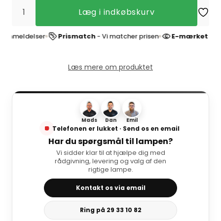
Læg i indkøbskurv
eldelser
Prismatch
- Vi matcher prisen
E-mærket websho
Læs mere om produktet
Mads
Dan
Emil
Telefonen er lukket · Send os en email
Har du spørgsmål til lampen?
Vi sidder klar til at hjælpe dig med
rådgivning, levering og valg af den
rigtige lampe.
Kontakt os via email
Ring på 29 33 10 82