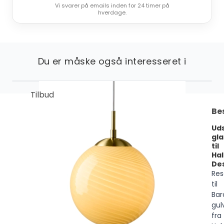
Vi svarer på emails inden for 24 timer på
hverdage.
Du er måske også interesseret i
Tilbud
Be
Uds
gl
til
Ha
De
Res
til
Bar
gul
fra