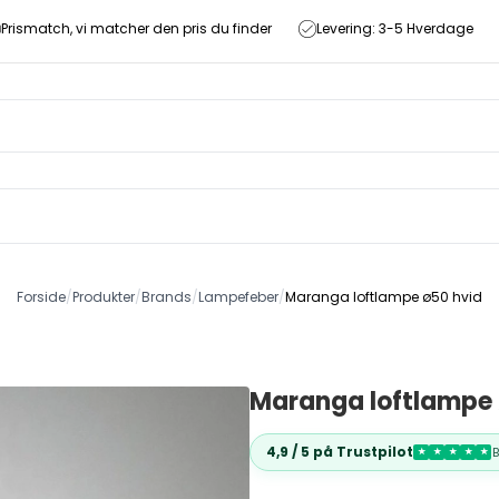
Prismatch, vi matcher den pris du finder
Levering: 3-5 Hverdage
Forside
/
Produkter
/
Brands
/
Lampefeber
/
Maranga loftlampe ø50 hvid
Maranga loftlampe
4,9 / 5 på Trustpilot
★
★
★
★
★