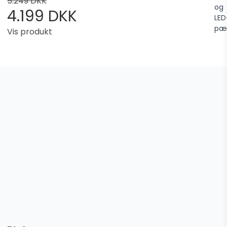
5.249 DKK
og
4.199 DKK
LED
pæ
Vis produkt