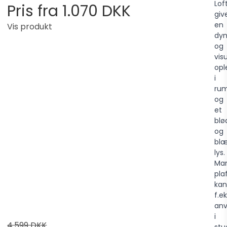
Lof
Pris fra
1.070 DKK
giv
en
Vis produkt
dy
og
vis
opl
i
ru
og
et
blø
og
blæ
lys.
Ma
pla
kan
f.ek
an
i
4.599 DKK
stu