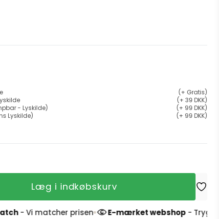
de
(+ Gratis)
yskilde
(+ 39 DKK)
pbar - Lyskilde)
(+ 99 DKK)
ns Lyskilde)
(+ 99 DKK)
Læg i indkøbskurv
tcher prisen
E-mærket webshop
- Tryg handel og 4,9