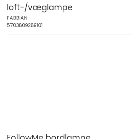
loft-/væglampe
FABBIAN
5703809289101
FollowMe bordlampe