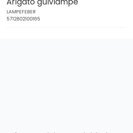
Arigato gulvlampe
LAMPEFEBER
5712802100165