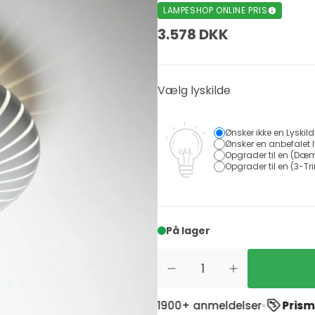
LAMPESHOP ONLINE PRIS
3.578 DKK
Vælg lyskilde
Ønsker ikke en Lyskil
Ønsker en anbefalet l
Opgrader til en (Dæm
Opgrader til en (3-Tri
På lager
 Trustpilot
ud af 1900+ anmeldelser
Prismatch
- Vi ma