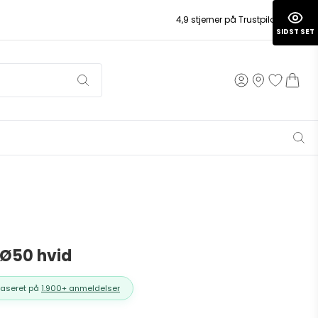
4,9 stjerner på Trustpilot
SIDST SET
 Ø50 hvid
Baseret på
1.900+ anmeldelser