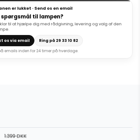
onen er lukket · Send os en email
 spørgsmål til lampen?
 klar til at hjælpe dig med rådgivning, levering og valg af den
ampe.
t os via email
Ring på 29 33 10 82
 på emails inden for 24 timer på hverdage.
1.399 DKK