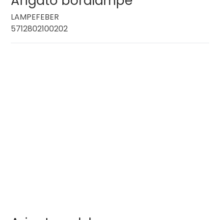
Arigato bordlampe
LAMPEFEBER
5712802100202