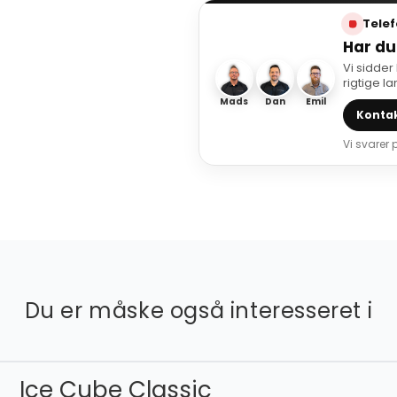
Telef
Har du
Vi sidder
rigtige l
Mads
Dan
Emil
Kontak
Vi svarer
Du er måske også interesseret i
Ice Cube Classic