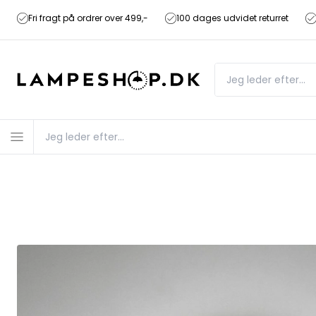
Fri fragt på ordrer over 499,-
100 dages udvidet returret