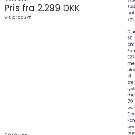
Pris fra
2.299 DKK
spi
ent
Vis produkt
sov
Dia
50
cm
Fat
E27
me
pla
til
tre
lysk
ma
70
wat
Der
kan
ben
ene