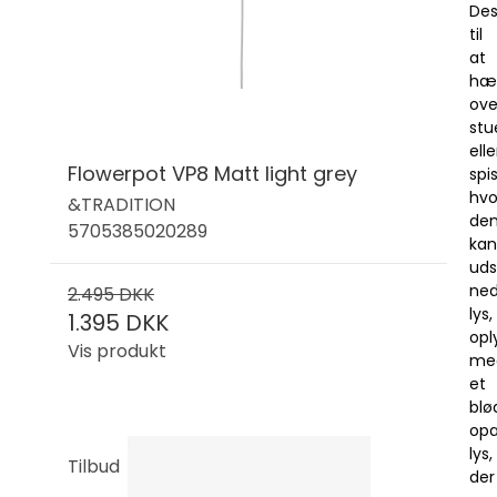
Des
til
at
hæ
ove
stu
elle
Flowerpot VP8 Matt light grey
spi
hvo
&TRADITION
de
5705385020289
kan
uds
ne
2.495 DKK
lys,
1.395 DKK
opl
Vis produkt
me
et
blø
op
lys,
Tilbud
der