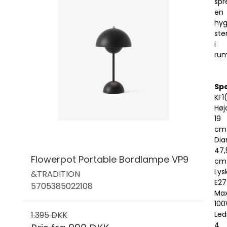
spr
en
hyg
st
i
ru
Spe
KF1
Høj
19
cm
Dia
47,
Flowerpot Portable Bordlampe VP9
cm
Lysk
&TRADITION
E27
5705385022108
Ma
100
1.395 DKK
Led
4