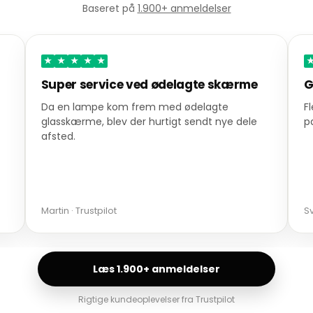
Baseret på
1.900+ anmeldelser
★
★
★
★
★
Super service ved ødelagte skærme
G
Da en lampe kom frem med ødelagte
F
glasskærme, blev der hurtigt sendt nye dele
p
afsted.
Martin · Trustpilot
Sv
Læs 1.900+ anmeldelser
Rigtige kundeoplevelser fra Trustpilot