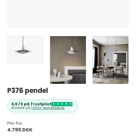
P376 pendel
4,9 / 5 på Trustpilot
★
★
★
★
★
Baseret på
1.900+ anmeldelser
Pris fra
4.795 DKK