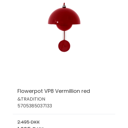
Flowerpot VP8 Vermillion red
&TRADITION
5705385037133
2.495 DKK