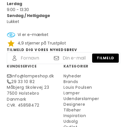
Lørdag
9:00 - 13:30
Søndag / Helligdage
Lukket
Vi er e-mærket
4,9 stjerner på Trustpilot
TILMELD DIG VORES NYHEDSBREV
TILMELD
KUNDESERVICE
KATEGORIER
info@lampeshop.dk
Nyheder
29 33 10 82
Brands
Måbjerg Skolevej 23
Louis Poulsen
Lamper
7500 Holstebro
Udendørslamper
Danmark
Designere
CVR. 45858472
Tilbehør
Inspiration
Udsalg
Outlet