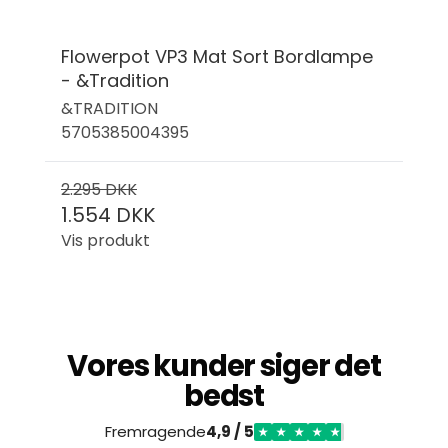
Flowerpot VP3 Mat Sort Bordlampe
- &Tradition
&TRADITION
5705385004395
2.295 DKK
1.554 DKK
Vis produkt
Vores kunder siger det
bedst
Fremragende
4,9 / 5
★
★
★
★
★