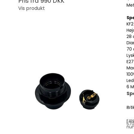
Pris fra
990 DKK
Met
Vis produkt
Spe
KF2
Høj
28 
Dia
70 
Lysk
E27
Ma
100
Led
6 M
Sp
Pro
&T
EAN
570
nu