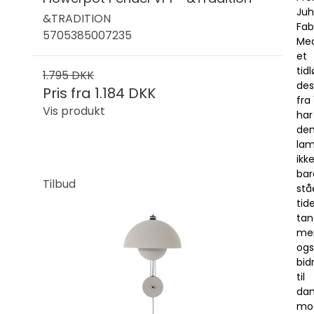
Juh
&TRADITION
Fab
5705385007235
Me
et
tidl
1.795 DKK
des
Pris fra
1.184 DKK
fra
Vis produkt
har
de
la
ikk
bar
Tilbud
stå
tid
tan
me
og
bid
til
dan
mo