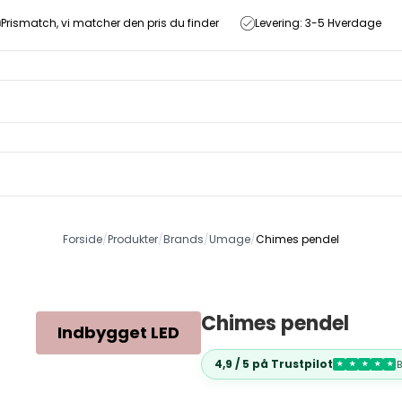
Prismatch, vi matcher den pris du finder
Levering: 3-5 Hverdage
Forside
/
Produkter
/
Brands
/
Umage
/
Chimes pendel
Chimes pendel
Indbygget LED
4,9 / 5 på Trustpilot
★
★
★
★
★