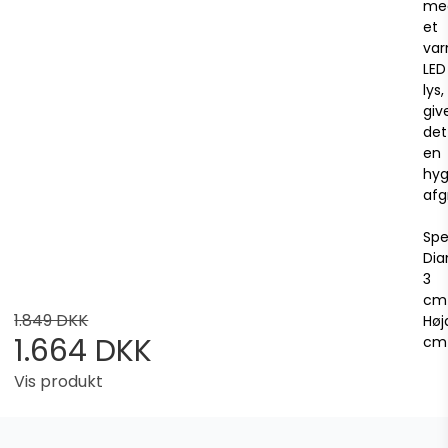
me
et
va
LED
lys,
giv
det
en
hyg
afg
Spe
Dia
3
cm
1.849 DKK
Høj
1.664 DKK
c
Vis produkt