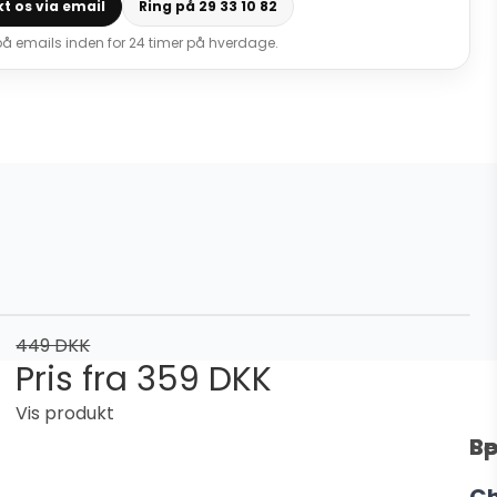
t os via email
Ring på 29 33 10 82
 på emails inden for 24 timer på hverdage.
449 DKK
Pris fra
359 DKK
Vis produkt
Be
Sp
C