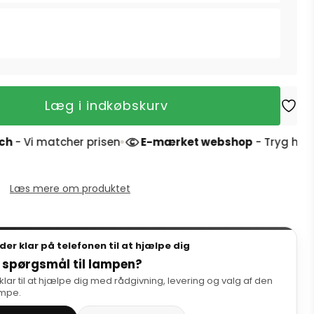
Læg i indkøbskurv
cher prisen
E-mærket webshop
- Tryg handel og 4,9 s
Læs mere om produktet
dder klar på telefonen til at hjælpe dig
 spørgsmål til lampen?
 klar til at hjælpe dig med rådgivning, levering og valg af den
ampe.