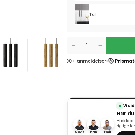
Tall
rustpilot
ud af 1900+ anmeldelser
Prismatch
- Vi mat
Vi si
Har du
Vi sidder
rigtige l
Mads
Dan
Emil