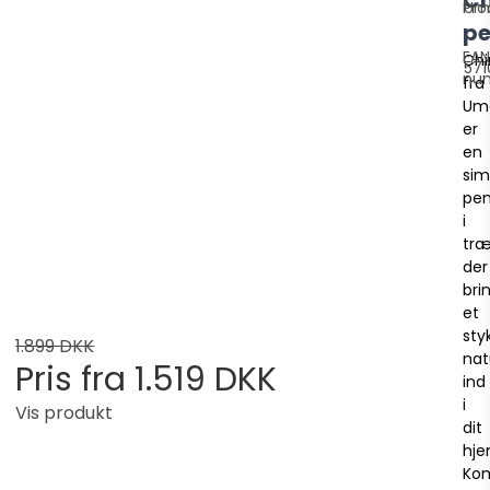
Pro
Um
pe
EAN
Ch
571
nu
fra
Um
er
en
sim
pen
i
træ
der
bri
et
sty
1.899 DKK
nat
Pris fra
1.519 DKK
ind
i
Vis produkt
dit
hje
Kom