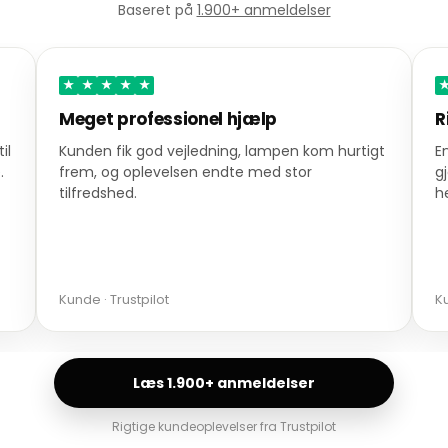
Baseret på
1.900+ anmeldelser
★
★
★
★
★
Meget professionel hjælp
R
il
Kunden fik god vejledning, lampen kom hurtigt
E
.
frem, og oplevelsen endte med stor
g
tilfredshed.
h
Kunde · Trustpilot
Ku
Læs 1.900+ anmeldelser
Rigtige kundeoplevelser fra Trustpilot