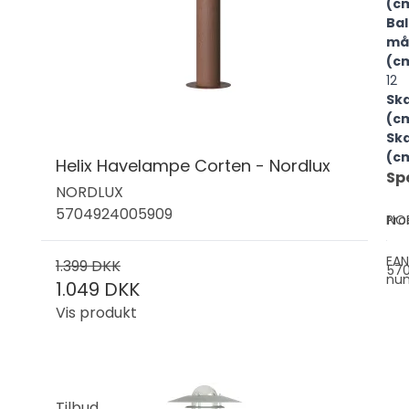
(c
Bal
må
(c
12
Sk
(c
Sk
(c
Helix Havelampe Corten - Nordlux
Sp
NORDLUX
5704924005909
Pro
NO
EAN
1.399 DKK
570
nu
1.049 DKK
Vis produkt
Tilbud