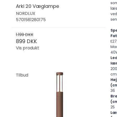
so
Arki 20 Væglampe
læ
NORDLUX
ve
5701581280175
sen
Spe
1.199 DKK
Fa
899 DKK
E27
Ma
Vis produkt
40
Le
læ
20
c
Tilbud
Hø
(c
36
Br
(c
25
Læ