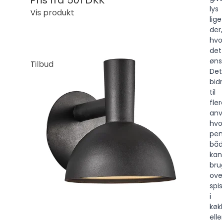
lys
Vis produkt
lige
der
hvo
det
øns
Tilbud
Det
bid
til
fle
anv
hvo
pen
bå
kan
bru
ove
spi
i
køk
elle