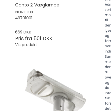
Canto 2 Væglampe
Adr
ser
NORDLUX
mod
49701001
til
de
lys
669 DKK
og
Pris fra
501 DKK
fem
Vis produkt
nor
indr
Sam
me
de
ru
ove
og
de
int
skr
for
det