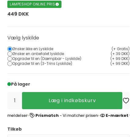
LAMPESHOP ONLINE PRIS
449 DKK
Vælg lyskilde
Ønsker ikke en Lyskilde
(+ Gratis)
Ønsker en anbefalet lyskilde
(+ 39 DKK)
Opgrader til en (Dæmpbar - Lyskilde)
(+ 99 DKK)
Opgrader til en (3-Trins Lyskilde)
(+ 99 DKK)
På lager
Læg i indkøbskurv
eldelser
Prismatch
- Vi matcher prisen
E-mærket websho
Tilkøb