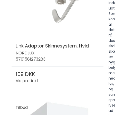
indu
udt
So
kon
til
det
rå
des
Link Adaptor Skinnesystem, Hvid
ska
sk
NORDLUX
en
5701581273283
hyg
bel
me
109 DKK
ned
Vis produkt
lys,
og
sam
spr
lys
Tilbud
ud