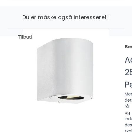
Du er måske også interesseret i
Tilbud
Be
A
2
P
Me
det
rå
og
indu
des
ska