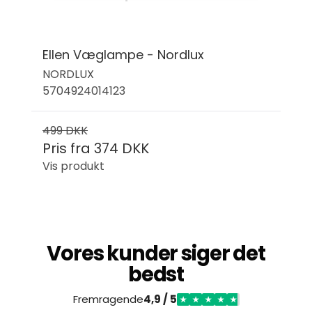
Ellen Væglampe - Nordlux
NORDLUX
5704924014123
499 DKK
Pris fra
374 DKK
Vis produkt
Vores kunder siger det
bedst
Fremragende
4,9 / 5
★
★
★
★
★