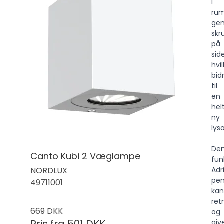
i
ru
ge
skr
på
sid
hvi
bid
til
en
hel
ny
lys
De
Canto Kubi 2 Væglampe
fun
NORDLUX
Adr
pen
49711001
kan
re
669 DKK
og
Pris fra
501 DKK
giv