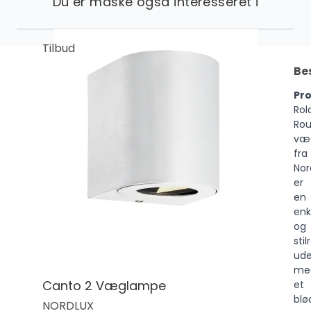
Du er måske også interesseret i
Tilbud
Be
Pr
Rol
Ro
væ
fra
Nor
er
en
enk
og
stil
ud
me
Canto 2 Væglampe
et
blø
NORDLUX