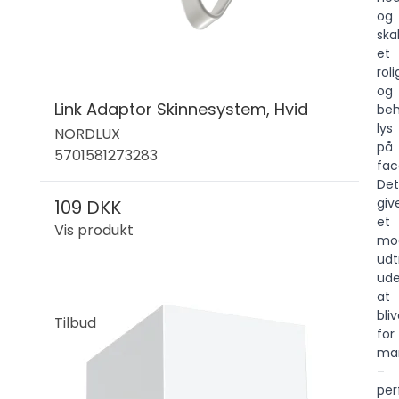
og
ska
et
roli
og
Link Adaptor Skinnesystem, Hvid
beh
lys
NORDLUX
på
5701581273283
fac
Det
giv
109 DKK
et
Vis produkt
mo
udt
ud
at
bli
Tilbud
for
ma
–
per