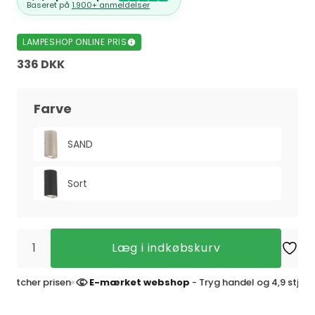
Baseret på
1.900+ anmeldelser
LAMPESHOP ONLINE PRIS
336 DKK
Farve
SAND
Sort
Læg i indkøbskurv
cher prisen
E-mærket webshop
- Tryg handel og 4,9 stjerner