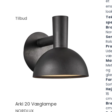
et
ens
look
Te
Tilbud
spe
Br
Nor
Ser
Rol
Pr
Ude
væ
Mat
Met
og
gla
Far
Sor
Høj
16
cm
Arki 20 Væglampe
Br
cm
NORDLUX