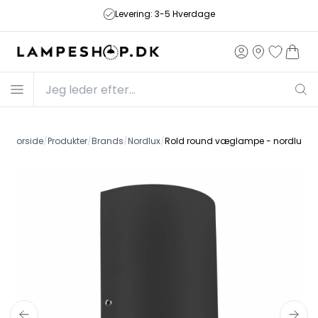
Fri fragt på ordrer over 499,-
Forside
/
Produkter
/
Brands
/
Nordlux
/
Rold round væglampe - nordlux