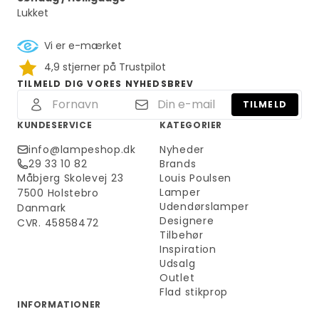
Lukket
Vi er e-mærket
4,9 stjerner på Trustpilot
TILMELD DIG VORES NYHEDSBREV
TILMELD
KUNDESERVICE
KATEGORIER
info@lampeshop.dk
Nyheder
29 33 10 82
Brands
Måbjerg Skolevej 23
Louis Poulsen
Lamper
7500 Holstebro
Udendørslamper
Danmark
Designere
CVR. 45858472
Tilbehør
Inspiration
Udsalg
Outlet
Flad stikprop
INFORMATIONER