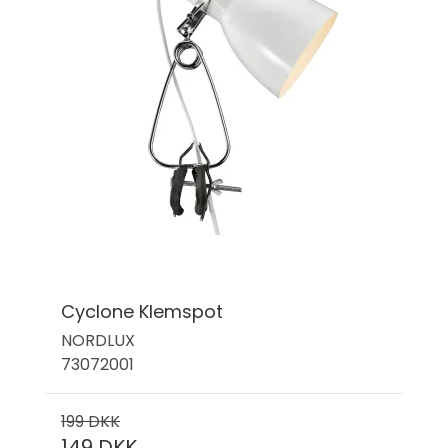
Cyclone Klemspot
NORDLUX
73072001
199 DKK
149 DKK