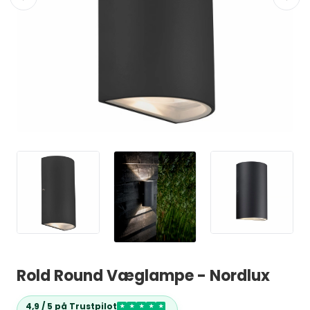
Rold Round Væglampe - Nordlux
4,9 / 5 på Trustpilot
★
★
★
★
★