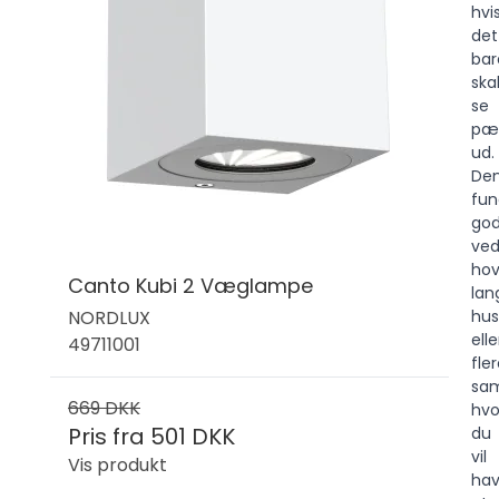
hvi
det
bar
ska
se
pæ
ud.
De
fun
god
ve
hov
Canto Kubi 2 Væglampe
lan
NORDLUX
hus
elle
49711001
fle
sa
669 DKK
hvo
Pris fra
501 DKK
du
vil
Vis produkt
ha