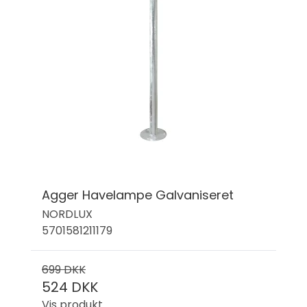
Agger Havelampe Galvaniseret
NORDLUX
5701581211179
699 DKK
524 DKK
Vis produkt