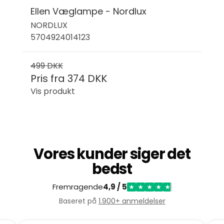
Ellen Væglampe - Nordlux
NORDLUX
5704924014123
499 DKK
Pris fra
374 DKK
Vis produkt
Vores kunder siger det
bedst
Fremragende
4,9 / 5
★
★
★
★
★
Baseret på
1.900+ anmeldelser