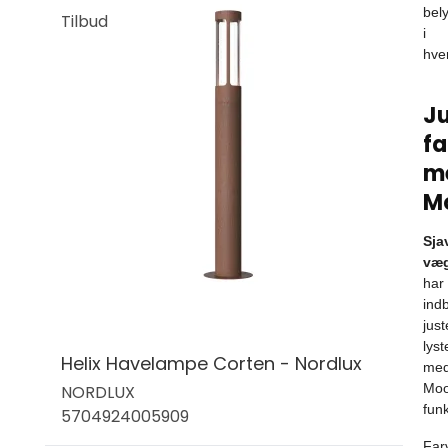
bel
Tilbud
i
hve
Ju
f
m
M
Sja
væ
har
ind
just
lys
Helix Havelampe Corten - Nordlux
me
Mo
NORDLUX
funk
5704924005909
Far