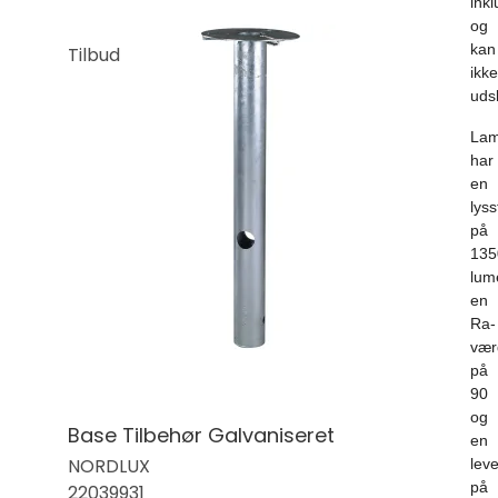
inkl
og
kan
Tilbud
ikke
udsk
La
har
en
lyss
på
135
lum
en
Ra-
vær
på
90
og
Base Tilbehør Galvaniseret
en
NORDLUX
leve
på
22039931