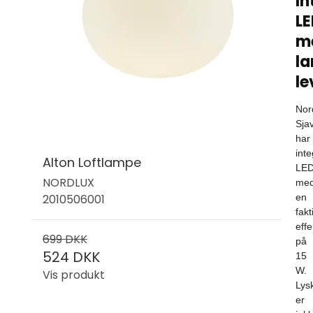
In
L
m
la
le
Nor
Sja
har
inte
Alton Loftlampe
LE
NORDLUX
me
2010506001
en
fakt
effe
699 DKK
på
524 DKK
15
W.
Vis produkt
Lys
er