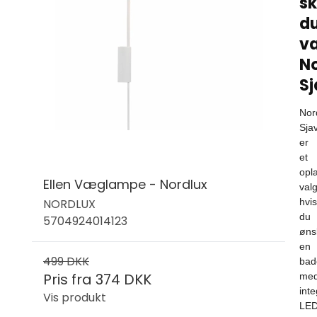
sk
d
v
No
Sj
Nor
Sja
er
et
opl
Ellen Væglampe - Nordlux
valg
NORDLUX
hvis
du
5704924014123
øns
en
499 DKK
bad
Pris fra
374 DKK
me
inte
Vis produkt
LED