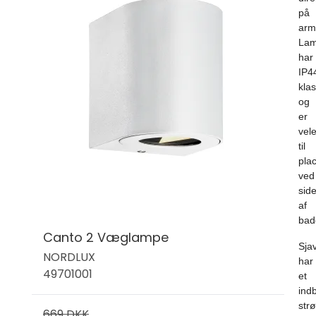
på
arm
La
har
IP4
klas
og
er
vel
til
pla
ved
sid
af
bad
Canto 2 Væglampe
Sja
NORDLUX
har
49701001
et
ind
str
669 DKK