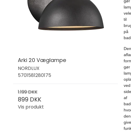
gør
lam
vel
til
bru
på
bad
De
afl
Arki 20 Væglampe
for
gør
NORDLUX
lam
5701581280175
opl
ved
1.199 DKK
sid
899 DKK
af
bad
Vis produkt
hvo
den
give
funk