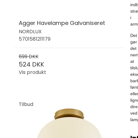
ind
str
i
Agger Havelampe Galvaniseret
arm
NORDLUX
Det
5701581211179
gør
det
nem
699 DKK
at
524 DKK
tilsl
Vis produkt
eks
bar
føn
elle
lig
Tilbud
dire
ved
lam