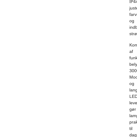
IP4
just
far
og
ind
str
Kom
af
funk
bel
300
Mo
og
lan
LED
leve
gør
lam
prak
til
dag