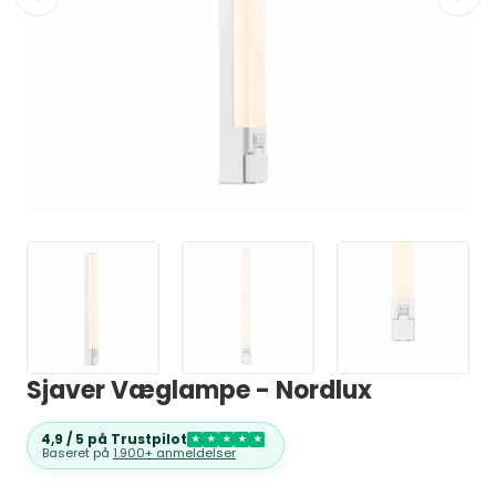
Sjaver Væglampe - Nordlux
4,9 / 5 på Trustpilot
★
★
★
★
★
Baseret på
1.900+ anmeldelser