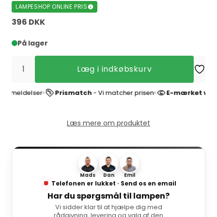
LAMPESHOP ONLINE PRIS
396 DKK
På lager
Læg i indkøbskurv
elser
Prismatch
- Vi matcher prisen
E-mærket webshop
- 
Læs mere om produktet
Mads
Dan
Emil
Telefonen er lukket · Send os en email
Har du spørgsmål til lampen?
Vi sidder klar til at hjælpe dig med
rådgivning, levering og valg af den