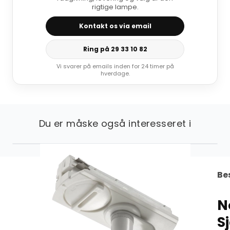
rigtige lampe.
Kontakt os via email
Ring på 29 33 10 82
Vi svarer på emails inden for 24 timer på
hverdage.
Du er måske også interesseret i
Be
N
S