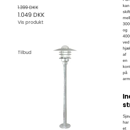
kan
1.399 DKK
skif
1.049 DKK
mel
Vis produkt
300
og
400
ved
hjæ
Tilbud
af
en
kon
på
arm
I
s
Sja
har
et