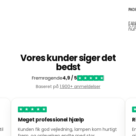
Pro
NO
EAN
57
nu
Vores kunder siger det
bedst
Fremragende
4,9 / 5
★
★
★
★
★
Baseret på
1.900+ anmeldelser
★
★
★
★
★
Rigtig god service
n kom hurtigt
En ordre blev leveret lynhurtigt, og servicen
tor
gjorde et stærkt indtryk. En varm anbefalin