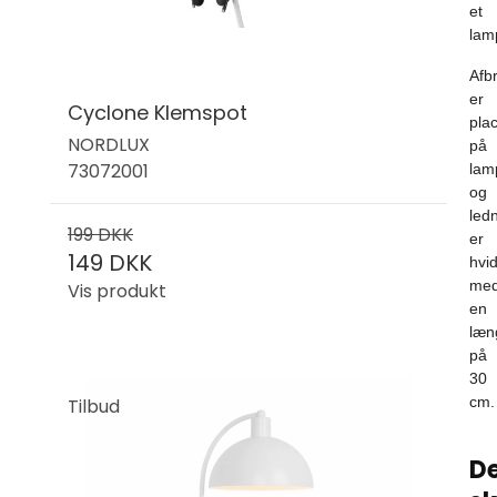
et
lam
Afb
er
Cyclone Klemspot
pla
NORDLUX
på
73072001
lam
og
led
199 DKK
er
149 DKK
hvi
me
Vis produkt
en
læn
på
30
cm.
Tilbud
De