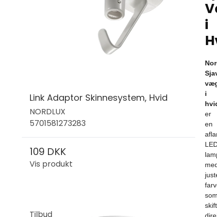
V
i
H
Nor
Sja
væ
i
Link Adaptor Skinnesystem, Hvid
hvi
NORDLUX
er
5701581273283
en
afl
LED
109 DKK
lam
Vis produkt
me
just
far
so
skif
Tilbud
dire