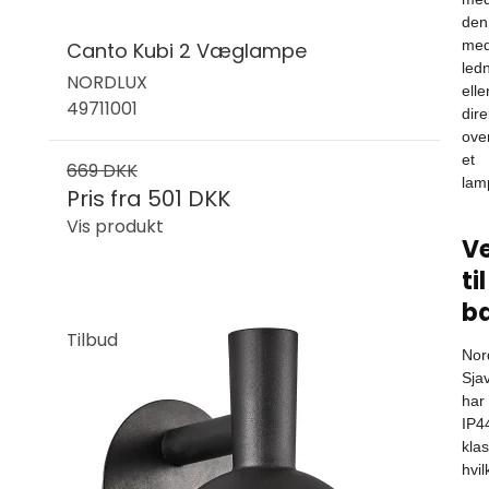
den
med
Canto Kubi 2 Væglampe
led
NORDLUX
elle
49711001
dire
ove
et
669 DKK
lam
Pris fra
501 DKK
Vis produkt
Ve
til
b
Tilbud
Nor
Sja
har
IP4
klas
hvil